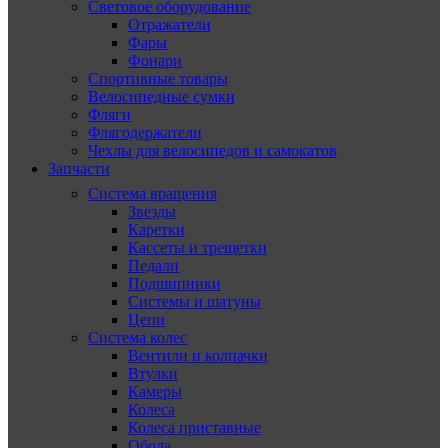
Световое оборудование
Отражатели
Фары
Фонари
Спортивные товары
Велосипедные сумки
Фляги
Флягодержатели
Чехлы для велосипедов и самокатов
Запчасти
Система вращения
Звезды
Каретки
Кассеты и трещетки
Педали
Подшипники
Системы и шатуны
Цепи
Система колес
Вентили и колпачки
Втулки
Камеры
Колеса
Колеса приставные
Обода