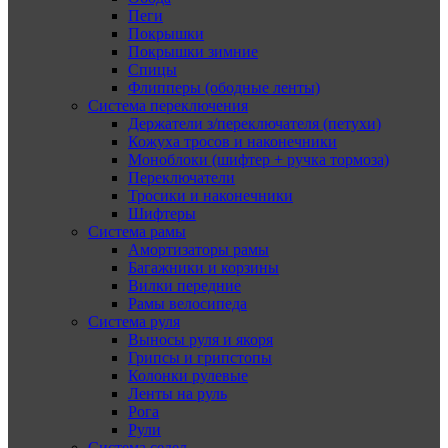
Пеги
Покрышки
Покрышки зимние
Спицы
Флипперы (ободные ленты)
Система переключения
Держатели з/переключателя (петухи)
Кожуха тросов и наконечники
Моноблоки (шифтер + ручка тормоза)
Переключатели
Тросики и наконечники
Шифтеры
Система рамы
Амортизаторы рамы
Багажники и корзины
Вилки передние
Рамы велосипеда
Система руля
Выносы руля и якоря
Грипсы и грипстопы
Колонки рулевые
Ленты на руль
Рога
Рули
Система седел