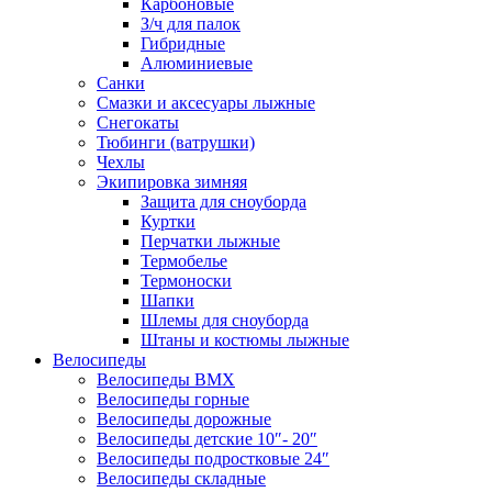
Карбоновые
З/ч для палок
Гибридные
Алюминиевые
Санки
Смазки и аксесуары лыжные
Снегокаты
Тюбинги (ватрушки)
Чехлы
Экипировка зимняя
Защита для сноуборда
Куртки
Перчатки лыжные
Термобелье
Термоноски
Шапки
Шлемы для сноуборда
Штаны и костюмы лыжные
Велосипеды
Велосипеды BMX
Велосипеды горные
Велосипеды дорожные
Велосипеды детские 10″- 20″
Велосипеды подростковые 24″
Велосипеды складные