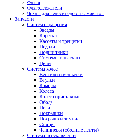
Фляги
Флягодержатели
Чехлы для велосипедов и самокатов
Запчасти
Система вращения
Звезды
Каретки
Кассеты и трещетки
Педали
Подшипники
Системы и шатуны
Цепи
Система колес
Вентили и колпачки
Втулки
Камеры
Колеса
Колеса приставные
Обода
Пеги
Покрышки
Покрышки зимние
Спицы
Флипперы (ободные ленты)
Система переключения