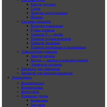
Кресла детские
Седла
Хомуты подседельные
Штыри
Система тормозов
Колодки тормозные
Ручки тормоза
Тормоза V — брейк
Тормоза гидравлические
Тормоза дисковые
Тормоза роллерные и барабанные
Электрооборудование
Аккумуляторы
Мотор — колеса и комплектующие
Элементы питания
Запчасти для самокатов
Запчасти для электросамокатов
Экипировка
Велоперчатки
Велорюкзаки
Велотуфли
Головные уборы
Балаклавы
Банданы