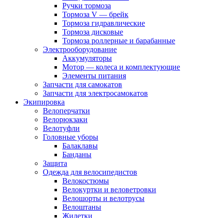
Ручки тормоза
Тормоза V — брейк
Тормоза гидравлические
Тормоза дисковые
Тормоза роллерные и барабанные
Электрооборудование
Аккумуляторы
Мотор — колеса и комплектующие
Элементы питания
Запчасти для самокатов
Запчасти для электросамокатов
Экипировка
Велоперчатки
Велорюкзаки
Велотуфли
Головные уборы
Балаклавы
Банданы
Защита
Одежда для велосипедистов
Велокостюмы
Велокуртки и веловетровки
Велошорты и велотрусы
Велоштаны
Жилетки