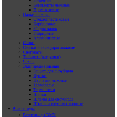
Гоночные
Комплекты лыжные
Промысловые
Палки лыжные
Стеклопластиковые
Карбоновые
З/ч для палок
Гибридные
Алюминиевые
Санки
Смазки и аксесуары лыжные
Снегокаты
Тюбинги (ватрушки)
Чехлы
Экипировка зимняя
Защита для сноуборда
Куртки
Перчатки лыжные
Термобелье
Термоноски
Шапки
Шлемы для сноуборда
Штаны и костюмы лыжные
Велосипеды
Велосипеды BMX