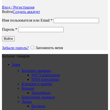
Вход / Регистрация
Войти
Создать аккаунт
Обязательно
Имя пользователя или Email
*
Обязательно
Пароль
*
Войти
Забыли пароль?
Запомнить меня
Каталог товаров
Зима
Ботинки лыжные
NN75 крепления
NNN крепления
Клюшки и шайбы
Коньки
Хоккейные
Крепления лыжные
Лыжи
Беговые