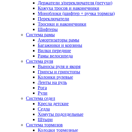
Держатели з/переключателя (петухи)
Кожуха тросов и наконечники
Моноблоки (шифтер + ручка тормоза)
Переключатели
Тросики и наконечники
Шифтеры
Система рамы
Амортизаторы рамы
Багажники и корзины
Вилки передние
Рамы велосипеда
Система руля
Выносы руля и якоря
Грипсы и грипстопы
Колонки рулевые
Ленты на руль
Рога
Рули
Система седел
Кресла детские
Седла
Хомуты подседельные
Штыри
Система тормозов
Колодки тормозные