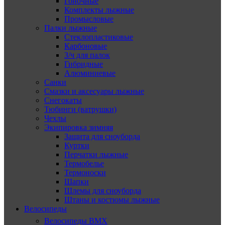
Гоночные
Комплекты лыжные
Промысловые
Палки лыжные
Стеклопластиковые
Карбоновые
З/ч для палок
Гибридные
Алюминиевые
Санки
Смазки и аксесуары лыжные
Снегокаты
Тюбинги (ватрушки)
Чехлы
Экипировка зимняя
Защита для сноуборда
Куртки
Перчатки лыжные
Термобелье
Термоноски
Шапки
Шлемы для сноуборда
Штаны и костюмы лыжные
Велосипеды
Велосипеды BMX