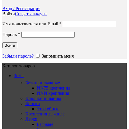
Вход / Регистрация
Войти
Создать аккаунт
Обязательно
Имя пользователя или Email
*
Обязательно
Пароль
*
Войти
Забыли пароль?
Запомнить меня
Каталог товаров
Зима
Ботинки лыжные
NN75 крепления
NNN крепления
Клюшки и шайбы
Коньки
Хоккейные
Крепления лыжные
Лыжи
Беговые