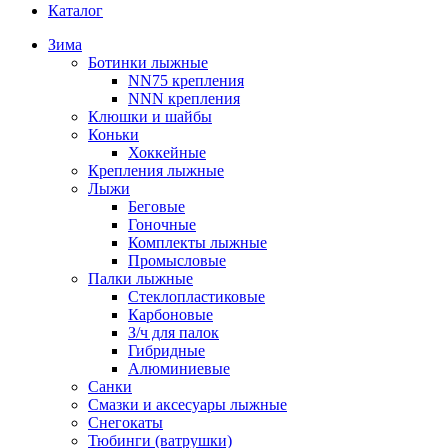
Каталог
Зима
Ботинки лыжные
NN75 крепления
NNN крепления
Клюшки и шайбы
Коньки
Хоккейные
Крепления лыжные
Лыжи
Беговые
Гоночные
Комплекты лыжные
Промысловые
Палки лыжные
Стеклопластиковые
Карбоновые
З/ч для палок
Гибридные
Алюминиевые
Санки
Смазки и аксесуары лыжные
Снегокаты
Тюбинги (ватрушки)