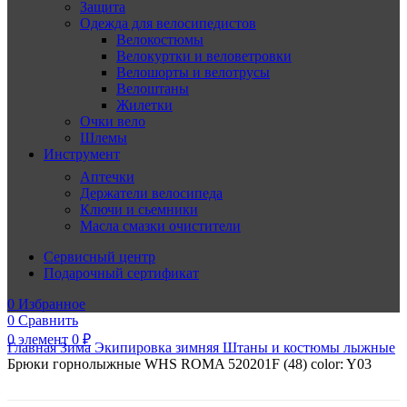
Защита
Одежда для велосипедистов
Велокостюмы
Велокуртки и веловетровки
Велошорты и велотрусы
Велоштаны
Жилетки
Очки вело
Шлемы
Инструмент
Аптечки
Держатели велосипеда
Ключи и сьемники
Масла смазки очистители
Сервисный центр
Подарочный сертификат
0
Избранное
0
Сравнить
0
элемент
0
₽
Главная
Зима
Экипировка зимняя
Штаны и костюмы лыжные
Брюки горнолыжные WHS ROMA 520201F (48) color: Y03