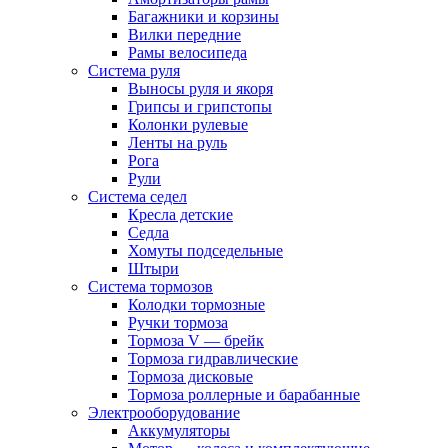
Багажники и корзины
Вилки передние
Рамы велосипеда
Система руля
Выносы руля и якоря
Грипсы и грипстопы
Колонки рулевые
Ленты на руль
Рога
Рули
Система седел
Кресла детские
Седла
Хомуты подседельные
Штыри
Система тормозов
Колодки тормозные
Ручки тормоза
Тормоза V — брейк
Тормоза гидравлические
Тормоза дисковые
Тормоза роллерные и барабанные
Электрооборудование
Аккумуляторы