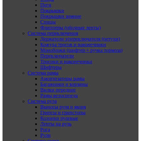
Пеги
Покрышки
Покрышки зимние
Спицы
Флипперы (ободные ленты)
Система переключения
Держатели з/переключателя (петухи)
Кожуха тросов и наконечники
Моноблоки (шифтер + ручка тормоза)
Переключатели
Тросики и наконечники
Шифтеры
Система рамы
Амортизаторы рамы
Багажники и корзины
Вилки передние
Рамы велосипеда
Система руля
Выносы руля и якоря
Грипсы и грипстопы
Колонки рулевые
Ленты на руль
Рога
Рули
Система седел