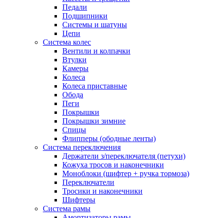
Педали
Подшипники
Системы и шатуны
Цепи
Система колес
Вентили и колпачки
Втулки
Камеры
Колеса
Колеса приставные
Обода
Пеги
Покрышки
Покрышки зимние
Спицы
Флипперы (ободные ленты)
Система переключения
Держатели з/переключателя (петухи)
Кожуха тросов и наконечники
Моноблоки (шифтер + ручка тормоза)
Переключатели
Тросики и наконечники
Шифтеры
Система рамы
Амортизаторы рамы