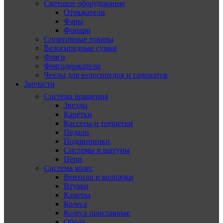
Световое оборудование
Отражатели
Фары
Фонари
Спортивные товары
Велосипедные сумки
Фляги
Флягодержатели
Чехлы для велосипедов и самокатов
Запчасти
Система вращения
Звезды
Каретки
Кассеты и трещетки
Педали
Подшипники
Системы и шатуны
Цепи
Система колес
Вентили и колпачки
Втулки
Камеры
Колеса
Колеса приставные
Обода