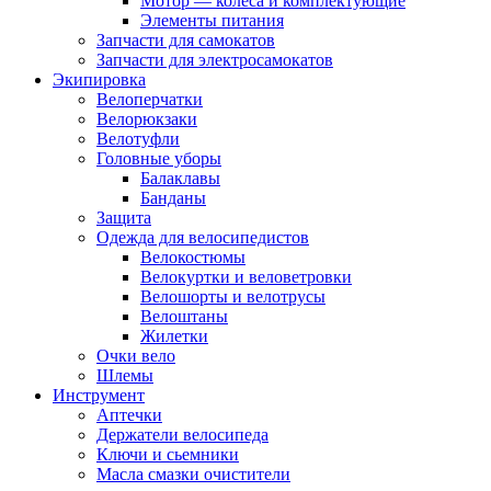
Мотор — колеса и комплектующие
Элементы питания
Запчасти для самокатов
Запчасти для электросамокатов
Экипировка
Велоперчатки
Велорюкзаки
Велотуфли
Головные уборы
Балаклавы
Банданы
Защита
Одежда для велосипедистов
Велокостюмы
Велокуртки и веловетровки
Велошорты и велотрусы
Велоштаны
Жилетки
Очки вело
Шлемы
Инструмент
Аптечки
Держатели велосипеда
Ключи и сьемники
Масла смазки очистители