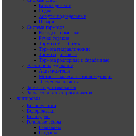
Кресла детские
Седла
Хомуты подседельные
Штыри
Система тормозов
Колодки тормозные
Ручки тормоза
Тормоза V — брейк
Тормоза гидравлические
Тормоза дисковые
Тормоза роллерные и барабанные
Электрооборудование
Аккумуляторы
Мотор — колеса и комплектующие
Элементы питания
Запчасти для самокатов
Запчасти для электросамокатов
Экипировка
Велоперчатки
Велорюкзаки
Велотуфли
Головные уборы
Балаклавы
Банданы