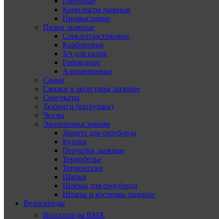
Гоночные
Комплекты лыжные
Промысловые
Палки лыжные
Стеклопластиковые
Карбоновые
З/ч для палок
Гибридные
Алюминиевые
Санки
Смазки и аксесуары лыжные
Снегокаты
Тюбинги (ватрушки)
Чехлы
Экипировка зимняя
Защита для сноуборда
Куртки
Перчатки лыжные
Термобелье
Термоноски
Шапки
Шлемы для сноуборда
Штаны и костюмы лыжные
Велосипеды
Велосипеды BMX