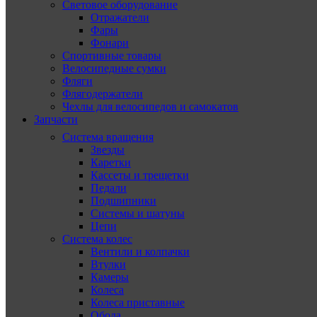
Световое оборудование
Отражатели
Фары
Фонари
Спортивные товары
Велосипедные сумки
Фляги
Флягодержатели
Чехлы для велосипедов и самокатов
Запчасти
Система вращения
Звезды
Каретки
Кассеты и трещетки
Педали
Подшипники
Системы и шатуны
Цепи
Система колес
Вентили и колпачки
Втулки
Камеры
Колеса
Колеса приставные
Обода