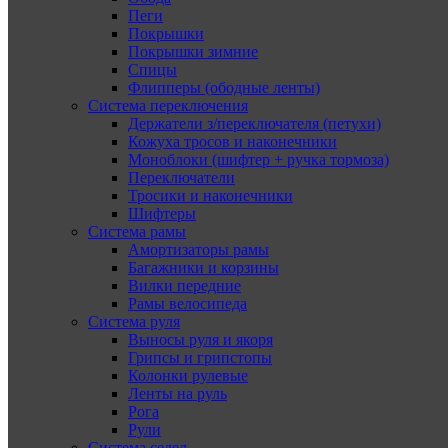
Пеги
Покрышки
Покрышки зимние
Спицы
Флипперы (ободные ленты)
Система переключения
Держатели з/переключателя (петухи)
Кожуха тросов и наконечники
Моноблоки (шифтер + ручка тормоза)
Переключатели
Тросики и наконечники
Шифтеры
Система рамы
Амортизаторы рамы
Багажники и корзины
Вилки передние
Рамы велосипеда
Система руля
Выносы руля и якоря
Грипсы и грипстопы
Колонки рулевые
Ленты на руль
Рога
Рули
Система седел