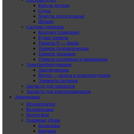
Кресла детские
Седла
Хомуты подседельные
Штыри
Система тормозов
Колодки тормозные
Ручки тормоза
Тормоза V — брейк
Тормоза гидравлические
Тормоза дисковые
Тормоза роллерные и барабанные
Электрооборудование
Аккумуляторы
Мотор — колеса и комплектующие
Элементы питания
Запчасти для самокатов
Запчасти для электросамокатов
Экипировка
Велоперчатки
Велорюкзаки
Велотуфли
Головные уборы
Балаклавы
Банданы