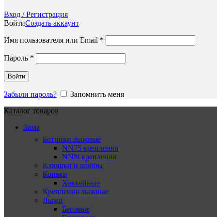
Вход / Регистрация
Войти
Создать аккаунт
Обязательно
Имя пользователя или Email
*
Обязательно
Пароль
*
Войти
Забыли пароль?
Запомнить меня
Каталог товаров
Зима
Ботинки лыжные
NN75 крепления
NNN крепления
Клюшки и шайбы
Коньки
Хоккейные
Крепления лыжные
Лыжи
Беговые