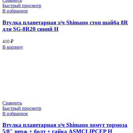
Сравнить
Быстрый просмотр
В избранное
Втулка планетарная з/ч Shimano стоп шайба 8R
для SG-8R20 синий Н
410
₽
В корзину
Сравнить
Быстрый просмотр
В избранное
Втулка планетарная з/ч Shimano хомут тормоза
5/8″ нерж + болт + гайка ASMCLIPCEP Н