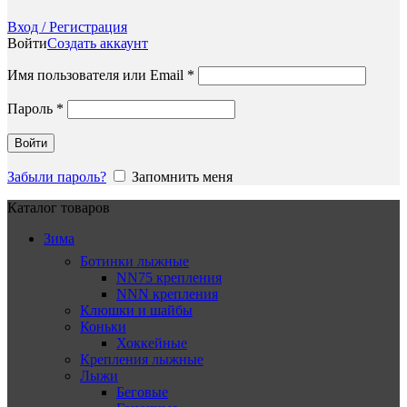
Вход / Регистрация
Войти
Создать аккаунт
Обязательно
Имя пользователя или Email
*
Обязательно
Пароль
*
Войти
Забыли пароль?
Запомнить меня
Каталог товаров
Зима
Ботинки лыжные
NN75 крепления
NNN крепления
Клюшки и шайбы
Коньки
Хоккейные
Крепления лыжные
Лыжи
Беговые