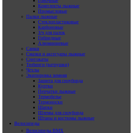
Гоночные
Комплекты лыжные
Промысловые
Палки лыжные
Стеклопластиковые
Карбоновые
З/ч для палок
Гибридные
Алюминиевые
Санки
Смазки и аксесуары лыжные
Снегокаты
Тюбинги (ватрушки)
Чехлы
Экипировка зимняя
Защита для сноуборда
Куртки
Перчатки лыжные
Термобелье
Термоноски
Шапки
Шлемы для сноуборда
Штаны и костюмы лыжные
Велосипеды
Велосипеды BMX