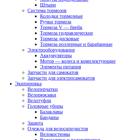
Штыри
Система тормозов
Колодки тормозные
Ручки тормоза
Тормоза V — брейк
Тормоза гидравлические
Тормоза дисковые
Тормоза роллерные и барабанные
Электрооборудование
Аккумуляторы
Мотор — колеса и комплектующие
Элементы питания
Запчасти для самокатов
Запчасти для электросамокатов
Экипировка
Велоперчатки
Велорюкзаки
Велотуфли
Головные уборы
Балаклавы
Банданы
Защита
Одежда для велосипедистов
Велокостюмы
Велокуртки и веловетровки