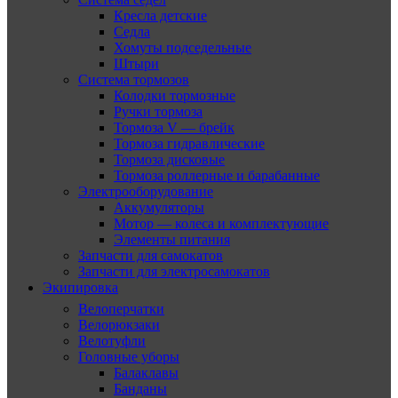
Кресла детские
Седла
Хомуты подседельные
Штыри
Система тормозов
Колодки тормозные
Ручки тормоза
Тормоза V — брейк
Тормоза гидравлические
Тормоза дисковые
Тормоза роллерные и барабанные
Электрооборудование
Аккумуляторы
Мотор — колеса и комплектующие
Элементы питания
Запчасти для самокатов
Запчасти для электросамокатов
Экипировка
Велоперчатки
Велорюкзаки
Велотуфли
Головные уборы
Балаклавы
Банданы