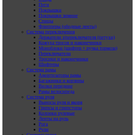
Пеги
Покрышки
Покрышки зимние
Спицы
Флипперы (ободные ленты)
Система переключения
Держатели з/переключателя (петухи)
Кожуха тросов и наконечники
Моноблоки (шифтер + ручка тормоза)
Переключатели
Тросики и наконечники
Шифтеры
Система рамы
Амортизаторы рамы
Багажники и корзины
Вилки передние
Рамы велосипеда
Система руля
Выносы руля и якоря
Грипсы и грипстопы
Колонки рулевые
Ленты на руль
Рога
Рули
Система седел