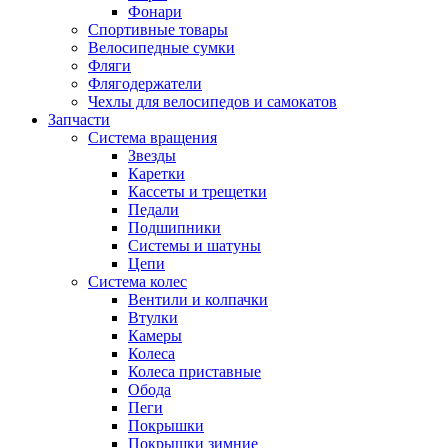
Фонари
Спортивные товары
Велосипедные сумки
Фляги
Флягодержатели
Чехлы для велосипедов и самокатов
Запчасти
Система вращения
Звезды
Каретки
Кассеты и трещетки
Педали
Подшипники
Системы и шатуны
Цепи
Система колес
Вентили и колпачки
Втулки
Камеры
Колеса
Колеса приставные
Обода
Пеги
Покрышки
Покрышки зимние