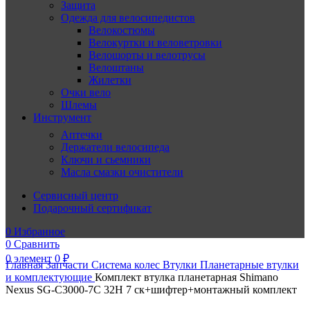
Защита
Одежда для велосипедистов
Велокостюмы
Велокуртки и веловетровки
Велошорты и велотрусы
Велоштаны
Жилетки
Очки вело
Шлемы
Инструмент
Аптечки
Держатели велосипеда
Ключи и сьемники
Масла смазки очистители
Сервисный центр
Подарочный сертификат
0
Избранное
0
Сравнить
0
элемент
0
₽
Главная
Запчасти
Система колес
Втулки
Планетарные втулки
и комплектующие
Комплект втулка планетарная Shimano
Nexus SG-C3000-7C 32H 7 ск+шифтер+монтажный комплект