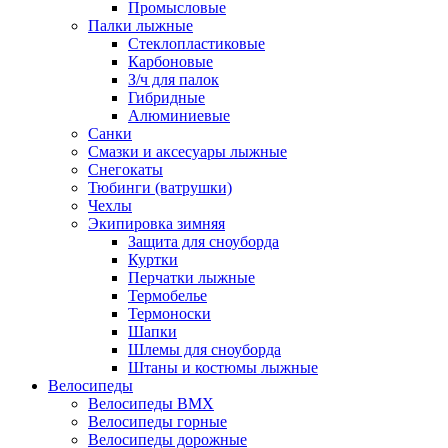
Промысловые
Палки лыжные
Стеклопластиковые
Карбоновые
З/ч для палок
Гибридные
Алюминиевые
Санки
Смазки и аксесуары лыжные
Снегокаты
Тюбинги (ватрушки)
Чехлы
Экипировка зимняя
Защита для сноуборда
Куртки
Перчатки лыжные
Термобелье
Термоноски
Шапки
Шлемы для сноуборда
Штаны и костюмы лыжные
Велосипеды
Велосипеды BMX
Велосипеды горные
Велосипеды дорожные