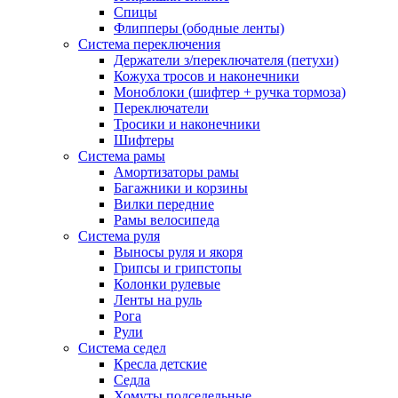
Спицы
Флипперы (ободные ленты)
Система переключения
Держатели з/переключателя (петухи)
Кожуха тросов и наконечники
Моноблоки (шифтер + ручка тормоза)
Переключатели
Тросики и наконечники
Шифтеры
Система рамы
Амортизаторы рамы
Багажники и корзины
Вилки передние
Рамы велосипеда
Система руля
Выносы руля и якоря
Грипсы и грипстопы
Колонки рулевые
Ленты на руль
Рога
Рули
Система седел
Кресла детские
Седла
Хомуты подседельные