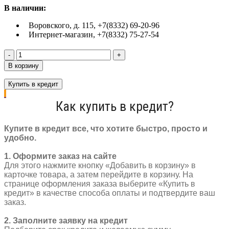
В наличии:
Воровского, д. 115, +7(8332) 69-20-96
Интернет-магазин, +7(8332) 75-27-54
Количество
товара
В корзину
Комплект
втулка
Купить в кредит
планетарная
Shimano
Как купить в кредит?
Nexus
SG-
C3000-
Купите в кредит все, что хотите быстро, просто и
7C
удобно.
32H
7
1. Оформите заказ на сайте
ск+шифтер+монтажный
Для этого нажмите кнопку «Добавить в корзину» в
комплект
карточке товара, а затем перейдите в корзину. На
странице оформления заказа выберите «Купить в
кредит» в качестве способа оплаты и подтвердите ваш
заказ.
2. Заполните заявку на кредит