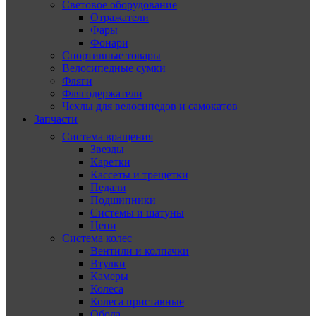
Световое оборудование
Отражатели
Фары
Фонари
Спортивные товары
Велосипедные сумки
Фляги
Флягодержатели
Чехлы для велосипедов и самокатов
Запчасти
Система вращения
Звезды
Каретки
Кассеты и трещетки
Педали
Подшипники
Системы и шатуны
Цепи
Система колес
Вентили и колпачки
Втулки
Камеры
Колеса
Колеса приставные
Обода