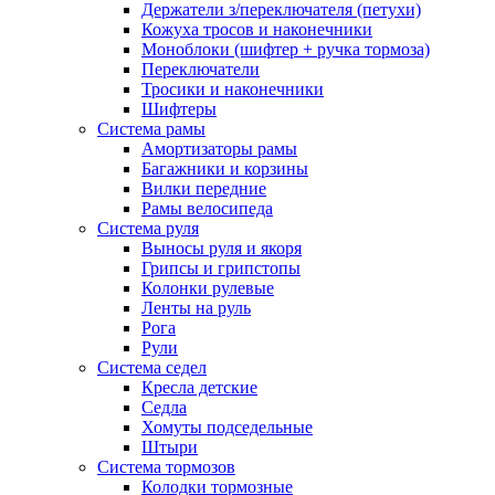
Держатели з/переключателя (петухи)
Кожуха тросов и наконечники
Моноблоки (шифтер + ручка тормоза)
Переключатели
Тросики и наконечники
Шифтеры
Система рамы
Амортизаторы рамы
Багажники и корзины
Вилки передние
Рамы велосипеда
Система руля
Выносы руля и якоря
Грипсы и грипстопы
Колонки рулевые
Ленты на руль
Рога
Рули
Система седел
Кресла детские
Седла
Хомуты подседельные
Штыри
Система тормозов
Колодки тормозные