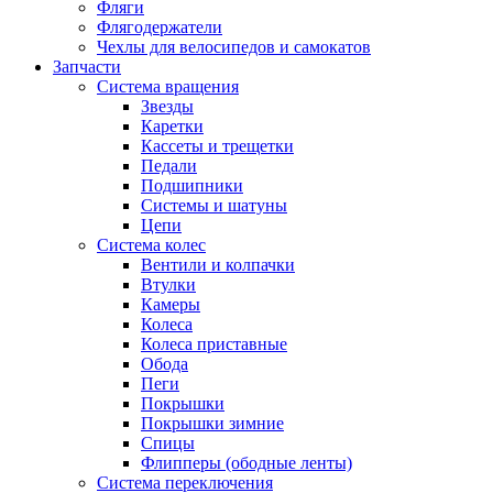
Фляги
Флягодержатели
Чехлы для велосипедов и самокатов
Запчасти
Система вращения
Звезды
Каретки
Кассеты и трещетки
Педали
Подшипники
Системы и шатуны
Цепи
Система колес
Вентили и колпачки
Втулки
Камеры
Колеса
Колеса приставные
Обода
Пеги
Покрышки
Покрышки зимние
Спицы
Флипперы (ободные ленты)
Система переключения