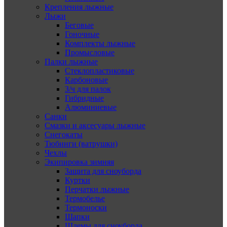
Крепления лыжные
Лыжи
Беговые
Гоночные
Комплекты лыжные
Промысловые
Палки лыжные
Стеклопластиковые
Карбоновые
З/ч для палок
Гибридные
Алюминиевые
Санки
Смазки и аксесуары лыжные
Снегокаты
Тюбинги (ватрушки)
Чехлы
Экипировка зимняя
Защита для сноуборда
Куртки
Перчатки лыжные
Термобелье
Термоноски
Шапки
Шлемы для сноуборда