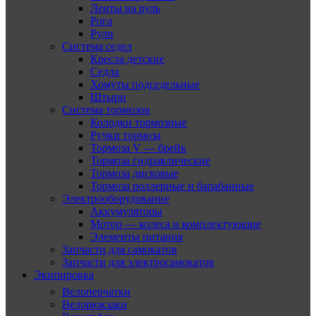
Ленты на руль
Рога
Рули
Система седел
Кресла детские
Седла
Хомуты подседельные
Штыри
Система тормозов
Колодки тормозные
Ручки тормоза
Тормоза V — брейк
Тормоза гидравлические
Тормоза дисковые
Тормоза роллерные и барабанные
Электрооборудование
Аккумуляторы
Мотор — колеса и комплектующие
Элементы питания
Запчасти для самокатов
Запчасти для электросамокатов
Экипировка
Велоперчатки
Велорюкзаки