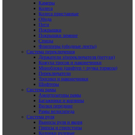
Камеры
Колеса
Колеса приставные
Обода
Пеги
Покрышки
Покрышки зимние
Спицы
Флипперы (ободные ленты)
Система переключения
Держатели з/переключателя (петухи)
Кожуха тросов и наконечники
Моноблоки (шифтер + ручка тормоза)
Переключатели
Тросики и наконечники
Шифтеры
Система рамы
Амортизаторы рамы
Багажники и корзины
Вилки передние
Рамы велосипеда
Система руля
Выносы руля и якоря
Грипсы и грипстопы
Колонки рулевые