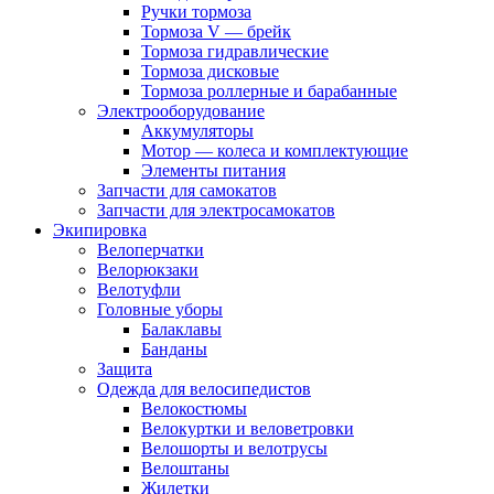
Ручки тормоза
Тормоза V — брейк
Тормоза гидравлические
Тормоза дисковые
Тормоза роллерные и барабанные
Электрооборудование
Аккумуляторы
Мотор — колеса и комплектующие
Элементы питания
Запчасти для самокатов
Запчасти для электросамокатов
Экипировка
Велоперчатки
Велорюкзаки
Велотуфли
Головные уборы
Балаклавы
Банданы
Защита
Одежда для велосипедистов
Велокостюмы
Велокуртки и веловетровки
Велошорты и велотрусы
Велоштаны
Жилетки