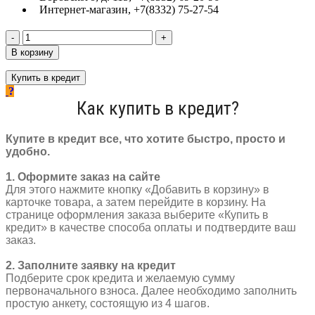
Интернет-магазин, +7(8332) 75-27-54
Количество
товара
В корзину
Кожух
троса
Купить в кредит
тормоза
KMS
Как купить в кредит?
5
мм
черный
Купите в кредит все, что хотите быстро, просто и
3122654
удобно.
1. Оформите заказ на сайте
Для этого нажмите кнопку «Добавить в корзину» в
карточке товара, а затем перейдите в корзину. На
странице оформления заказа выберите «Купить в
кредит» в качестве способа оплаты и подтвердите ваш
заказ.
2. Заполните заявку на кредит
Подберите срок кредита и желаемую сумму
первоначального взноса. Далее необходимо заполнить
простую анкету, состоящую из 4 шагов.