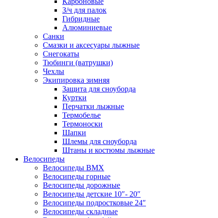
Карбоновые
З/ч для палок
Гибридные
Алюминиевые
Санки
Смазки и аксесуары лыжные
Снегокаты
Тюбинги (ватрушки)
Чехлы
Экипировка зимняя
Защита для сноуборда
Куртки
Перчатки лыжные
Термобелье
Термоноски
Шапки
Шлемы для сноуборда
Штаны и костюмы лыжные
Велосипеды
Велосипеды BMX
Велосипеды горные
Велосипеды дорожные
Велосипеды детские 10″- 20″
Велосипеды подростковые 24″
Велосипеды складные