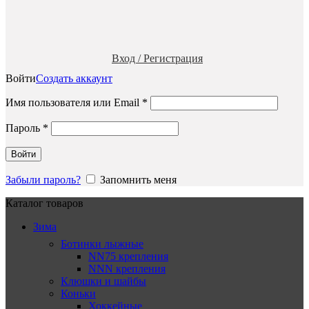
Вход / Регистрация
Войти
Создать аккаунт
Обязательно
Имя пользователя или Email
*
Обязательно
Пароль
*
Войти
Забыли пароль?
Запомнить меня
Каталог товаров
Зима
Ботинки лыжные
NN75 крепления
NNN крепления
Клюшки и шайбы
Коньки
Хоккейные