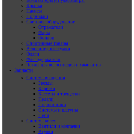
Компьютеры и пульсометры
Крылья
Насосы
Подножки
Световое оборудование
Отражатели
Фары
Фонари
Спортивные товары
Велосипедные сумки
Фляги
Флягодержатели
Чехлы для велосипедов и самокатов
Запчасти
Система вращения
Звезды
Каретки
Кассеты и трещетки
Педали
Подшипники
Системы и шатуны
Цепи
Система колес
Вентили и колпачки
Втулки