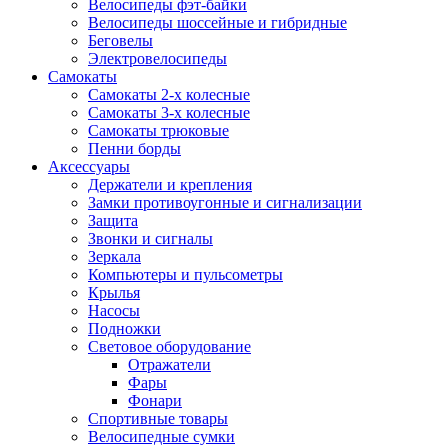
Велосипеды фэт-байки
Велосипеды шоссейные и гибридные
Беговелы
Электровелосипеды
Самокаты
Самокаты 2-х колесные
Самокаты 3-х колесные
Самокаты трюковые
Пенни борды
Аксессуары
Держатели и крепления
Замки противоугонные и сигнализации
Защита
Звонки и сигналы
Зеркала
Компьютеры и пульсометры
Крылья
Насосы
Подножки
Световое оборудование
Отражатели
Фары
Фонари
Спортивные товары
Велосипедные сумки