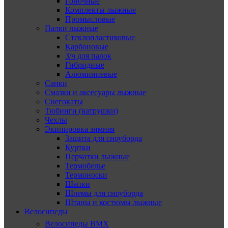
Гоночные
Комплекты лыжные
Промысловые
Палки лыжные
Стеклопластиковые
Карбоновые
З/ч для палок
Гибридные
Алюминиевые
Санки
Смазки и аксесуары лыжные
Снегокаты
Тюбинги (ватрушки)
Чехлы
Экипировка зимняя
Защита для сноуборда
Куртки
Перчатки лыжные
Термобелье
Термоноски
Шапки
Шлемы для сноуборда
Штаны и костюмы лыжные
Велосипеды
Велосипеды BMX