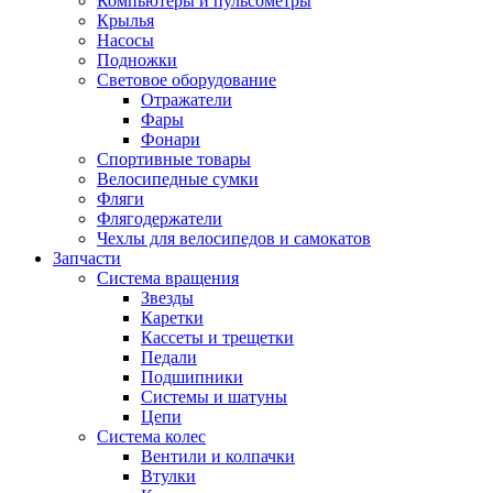
Компьютеры и пульсометры
Крылья
Насосы
Подножки
Световое оборудование
Отражатели
Фары
Фонари
Спортивные товары
Велосипедные сумки
Фляги
Флягодержатели
Чехлы для велосипедов и самокатов
Запчасти
Система вращения
Звезды
Каретки
Кассеты и трещетки
Педали
Подшипники
Системы и шатуны
Цепи
Система колес
Вентили и колпачки
Втулки