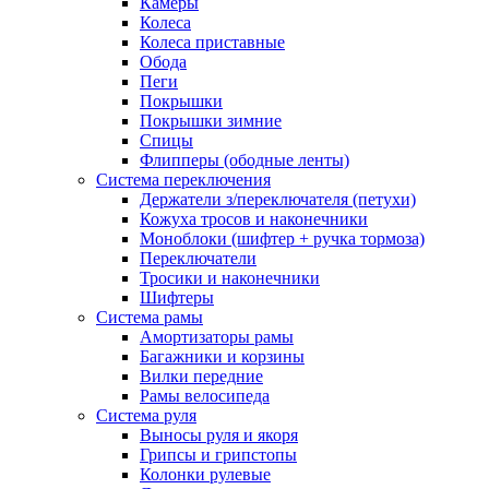
Камеры
Колеса
Колеса приставные
Обода
Пеги
Покрышки
Покрышки зимние
Спицы
Флипперы (ободные ленты)
Система переключения
Держатели з/переключателя (петухи)
Кожуха тросов и наконечники
Моноблоки (шифтер + ручка тормоза)
Переключатели
Тросики и наконечники
Шифтеры
Система рамы
Амортизаторы рамы
Багажники и корзины
Вилки передние
Рамы велосипеда
Система руля
Выносы руля и якоря
Грипсы и грипстопы
Колонки рулевые