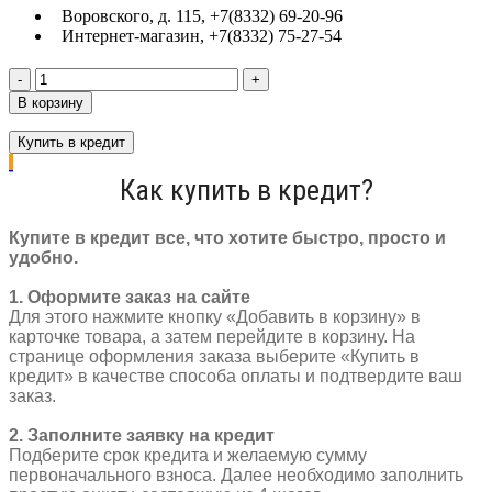
Воровского, д. 115, +7(8332) 69-20-96
Интернет-магазин, +7(8332) 75-27-54
Количество
товара
В корзину
Самокат
PRO
Купить в кредит
LONGWAY
Summit
Как купить в кредит?
Al/PU
колеса
Al
Купите в кредит все, что хотите быстро, просто и
110
удобно.
мм
IHC
1. Оформите заказ на сайте
3,9
Для этого нажмите кнопку «Добавить в корзину» в
кг
карточке товара, а затем перейдите в корзину. На
черный/
странице оформления заказа выберите «Купить в
синий
кредит» в качестве способа оплаты и подтвердите ваш
заказ.
2. Заполните заявку на кредит
Подберите срок кредита и желаемую сумму
первоначального взноса. Далее необходимо заполнить