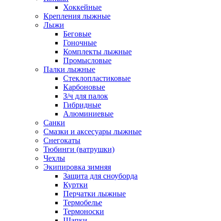
Хоккейные
Крепления лыжные
Лыжи
Беговые
Гоночные
Комплекты лыжные
Промысловые
Палки лыжные
Стеклопластиковые
Карбоновые
З/ч для палок
Гибридные
Алюминиевые
Санки
Смазки и аксесуары лыжные
Снегокаты
Тюбинги (ватрушки)
Чехлы
Экипировка зимняя
Защита для сноуборда
Куртки
Перчатки лыжные
Термобелье
Термоноски
Шапки