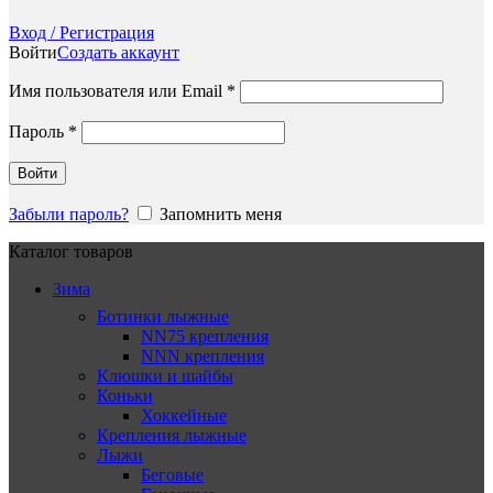
Вход / Регистрация
Войти
Создать аккаунт
Обязательно
Имя пользователя или Email
*
Обязательно
Пароль
*
Войти
Забыли пароль?
Запомнить меня
Каталог товаров
Зима
Ботинки лыжные
NN75 крепления
NNN крепления
Клюшки и шайбы
Коньки
Хоккейные
Крепления лыжные
Лыжи
Беговые