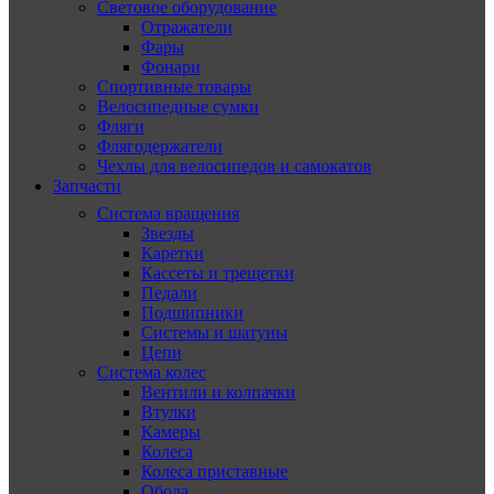
Световое оборудование
Отражатели
Фары
Фонари
Спортивные товары
Велосипедные сумки
Фляги
Флягодержатели
Чехлы для велосипедов и самокатов
Запчасти
Система вращения
Звезды
Каретки
Кассеты и трещетки
Педали
Подшипники
Системы и шатуны
Цепи
Система колес
Вентили и колпачки
Втулки
Камеры
Колеса
Колеса приставные
Обода