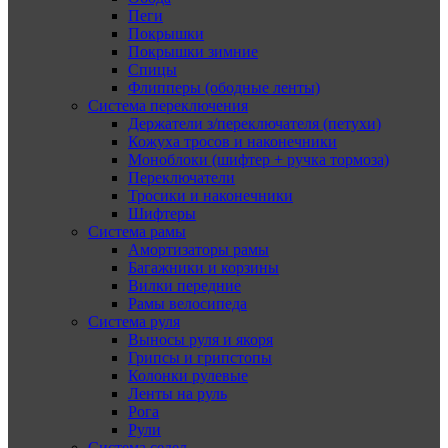
Пеги
Покрышки
Покрышки зимние
Спицы
Флипперы (ободные ленты)
Система переключения
Держатели з/переключателя (петухи)
Кожуха тросов и наконечники
Моноблоки (шифтер + ручка тормоза)
Переключатели
Тросики и наконечники
Шифтеры
Система рамы
Амортизаторы рамы
Багажники и корзины
Вилки передние
Рамы велосипеда
Система руля
Выносы руля и якоря
Грипсы и грипстопы
Колонки рулевые
Ленты на руль
Рога
Рули
Система седел