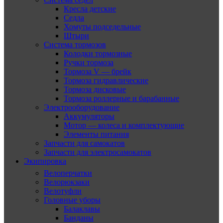
Кресла детские
Седла
Хомуты подседельные
Штыри
Система тормозов
Колодки тормозные
Ручки тормоза
Тормоза V — брейк
Тормоза гидравлические
Тормоза дисковые
Тормоза роллерные и барабанные
Электрооборудование
Аккумуляторы
Мотор — колеса и комплектующие
Элементы питания
Запчасти для самокатов
Запчасти для электросамокатов
Экипировка
Велоперчатки
Велорюкзаки
Велотуфли
Головные уборы
Балаклавы
Банданы