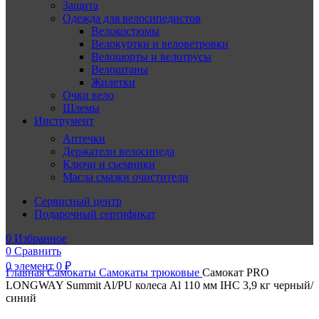
Защита
Одежда для велосипедистов
Велокостюмы
Велокуртки и веловетровки
Велошорты и велотрусы
Велоштаны
Жилетки
Очки вело
Шлемы
Инструмент
Аптечки
Держатели велосипеда
Ключи и сьемники
Масла смазки очистители
Сервисный центр
Подарочный сертификат
0
Избранное
0
Сравнить
0
элемент
0
₽
Главная
Самокаты
Самокаты трюковые
Самокат PRO
LONGWAY Summit Al/PU колеса Al 110 мм IHC 3,9 кг черный/
синий