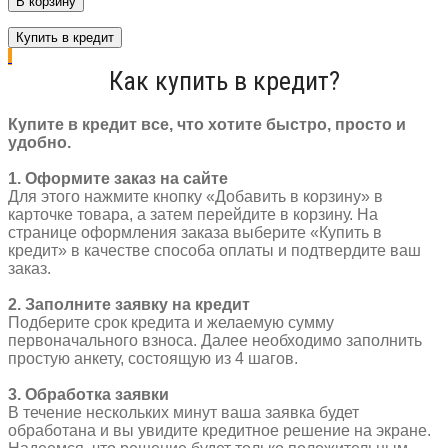
В корзину
Седло
вело
Купить в кредит
Krypton
KRPT
Как купить в кредит?
N-
133-
2A
Купите в кредит все, что хотите быстро, просто и
275
удобно.
x
230
1. Оформите заказ на сайте
мм
Для этого нажмите кнопку «Добавить в корзину» в
пружины
карточке товара, а затем перейдите в корзину. На
замок
странице оформления заказа выберите «Купить в
черный
кредит» в качестве способа оплаты и подтвердите ваш
720956
заказ.
2. Заполните заявку на кредит
Подберите срок кредита и желаемую сумму
первоначального взноса. Далее необходимо заполнить
простую анкету, состоящую из 4 шагов.
3. Обработка заявки
В течение нескольких минут ваша заявка будет
обработана и вы увидите кредитное решение на экране.