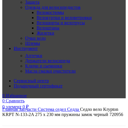
Защита
Одежда для велосипедистов
Велокостюмы
Велокуртки и веловетровки
Велошорты и велотрусы
Велоштаны
Жилетки
Очки вело
Шлемы
Инструмент
Аптечки
Держатели велосипеда
Ключи и сьемники
Масла смазки очистители
Сервисный центр
Подарочный сертификат
0
Избранное
0
Сравнить
0
элемент
0
₽
Главная
Запчасти
Система седел
Седла
Седло вело Krypton
KRPT N-133-2A 275 x 230 мм пружины замок черный 720956