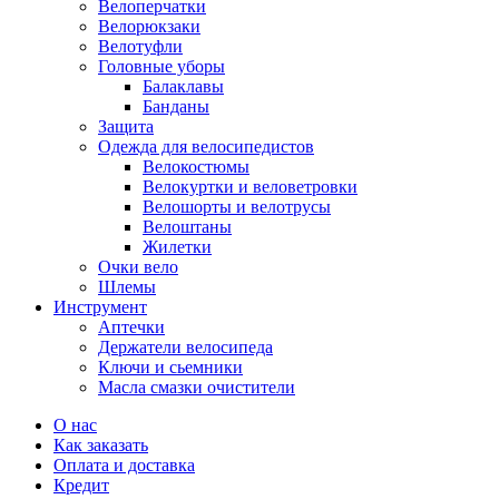
Велоперчатки
Велорюкзаки
Велотуфли
Головные уборы
Балаклавы
Банданы
Защита
Одежда для велосипедистов
Велокостюмы
Велокуртки и веловетровки
Велошорты и велотрусы
Велоштаны
Жилетки
Очки вело
Шлемы
Инструмент
Аптечки
Держатели велосипеда
Ключи и сьемники
Масла смазки очистители
О нас
Как заказать
Оплата и доставка
Кредит