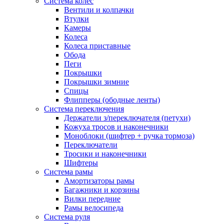
Система колес
Вентили и колпачки
Втулки
Камеры
Колеса
Колеса приставные
Обода
Пеги
Покрышки
Покрышки зимние
Спицы
Флипперы (ободные ленты)
Система переключения
Держатели з/переключателя (петухи)
Кожуха тросов и наконечники
Моноблоки (шифтер + ручка тормоза)
Переключатели
Тросики и наконечники
Шифтеры
Система рамы
Амортизаторы рамы
Багажники и корзины
Вилки передние
Рамы велосипеда
Система руля