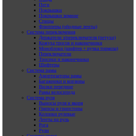
Пеги
Покрышки
Покрышки зимние
Спицы
Флипперы (ободные ленты)
Система переключения
Держатели з/переключателя (петухи)
Кожуха тросов и наконечники
Моноблоки (шифтер + ручка тормоза)
Переключатели
Тросики и наконечники
Шифтеры
Система рамы
Амортизаторы рамы
Багажники и корзины
Вилки передние
Рамы велосипеда
Система руля
Выносы руля и якоря
Грипсы и грипстопы
Колонки рулевые
Ленты на руль
Рога
Рули
Система седел