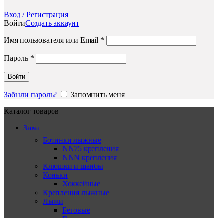
Вход / Регистрация
Войти
Создать аккаунт
Обязательно
Имя пользователя или Email
*
Обязательно
Пароль
*
Войти
Забыли пароль?
Запомнить меня
Каталог товаров
Зима
Ботинки лыжные
NN75 крепления
NNN крепления
Клюшки и шайбы
Коньки
Хоккейные
Крепления лыжные
Лыжи
Беговые