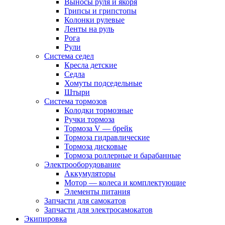
Выносы руля и якоря
Грипсы и грипстопы
Колонки рулевые
Ленты на руль
Рога
Рули
Система седел
Кресла детские
Седла
Хомуты подседельные
Штыри
Система тормозов
Колодки тормозные
Ручки тормоза
Тормоза V — брейк
Тормоза гидравлические
Тормоза дисковые
Тормоза роллерные и барабанные
Электрооборудование
Аккумуляторы
Мотор — колеса и комплектующие
Элементы питания
Запчасти для самокатов
Запчасти для электросамокатов
Экипировка