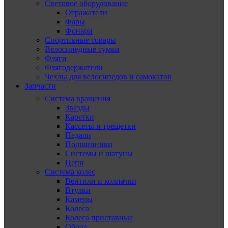
Световое оборудование
Отражатели
Фары
Фонари
Спортивные товары
Велосипедные сумки
Фляги
Флягодержатели
Чехлы для велосипедов и самокатов
Запчасти
Система вращения
Звезды
Каретки
Кассеты и трещетки
Педали
Подшипники
Системы и шатуны
Цепи
Система колес
Вентили и колпачки
Втулки
Камеры
Колеса
Колеса приставные
Обода