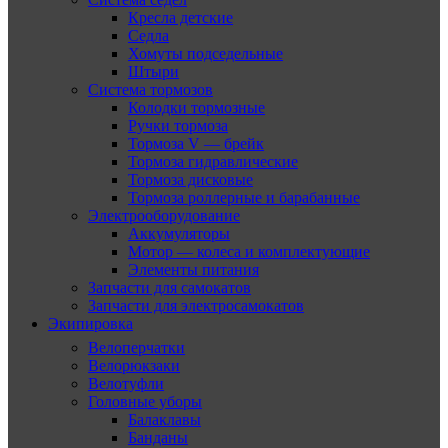
Кресла детские
Седла
Хомуты подседельные
Штыри
Система тормозов
Колодки тормозные
Ручки тормоза
Тормоза V — брейк
Тормоза гидравлические
Тормоза дисковые
Тормоза роллерные и барабанные
Электрооборудование
Аккумуляторы
Мотор — колеса и комплектующие
Элементы питания
Запчасти для самокатов
Запчасти для электросамокатов
Экипировка
Велоперчатки
Велорюкзаки
Велотуфли
Головные уборы
Балаклавы
Банданы