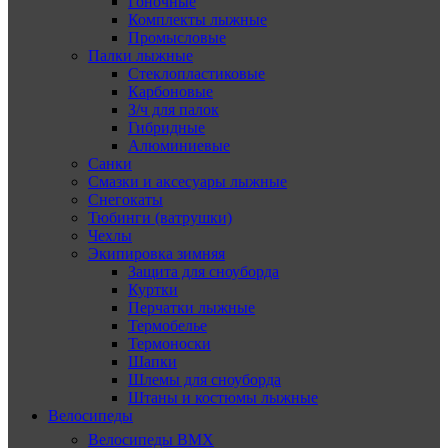
Гоночные
Комплекты лыжные
Промысловые
Палки лыжные
Стеклопластиковые
Карбоновые
З/ч для палок
Гибридные
Алюминиевые
Санки
Смазки и аксесуары лыжные
Снегокаты
Тюбинги (ватрушки)
Чехлы
Экипировка зимняя
Защита для сноуборда
Куртки
Перчатки лыжные
Термобелье
Термоноски
Шапки
Шлемы для сноуборда
Штаны и костюмы лыжные
Велосипеды
Велосипеды BMX