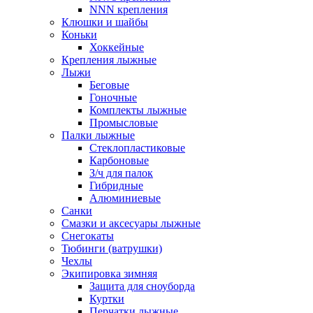
NNN крепления
Клюшки и шайбы
Коньки
Хоккейные
Крепления лыжные
Лыжи
Беговые
Гоночные
Комплекты лыжные
Промысловые
Палки лыжные
Стеклопластиковые
Карбоновые
З/ч для палок
Гибридные
Алюминиевые
Санки
Смазки и аксесуары лыжные
Снегокаты
Тюбинги (ватрушки)
Чехлы
Экипировка зимняя
Защита для сноуборда
Куртки
Перчатки лыжные