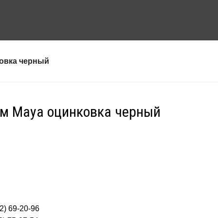
ковка черный
мм Maya оцинковка черный
2) 69-20-96