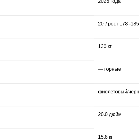
2026 года
20"/ рост 178 -18
130 кг
— горные
фиолетовый/чер
20.0 дюйм
15,8 кг