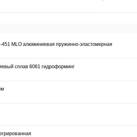
S-451 MLO алюминиевая пружинно-эластомерная
евый сплав 6061 гидроформинг
йм
егрированная