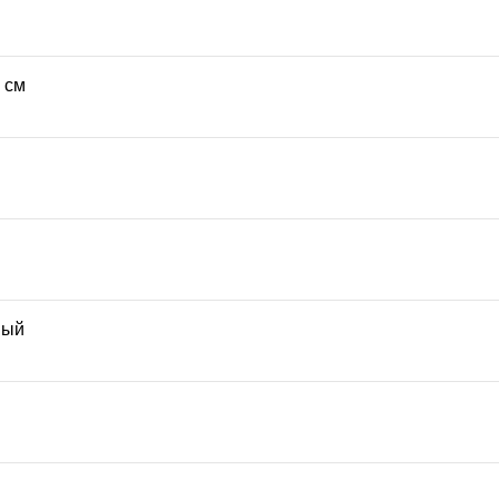
5 см
ный