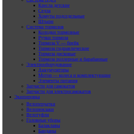
Кресла детские
Седла
Хомуты подседельные
Штыри
Система тормозов
Колодки тормозные
Ручки тормоза
Тормоза V — брейк
Тормоза гидравлические
Тормоза дисковые
Тормоза роллерные и барабанные
Электрооборудование
Аккумуляторы
Мотор — колеса и комплектующие
Элементы питания
Запчасти для самокатов
Запчасти для электросамокатов
Экипировка
Велоперчатки
Велорюкзаки
Велотуфли
Головные уборы
Балаклавы
Банданы