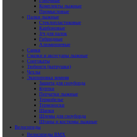
Гоночные
Комплекты лыжные
Промысловые
Палки лыжные
Стеклопластиковые
Карбоновые
З/ч для палок
Гибридные
Алюминиевые
Санки
Смазки и аксесуары лыжные
Снегокаты
Тюбинги (ватрушки)
Чехлы
Экипировка зимняя
Защита для сноуборда
Куртки
Перчатки лыжные
Термобелье
Термоноски
Шапки
Шлемы для сноуборда
Штаны и костюмы лыжные
Велосипеды
Велосипеды BMX