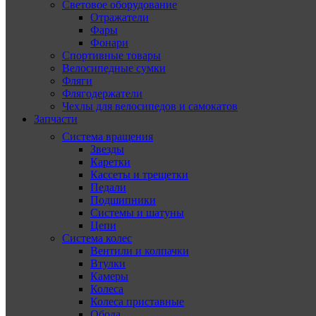
Световое оборудование
Отражатели
Фары
Фонари
Спортивные товары
Велосипедные сумки
Фляги
Флягодержатели
Чехлы для велосипедов и самокатов
Запчасти
Система вращения
Звезды
Каретки
Кассеты и трещетки
Педали
Подшипники
Системы и шатуны
Цепи
Система колес
Вентили и колпачки
Втулки
Камеры
Колеса
Колеса приставные
Обода