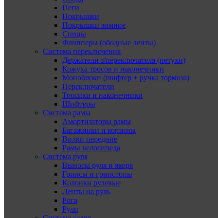
Пеги
Покрышки
Покрышки зимние
Спицы
Флипперы (ободные ленты)
Система переключения
Держатели з/переключателя (петухи)
Кожуха тросов и наконечники
Моноблоки (шифтер + ручка тормоза)
Переключатели
Тросики и наконечники
Шифтеры
Система рамы
Амортизаторы рамы
Багажники и корзины
Вилки передние
Рамы велосипеда
Система руля
Выносы руля и якоря
Грипсы и грипстопы
Колонки рулевые
Ленты на руль
Рога
Рули
Система седел