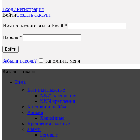
Вход / Регистрация
Войти
Создать аккаунт
Обязательно
Имя пользователя или Email
*
Обязательно
Пароль
*
Войти
Забыли пароль?
Запомнить меня
Каталог товаров
Зима
Ботинки лыжные
NN75 крепления
NNN крепления
Клюшки и шайбы
Коньки
Хоккейные
Крепления лыжные
Лыжи
Беговые