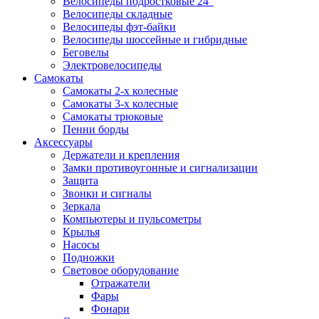
Велосипеды подростковые 24″
Велосипеды складные
Велосипеды фэт-байки
Велосипеды шоссейные и гибридные
Беговелы
Электровелосипеды
Самокаты
Самокаты 2-х колесные
Самокаты 3-х колесные
Самокаты трюковые
Пенни борды
Аксессуары
Держатели и крепления
Замки противоугонные и сигнализации
Защита
Звонки и сигналы
Зеркала
Компьютеры и пульсометры
Крылья
Насосы
Подножки
Световое оборудование
Отражатели
Фары
Фонари