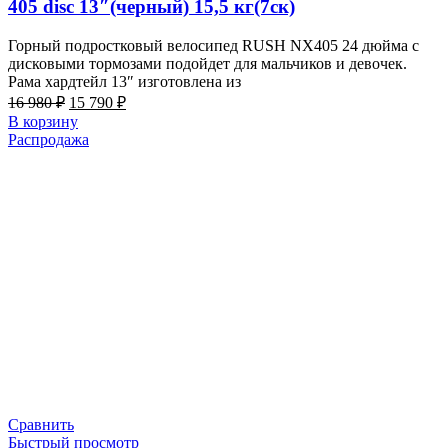
405 disc 13″(черный) 15,5 кг(7ск)
Горный подростковый велосипед RUSH NX405 24 дюйма с
дисковыми тормозами подойдет для мальчиков и девочек.
Рама хардтейл 13″ изготовлена из
Первоначальная
Текущая
16 980
₽
15 790
₽
цена
цена:
В корзину
составляла
15
Распродажа
16
790 ₽.
980 ₽.
Сравнить
Быстрый просмотр