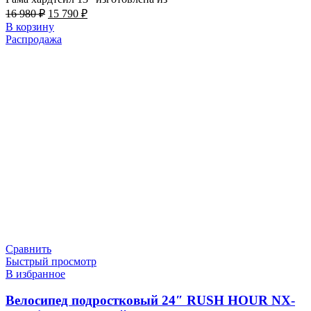
Первоначальная
Текущая
16 980
₽
15 790
₽
цена
цена:
В корзину
составляла
15
Распродажа
16
790 ₽.
980 ₽.
Сравнить
Быстрый просмотр
В избранное
Велосипед подростковый 24″ RUSH HOUR NX-