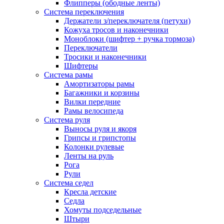
Флипперы (ободные ленты)
Система переключения
Держатели з/переключателя (петухи)
Кожуха тросов и наконечники
Моноблоки (шифтер + ручка тормоза)
Переключатели
Тросики и наконечники
Шифтеры
Система рамы
Амортизаторы рамы
Багажники и корзины
Вилки передние
Рамы велосипеда
Система руля
Выносы руля и якоря
Грипсы и грипстопы
Колонки рулевые
Ленты на руль
Рога
Рули
Система седел
Кресла детские
Седла
Хомуты подседельные
Штыри