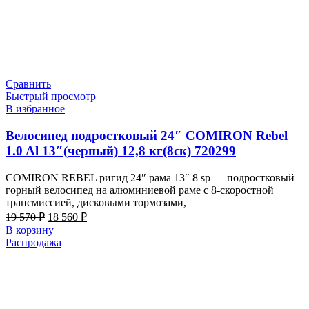
Сравнить
Быстрый просмотр
В избранное
Велосипед подростковый 24″ COMIRON Rebel
1.0 Al 13″(черный) 12,8 кг(8ск) 720299
COMIRON REBEL ригид 24″ рама 13″ 8 sp — подростковый
горный велосипед на алюминиевой раме с 8-скоростной
трансмиссией, дисковыми тормозами,
Первоначальная
Текущая
19 570
₽
18 560
₽
цена
цена:
В корзину
составляла
18
Распродажа
19
560 ₽.
570 ₽.