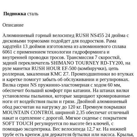
Подножка
сталь
Описание
Алюминиевый горный велосипед RUSH NS455 24 дюйма с
дисковыми тормозами подойдет для подростков. Рама
хардтейл 13 дюймов изготовлена из алюминиевого сплава
6061 с применением технологии гидроформинга и
внутренней проводки тросов. Трансмиссия 7 скоросткй,
задний переключатель SHIMANO TOURNEY RD-TY200, на
руле манетки RUSH HOUR EF-500 (комбиручки), цепь
роллерная, закаленная KMC Z7. Промподшипники во втулках
и каретке помогут забыть об обслуживании и регулировках.
Вилка серии NS пружинно-эластомерная с ходом 60 мм,
обеспечит больший комфорт при катании. На штанах вилки
установлены пыльники, которые защищают хромированные
ноги от воздействия пыли и грязи. Двойной алюминиевый
обод рассчитан на нагрузку до 120 кг. Премиум покрышки
MOUNTAIN CONTROL шириной 2,35 обеспечат отличный
накат и сцепление с дорогой. Мягкое сиденье с покрытием
SOFT TOUCH регулируется по высоте без ключей, с
помощью эксцентрика. Вес велосипеда 12,7 кг. На нижней
трубе есть крепеж для держателя бутылки или насоса. Крылья,