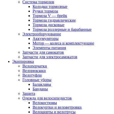
Система тормозов
Колодки тормозные
Ручки тормоза
Тормоза V — брейк
Тормоза гидравлические
Тормоза дисковые
Тормоза роллерные и барабанные
Электрооборудование
Аккумуляторы
Мотор — колеса и комплектующие
Элементы питания
Запчасти для самокатов
Запчасти для электросамокатов
Экипировка
Велоперчатки
Велорюкзаки
Велотуфли
Головные уборы
Балаклавы
Банданы
Защита
Одежда для велосипедистов
Велокостюмы
Велокуртки и веловетровки
Велошорты и велотрусы