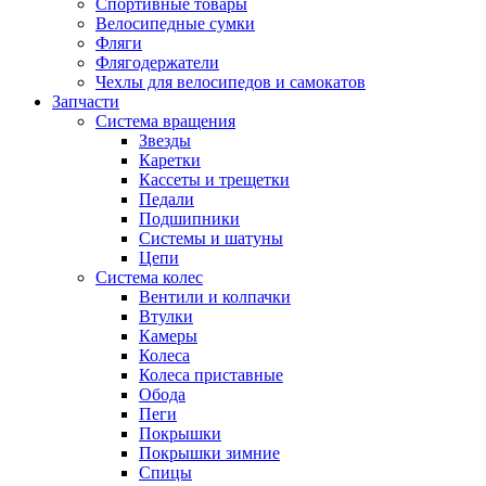
Спортивные товары
Велосипедные сумки
Фляги
Флягодержатели
Чехлы для велосипедов и самокатов
Запчасти
Система вращения
Звезды
Каретки
Кассеты и трещетки
Педали
Подшипники
Системы и шатуны
Цепи
Система колес
Вентили и колпачки
Втулки
Камеры
Колеса
Колеса приставные
Обода
Пеги
Покрышки
Покрышки зимние
Спицы