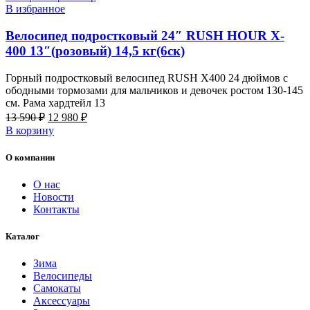
В избранное
Велосипед подростковый 24″ RUSH HOUR X-
400 13″(розовый) 14,5 кг(6ск)
Горный подростковый велосипед RUSH X400 24 дюймов с
ободными тормозами для мальчиков и девочек ростом 130-145
см. Рама хардтейл 13
Первоначальная
Текущая
13 590
₽
12 980
₽
цена
цена:
В корзину
составляла
12
13
980 ₽.
О компании
590 ₽.
О нас
Новости
Контакты
Каталог
Зима
Велосипеды
Самокаты
Аксессуары