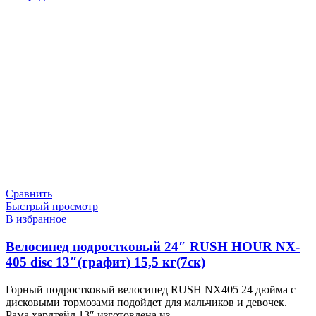
19
920 ₽.
860 ₽.
Сравнить
Быстрый просмотр
В избранное
Велосипед подростковый 24″ RUSH HOUR NX-
405 disc 13″(графит) 15,5 кг(7ск)
Горный подростковый велосипед RUSH NX405 24 дюйма с
дисковыми тормозами подойдет для мальчиков и девочек.
Рама хардтейл 13″ изготовлена из