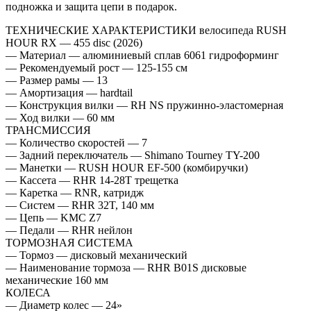
подножка и защита цепи в подарок.
ТЕХНИЧЕСКИЕ ХАРАКТЕРИСТИКИ велосипеда RUSH
HOUR RX — 455 disc (2026)
— Материал — алюминиевый сплав 6061 гидроформинг
— Рекомендуемый рост — 125-155 см
— Размер рамы — 13
— Амортизация — hardtail
— Конструкция вилки — RH NS пружинно-эластомерная
— Ход вилки — 60 мм
ТРАНСМИССИЯ
— Количество скоростей — 7
— Задний переключатель — Shimano Tourney TY-200
— Манетки — RUSH HOUR EF-500 (комбиручки)
— Кассета — RHR 14-28T трещетка
— Каретка — RNR, катридж
— Систем — RHR 32T, 140 мм
— Цепь — KMC Z7
— Педали — RHR нейлон
ТОРМОЗНАЯ СИСТЕМА
— Тормоз — дисковый механический
— Наименование тормоза — RHR B01S дисковые
механические 160 мм
КОЛЕСА
— Диаметр колес — 24»