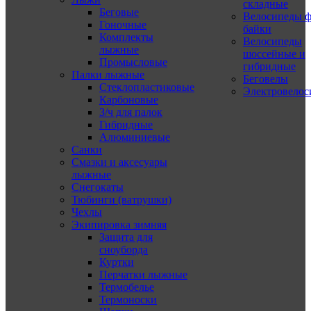
складные
Беговые
Велосипеды ф
Гоночные
байки
Комплекты
Велосипеды
лыжные
шоссейные и
Промысловые
гибридные
Палки лыжные
Беговелы
Стеклопластиковые
Электровело
Карбоновые
З/ч для палок
Гибридные
Алюминиевые
Санки
Смазки и аксесуары
лыжные
Снегокаты
Тюбинги (ватрушки)
Чехлы
Экипировка зимняя
Защита для
сноуборда
Куртки
Перчатки лыжные
Термобелье
Термоноски