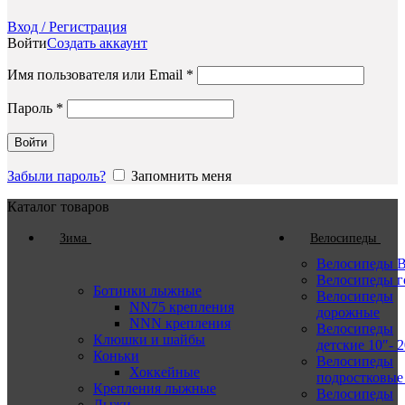
Вход / Регистрация
Войти
Создать аккаунт
Обязательно
Имя пользователя или Email
*
Обязательно
Пароль
*
Войти
Забыли пароль?
Запомнить меня
Каталог товаров
Зима
Велосипеды
Велосипеды
Велосипеды 
Ботинки лыжные
Велосипеды
NN75 крепления
дорожные
NNN крепления
Велосипеды
Клюшки и шайбы
детские 10″- 2
Коньки
Велосипеды
Хоккейные
подростковые
Крепления лыжные
Велосипеды
Лыжи