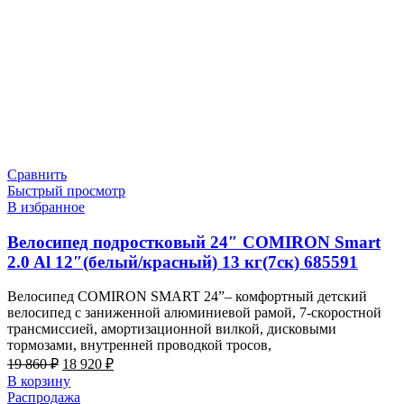
Сравнить
Быстрый просмотр
В избранное
Велосипед подростковый 24″ COMIRON Smart
2.0 Al 12″(белый/красный) 13 кг(7ск) 685591
Велосипед COMIRON SMART 24”– комфортный детский
велосипед с заниженной алюминиевой рамой, 7-скоростной
трансмиссией, амортизационной вилкой, дисковыми
тормозами, внутренней проводкой тросов,
Первоначальная
Текущая
19 860
₽
18 920
₽
цена
цена:
В корзину
составляла
18
Распродажа