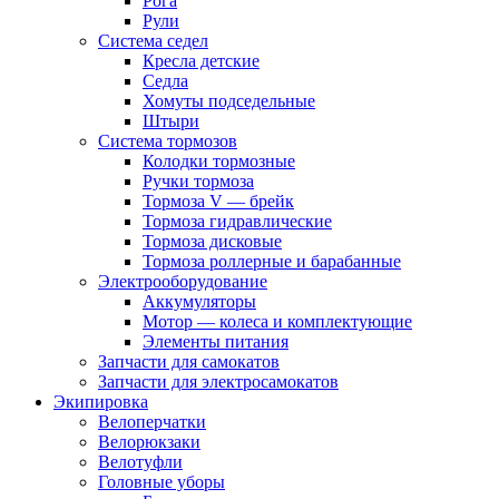
Рога
Рули
Система седел
Кресла детские
Седла
Хомуты подседельные
Штыри
Система тормозов
Колодки тормозные
Ручки тормоза
Тормоза V — брейк
Тормоза гидравлические
Тормоза дисковые
Тормоза роллерные и барабанные
Электрооборудование
Аккумуляторы
Мотор — колеса и комплектующие
Элементы питания
Запчасти для самокатов
Запчасти для электросамокатов
Экипировка
Велоперчатки
Велорюкзаки
Велотуфли
Головные уборы