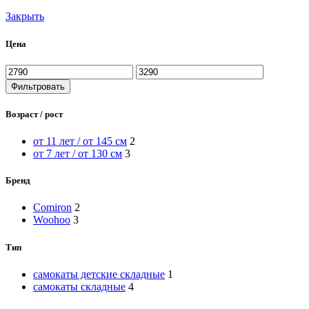
Закрыть
Цена
Минимальная
Максимальная
цена
цена
Фильтровать
Возраст / рост
от 11 лет / от 145 см
2
от 7 лет / от 130 см
3
Бренд
Comiron
2
Woohoo
3
Тип
самокаты детские складные
1
самокаты складные
4