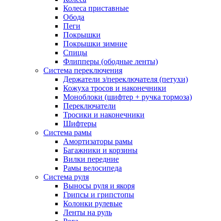
Колеса приставные
Обода
Пеги
Покрышки
Покрышки зимние
Спицы
Флипперы (ободные ленты)
Система переключения
Держатели з/переключателя (петухи)
Кожуха тросов и наконечники
Моноблоки (шифтер + ручка тормоза)
Переключатели
Тросики и наконечники
Шифтеры
Система рамы
Амортизаторы рамы
Багажники и корзины
Вилки передние
Рамы велосипеда
Система руля
Выносы руля и якоря
Грипсы и грипстопы
Колонки рулевые
Ленты на руль