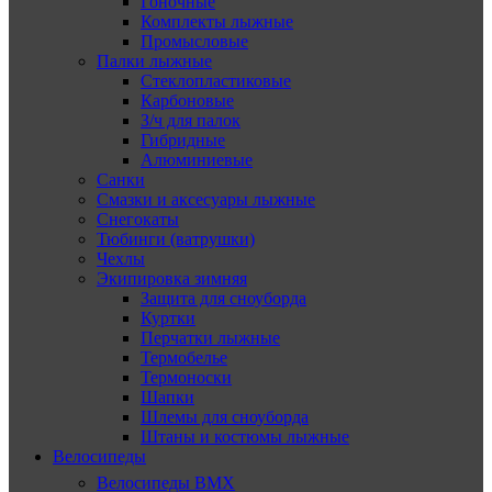
Гоночные
Комплекты лыжные
Промысловые
Палки лыжные
Стеклопластиковые
Карбоновые
З/ч для палок
Гибридные
Алюминиевые
Санки
Смазки и аксесуары лыжные
Снегокаты
Тюбинги (ватрушки)
Чехлы
Экипировка зимняя
Защита для сноуборда
Куртки
Перчатки лыжные
Термобелье
Термоноски
Шапки
Шлемы для сноуборда
Штаны и костюмы лыжные
Велосипеды
Велосипеды BMX