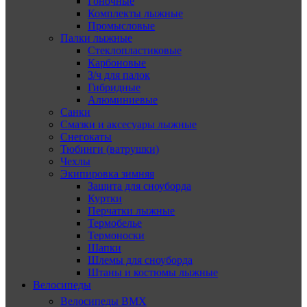
Гоночные
Комплекты лыжные
Промысловые
Палки лыжные
Стеклопластиковые
Карбоновые
З/ч для палок
Гибридные
Алюминиевые
Санки
Смазки и аксесуары лыжные
Снегокаты
Тюбинги (ватрушки)
Чехлы
Экипировка зимняя
Защита для сноуборда
Куртки
Перчатки лыжные
Термобелье
Термоноски
Шапки
Шлемы для сноуборда
Штаны и костюмы лыжные
Велосипеды
Велосипеды BMX