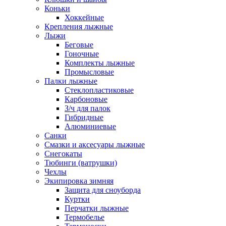
Коньки
Хоккейные
Крепления лыжные
Лыжи
Беговые
Гоночные
Комплекты лыжные
Промысловые
Палки лыжные
Стеклопластиковые
Карбоновые
З/ч для палок
Гибридные
Алюминиевые
Санки
Смазки и аксесуары лыжные
Снегокаты
Тюбинги (ватрушки)
Чехлы
Экипировка зимняя
Защита для сноуборда
Куртки
Перчатки лыжные
Термобелье