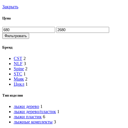
Закрыть
Цена
Минимальная
Максимальная
цена
цена
Фильтровать
Бренд
CST
2
NLF
3
Spine
2
STC
1
Маяк
2
Цикл
1
Тип изделия
лыжи дерево
1
лыжи дерево/пластик
1
лыжи пластик
6
лыжные комплекты
3