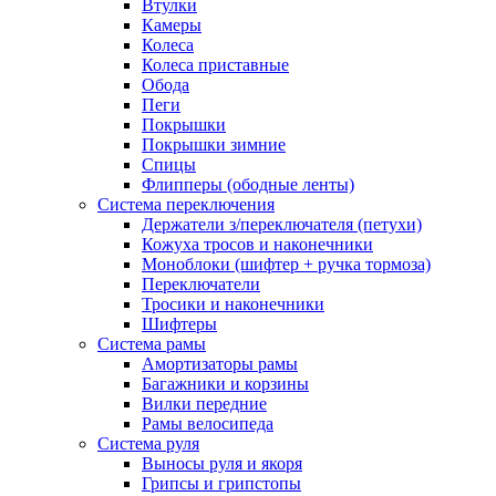
Втулки
Камеры
Колеса
Колеса приставные
Обода
Пеги
Покрышки
Покрышки зимние
Спицы
Флипперы (ободные ленты)
Система переключения
Держатели з/переключателя (петухи)
Кожуха тросов и наконечники
Моноблоки (шифтер + ручка тормоза)
Переключатели
Тросики и наконечники
Шифтеры
Система рамы
Амортизаторы рамы
Багажники и корзины
Вилки передние
Рамы велосипеда
Система руля
Выносы руля и якоря
Грипсы и грипстопы