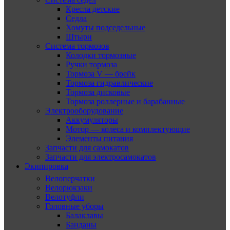
Кресла детские
Седла
Хомуты подседельные
Штыри
Система тормозов
Колодки тормозные
Ручки тормоза
Тормоза V — брейк
Тормоза гидравлические
Тормоза дисковые
Тормоза роллерные и барабанные
Электрооборудование
Аккумуляторы
Мотор — колеса и комплектующие
Элементы питания
Запчасти для самокатов
Запчасти для электросамокатов
Экипировка
Велоперчатки
Велорюкзаки
Велотуфли
Головные уборы
Балаклавы
Банданы