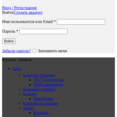
Вход / Регистрация
Войти
Создать аккаунт
Обязательно
Имя пользователя или Email
*
Обязательно
Пароль
*
Войти
Забыли пароль?
Запомнить меня
Каталог товаров
Зима
Ботинки лыжные
NN75 крепления
NNN крепления
Клюшки и шайбы
Коньки
Хоккейные
Крепления лыжные
Лыжи
Беговые