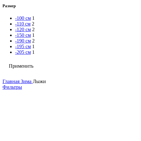
Размер
-100 см
1
-110 см
2
-120 см
2
-150 см
1
-190 см
2
-195 см
1
-205 см
1
Применить
Главная
Зима
Лыжи
Фильтры