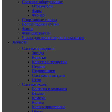
Световое оборудование
Отражатели
Фары
Фонари
Спортивные товары
Велосипедные сумки
Фляги
Флягодержатели
Чехлы для велосипедов и самокатов
Запчасти
Система вращения
Звезды
Каретки
Кассеты и трещетки
Педали
Подшипники
Системы и шатуны
Цепи
Система колес
Вентили и колпачки
Втулки
Камеры
Колеса
Колеса приставные
Обода