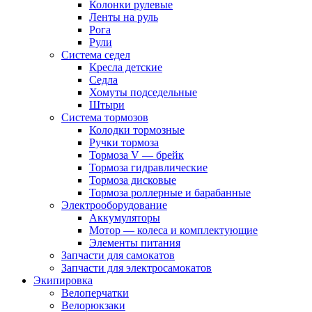
Колонки рулевые
Ленты на руль
Рога
Рули
Система седел
Кресла детские
Седла
Хомуты подседельные
Штыри
Система тормозов
Колодки тормозные
Ручки тормоза
Тормоза V — брейк
Тормоза гидравлические
Тормоза дисковые
Тормоза роллерные и барабанные
Электрооборудование
Аккумуляторы
Мотор — колеса и комплектующие
Элементы питания
Запчасти для самокатов
Запчасти для электросамокатов
Экипировка
Велоперчатки
Велорюкзаки