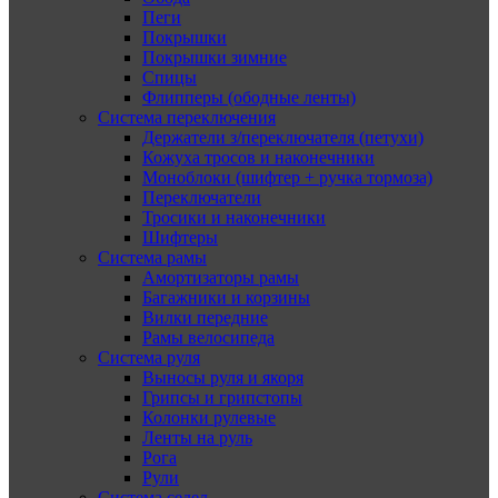
Пеги
Покрышки
Покрышки зимние
Спицы
Флипперы (ободные ленты)
Система переключения
Держатели з/переключателя (петухи)
Кожуха тросов и наконечники
Моноблоки (шифтер + ручка тормоза)
Переключатели
Тросики и наконечники
Шифтеры
Система рамы
Амортизаторы рамы
Багажники и корзины
Вилки передние
Рамы велосипеда
Система руля
Выносы руля и якоря
Грипсы и грипстопы
Колонки рулевые
Ленты на руль
Рога
Рули
Система седел