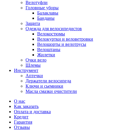
Велотуфли
Головные уборы
Балаклавы
Банданы
Защита
Одежда для велосипедистов
Велокостюмы
Велокуртки и веловетровки
Велошорты и велотрусы
Велоштаны
Жилетки
Очки вело
Шлемы
Инструмент
Аптечки
Держатели велосипеда
Ключи и сьемники
Масла смазки очистители
О нас
Как заказать
Оплата и доставка
Кредит
Гарантия
Отзывы