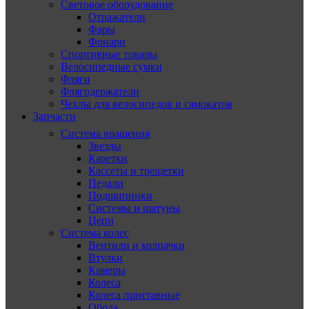
Световое оборудование
Отражатели
Фары
Фонари
Спортивные товары
Велосипедные сумки
Фляги
Флягодержатели
Чехлы для велосипедов и самокатов
Запчасти
Система вращения
Звезды
Каретки
Кассеты и трещетки
Педали
Подшипники
Системы и шатуны
Цепи
Система колес
Вентили и колпачки
Втулки
Камеры
Колеса
Колеса приставные
Обода