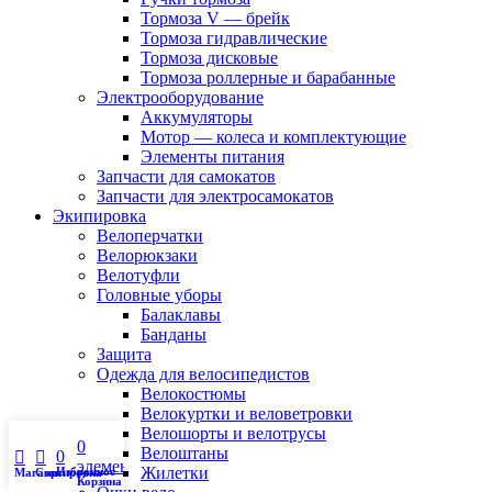
Тормоза V — брейк
Тормоза гидравлические
Тормоза дисковые
Тормоза роллерные и барабанные
Электрооборудование
Аккумуляторы
Мотор — колеса и комплектующие
Элементы питания
Запчасти для самокатов
Запчасти для электросамокатов
Экипировка
Велоперчатки
Велорюкзаки
Велотуфли
Головные уборы
Балаклавы
Банданы
Защита
Одежда для велосипедистов
Велокостюмы
Велокуртки и веловетровки
Велошорты и велотрусы
0
Мой аккаунт
Велоштаны
0
элемент
Жилетки
Избранное
Магазин
Сортировка
Корзина