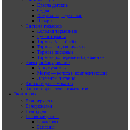
Кресла детские
Седла
Хомуты подседельные
Штыри
Система тормозов
Колодки тормозные
Ручки тормоза
Тормоза V — брейк
Тормоза гидравлические
Тормоза дисковые
Тормоза роллерные и барабанные
Электрооборудование
Аккумуляторы
Мотор — колеса и комплектующие
Элементы питания
Запчасти для самокатов
Запчасти для электросамокатов
Экипировка
Велоперчатки
Велорюкзаки
Велотуфли
Головные уборы
Балаклавы
Банданы