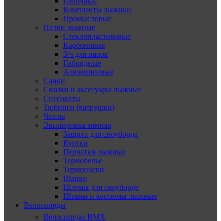
Гоночные
Комплекты лыжные
Промысловые
Палки лыжные
Стеклопластиковые
Карбоновые
З/ч для палок
Гибридные
Алюминиевые
Санки
Смазки и аксесуары лыжные
Снегокаты
Тюбинги (ватрушки)
Чехлы
Экипировка зимняя
Защита для сноуборда
Куртки
Перчатки лыжные
Термобелье
Термоноски
Шапки
Шлемы для сноуборда
Штаны и костюмы лыжные
Велосипеды
Велосипеды BMX