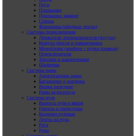
Пеги
Покрышки
Покрышки зимние
Спицы
Флипперы (ободные ленты)
Система переключения
Держатели з/переключателя (петухи)
Кожуха тросов и наконечники
Моноблоки (шифтер + ручка тормоза)
Переключатели
Тросики и наконечники
Шифтеры
Система рамы
Амортизаторы рамы
Багажники и корзины
Вилки передние
Рамы велосипеда
Система руля
Выносы руля и якоря
Грипсы и грипстопы
Колонки рулевые
Ленты на руль
Рога
Рули
Система седел