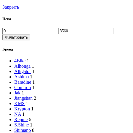
Закрыть
Цена
Минимальная
Максимальная
цена
цена
Фильтровать
Бренд
4Bike
1
Alhonga
1
Alligator
1
Ashima
1
Baradine
1
Comiron
1
Jak
1
Jiangshan
2
KMS
1
Krypton
1
NA
1
Repute
6
S.Shine
1
Shimano
8