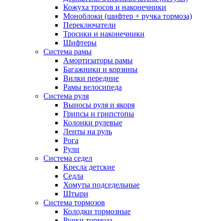
Кожуха тросов и наконечники
Моноблоки (шифтер + ручка тормоза)
Переключатели
Тросики и наконечники
Шифтеры
Система рамы
Амортизаторы рамы
Багажники и корзины
Вилки передние
Рамы велосипеда
Система руля
Выносы руля и якоря
Грипсы и грипстопы
Колонки рулевые
Ленты на руль
Рога
Рули
Система седел
Кресла детские
Седла
Хомуты подседельные
Штыри
Система тормозов
Колодки тормозные
Ручки тормоза