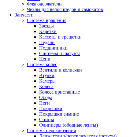
Флягодержатели
Чехлы для велосипедов и самокатов
Запчасти
Система вращения
Звезды
Каретки
Кассеты и трещетки
Педали
Подшипники
Системы и шатуны
Цепи
Система колес
Вентили и колпачки
Втулки
Камеры
Колеса
Колеса приставные
Обода
Пеги
Покрышки
Покрышки зимние
Спицы
Флипперы (ободные ленты)
Система переключения
Держатели з/переключателя (петухи)