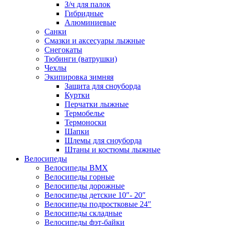
З/ч для палок
Гибридные
Алюминиевые
Санки
Смазки и аксесуары лыжные
Снегокаты
Тюбинги (ватрушки)
Чехлы
Экипировка зимняя
Защита для сноуборда
Куртки
Перчатки лыжные
Термобелье
Термоноски
Шапки
Шлемы для сноуборда
Штаны и костюмы лыжные
Велосипеды
Велосипеды BMX
Велосипеды горные
Велосипеды дорожные
Велосипеды детские 10″- 20″
Велосипеды подростковые 24″
Велосипеды складные
Велосипеды фэт-байки