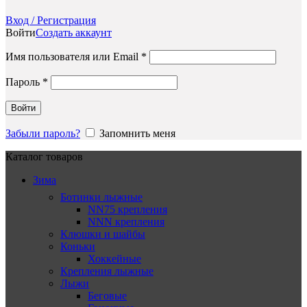
Вход / Регистрация
Войти
Создать аккаунт
Обязательно
Имя пользователя или Email
*
Обязательно
Пароль
*
Войти
Забыли пароль?
Запомнить меня
Каталог товаров
Зима
Ботинки лыжные
NN75 крепления
NNN крепления
Клюшки и шайбы
Коньки
Хоккейные
Крепления лыжные
Лыжи
Беговые