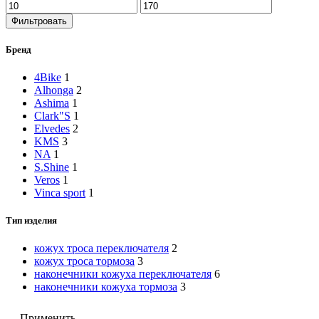
Минимальная
Максимальная
цена
цена
Фильтровать
Бренд
4Bike
1
Alhonga
2
Ashima
1
Clark"S
1
Elvedes
2
KMS
3
NA
1
S.Shine
1
Veros
1
Vinca sport
1
Тип изделия
кожух троса переключателя
2
кожух троса тормоза
3
наконечники кожуха переключателя
6
наконечники кожуха тормоза
3
Применить