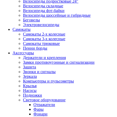
Велосипеды подростковые 24″
Велосипеды складные
Велосипеды фэт-байки
Велосипеды шоссейные и гибридные
Беговелы
Электровелосипеды
Самокаты
Самокаты 2-х колесные
Самокаты 3-х колесные
Самокаты трюковые
Пенни борды
Аксессуары
Держатели и крепления
Замки противоугонные и сигнализации
Защита
Звонки и сигналы
Зеркала
Компьютеры и пульсометры
Крылья
Насосы
Подножки
Световое оборудование
Отражатели
Фары
Фонари