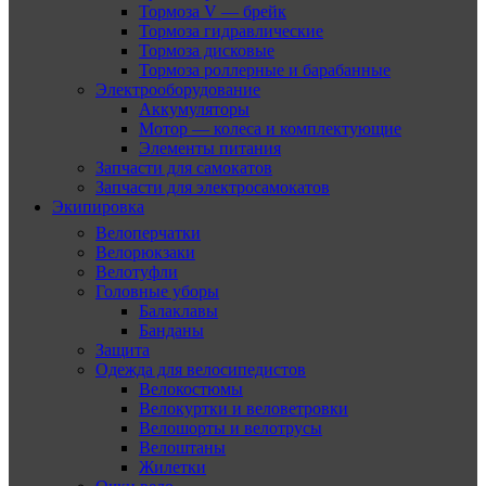
Тормоза V — брейк
Тормоза гидравлические
Тормоза дисковые
Тормоза роллерные и барабанные
Электрооборудование
Аккумуляторы
Мотор — колеса и комплектующие
Элементы питания
Запчасти для самокатов
Запчасти для электросамокатов
Экипировка
Велоперчатки
Велорюкзаки
Велотуфли
Головные уборы
Балаклавы
Банданы
Защита
Одежда для велосипедистов
Велокостюмы
Велокуртки и веловетровки
Велошорты и велотрусы
Велоштаны
Жилетки