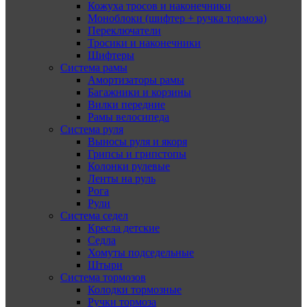
Кожуха тросов и наконечники
Моноблоки (шифтер + ручка тормоза)
Переключатели
Тросики и наконечники
Шифтеры
Система рамы
Амортизаторы рамы
Багажники и корзины
Вилки передние
Рамы велосипеда
Система руля
Выносы руля и якоря
Грипсы и грипстопы
Колонки рулевые
Ленты на руль
Рога
Рули
Система седел
Кресла детские
Седла
Хомуты подседельные
Штыри
Система тормозов
Колодки тормозные
Ручки тормоза