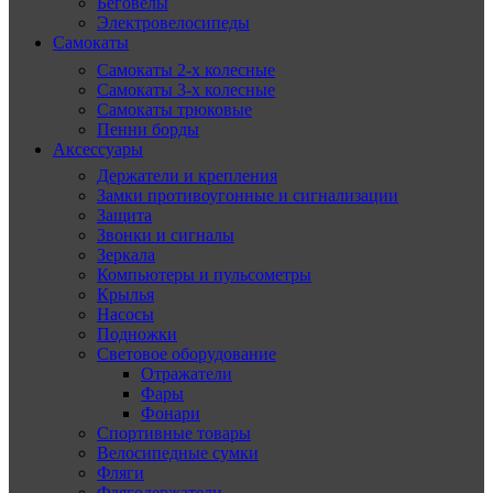
Беговелы
Электровелосипеды
Самокаты
Самокаты 2-х колесные
Самокаты 3-х колесные
Самокаты трюковые
Пенни борды
Аксессуары
Держатели и крепления
Замки противоугонные и сигнализации
Защита
Звонки и сигналы
Зеркала
Компьютеры и пульсометры
Крылья
Насосы
Подножки
Световое оборудование
Отражатели
Фары
Фонари
Спортивные товары
Велосипедные сумки
Фляги
Флягодержатели