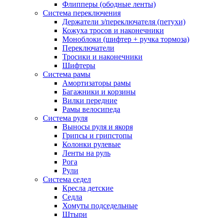
Флипперы (ободные ленты)
Система переключения
Держатели з/переключателя (петухи)
Кожуха тросов и наконечники
Моноблоки (шифтер + ручка тормоза)
Переключатели
Тросики и наконечники
Шифтеры
Система рамы
Амортизаторы рамы
Багажники и корзины
Вилки передние
Рамы велосипеда
Система руля
Выносы руля и якоря
Грипсы и грипстопы
Колонки рулевые
Ленты на руль
Рога
Рули
Система седел
Кресла детские
Седла
Хомуты подседельные
Штыри