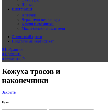
Очки вело
Шлемы
Инструмент
Аптечки
Держатели велосипеда
Ключи и сьемники
Масла смазки очистители
Сервисный центр
Подарочный сертификат
0
Избранное
0
Сравнить
0
элемент
0
₽
Кожуха тросов и
наконечники
Закрыть
Цена