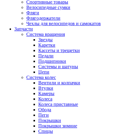
Спортивные товары
Велосипедные сумки
Фляги
Флягодержатели
Чехлы для велосипедов и самокатов
Запчасти
Система вращения
Звезды
Каретки
Кассеты и трещетки
Педали
Подшипники
Системы и шатуны
Цепи
Система колес
Вентили и колпачки
Втулки
Камеры
Колеса
Колеса приставные
Обода
Пеги
Покрышки
Покрышки зимние
Спицы