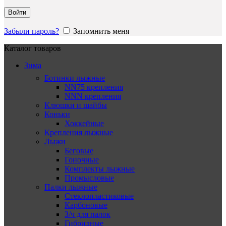
Войти
Забыли пароль?
Запомнить меня
Каталог товаров
Зима
Ботинки лыжные
NN75 крепления
NNN крепления
Клюшки и шайбы
Коньки
Хоккейные
Крепления лыжные
Лыжи
Беговые
Гоночные
Комплекты лыжные
Промысловые
Палки лыжные
Стеклопластиковые
Карбоновые
З/ч для палок
Гибридные