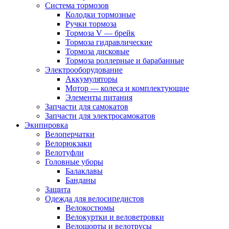
Система тормозов
Колодки тормозные
Ручки тормоза
Тормоза V — брейк
Тормоза гидравлические
Тормоза дисковые
Тормоза роллерные и барабанные
Электрооборудование
Аккумуляторы
Мотор — колеса и комплектующие
Элементы питания
Запчасти для самокатов
Запчасти для электросамокатов
Экипировка
Велоперчатки
Велорюкзаки
Велотуфли
Головные уборы
Балаклавы
Банданы
Защита
Одежда для велосипедистов
Велокостюмы
Велокуртки и веловетровки
Велошорты и велотрусы