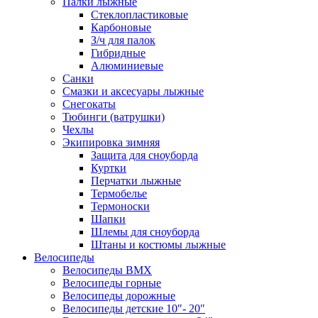
Палки лыжные
Стеклопластиковые
Карбоновые
З/ч для палок
Гибридные
Алюминиевые
Санки
Смазки и аксесуары лыжные
Снегокаты
Тюбинги (ватрушки)
Чехлы
Экипировка зимняя
Защита для сноуборда
Куртки
Перчатки лыжные
Термобелье
Термоноски
Шапки
Шлемы для сноуборда
Штаны и костюмы лыжные
Велосипеды
Велосипеды BMX
Велосипеды горные
Велосипеды дорожные
Велосипеды детские 10″- 20″