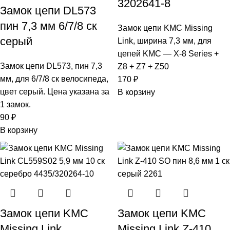
3202641-8
Замок цепи DL573
пин 7,3 мм 6/7/8 ск
Замок цепи KMC Missing
серый
Link, ширина 7,3 мм, для
цепей KMC — X-8 Series +
Замок цепи DL573, пин 7,3
Z8 + Z7 + Z50
мм, для 6/7/8 ск велосипеда,
170
₽
цвет серый. Цена указана за
В корзину
1 замок.
90
₽
В корзину
Замок цепи KMC
Замок цепи KMC
Missing Link
Missing Link Z-410