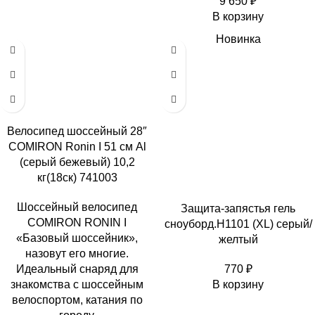
9 650
₽
В корзину
Новинка
Велосипед шоссейный 28″
COMIRON Ronin I 51 см Al
(серый бежевый) 10,2
кг(18ск) 741003
Шоссейный велосипед
Защита-запястья гель
COMIRON RONIN I
сноуборд.H1101 (XL) серый/
«Базовый шоссейник»,
желтый
назовут его многие.
770
₽
Идеальный снаряд для
В корзину
знакомства с шоссейным
велоспортом, катания по