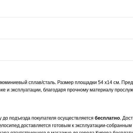
юминиевый сплав/сталь. Размер площадки 54 х14 см. Предн
овке и эксплуатации, благодаря прочному материалу просл
ву до подъезда покупателя осуществляется
бесплатно
. Дос
елосипед доставляется готовым к эксплуатации-собранным
овара отсутствующего в магазине до города Кирова бесплат