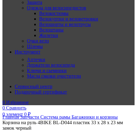
Защита
Одежда для велосипедистов
Велокостюмы
Велокуртки и веловетровки
Велошорты и велотрусы
Велоштаны
Жилетки
Очки вело
Шлемы
Инструмент
Аптечки
Держатели велосипеда
Ключи и сьемники
Масла смазки очистители
Сервисный центр
Подарочный сертификат
0
Избранное
0
Сравнить
0
элемент
0
₽
Главная
Запчасти
Система рамы
Багажники и корзины
Корзина на руль 4BIKE BL-D044 пластик 33 х 28 х 23 мм
замок черный