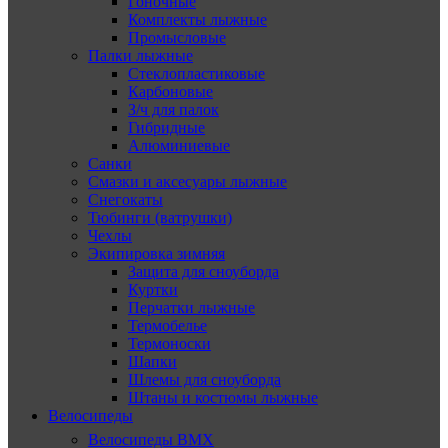
Гоночные
Комплекты лыжные
Промысловые
Палки лыжные
Стеклопластиковые
Карбоновые
З/ч для палок
Гибридные
Алюминиевые
Санки
Смазки и аксесуары лыжные
Снегокаты
Тюбинги (ватрушки)
Чехлы
Экипировка зимняя
Защита для сноуборда
Куртки
Перчатки лыжные
Термобелье
Термоноски
Шапки
Шлемы для сноуборда
Штаны и костюмы лыжные
Велосипеды
Велосипеды BMX