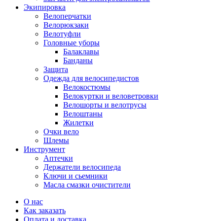
Экипировка
Велоперчатки
Велорюкзаки
Велотуфли
Головные уборы
Балаклавы
Банданы
Защита
Одежда для велосипедистов
Велокостюмы
Велокуртки и веловетровки
Велошорты и велотрусы
Велоштаны
Жилетки
Очки вело
Шлемы
Инструмент
Аптечки
Держатели велосипеда
Ключи и сьемники
Масла смазки очистители
О нас
Как заказать
Оплата и доставка