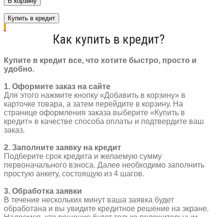
В корзину
Корзина
на
Купить в кредит
руль
4BIKE
Как купить в кредит?
BL-
D044
пластик
Купите в кредит все, что хотите быстро, просто и
33
удобно.
х
28
1. Оформите заказ на сайте
х
Для этого нажмите кнопку «Добавить в корзину» в
23
карточке товара, а затем перейдите в корзину. На
мм
странице оформления заказа выберите «Купить в
замок
кредит» в качестве способа оплаты и подтвердите ваш
черный
заказ.
2. Заполните заявку на кредит
Подберите срок кредита и желаемую сумму
первоначального взноса. Далее необходимо заполнить
простую анкету, состоящую из 4 шагов.
3. Обработка заявки
В течение нескольких минут ваша заявка будет
обработана и вы увидите кредитное решение на экране.