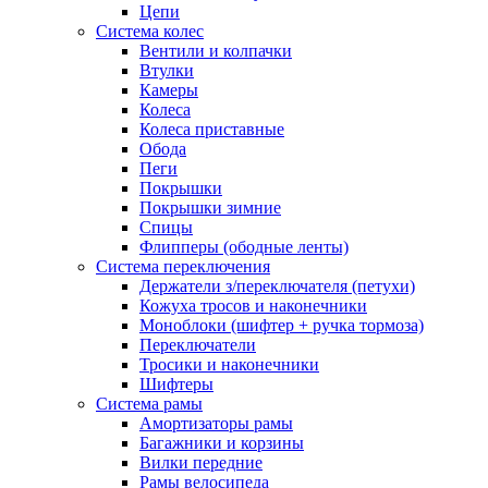
Цепи
Система колес
Вентили и колпачки
Втулки
Камеры
Колеса
Колеса приставные
Обода
Пеги
Покрышки
Покрышки зимние
Спицы
Флипперы (ободные ленты)
Система переключения
Держатели з/переключателя (петухи)
Кожуха тросов и наконечники
Моноблоки (шифтер + ручка тормоза)
Переключатели
Тросики и наконечники
Шифтеры
Система рамы
Амортизаторы рамы
Багажники и корзины
Вилки передние
Рамы велосипеда