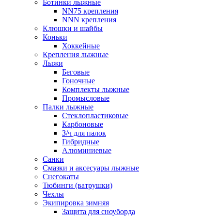
Ботинки лыжные
NN75 крепления
NNN крепления
Клюшки и шайбы
Коньки
Хоккейные
Крепления лыжные
Лыжи
Беговые
Гоночные
Комплекты лыжные
Промысловые
Палки лыжные
Стеклопластиковые
Карбоновые
З/ч для палок
Гибридные
Алюминиевые
Санки
Смазки и аксесуары лыжные
Снегокаты
Тюбинги (ватрушки)
Чехлы
Экипировка зимняя
Защита для сноуборда