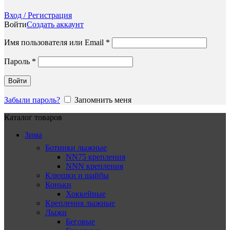
Вход / Регистрация
Войти
Создать аккаунт
Обязательно
Имя пользователя или Email
*
Обязательно
Пароль
*
Войти
Забыли пароль?
Запомнить меня
Каталог товаров
Зима
Ботинки лыжные
NN75 крепления
NNN крепления
Клюшки и шайбы
Коньки
Хоккейные
Крепления лыжные
Лыжи
Беговые