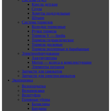
Кресла детские
Седла
Хомуты подседельные
Штыри
Система тормозов
Колодки тормозные
Ручки тормоза
Тормоза V — брейк
Тормоза гидравлические
Тормоза дисковые
Тормоза роллерные и барабанные
Электрооборудование
Аккумуляторы
Мотор — колеса и комплектующие
Элементы питания
Запчасти для самокатов
Запчасти для электросамокатов
Экипировка
Велоперчатки
Велорюкзаки
Велотуфли
Головные уборы
Балаклавы
Банданы