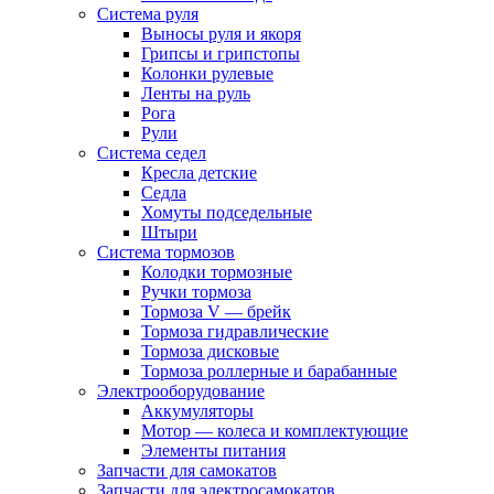
Система руля
Выносы руля и якоря
Грипсы и грипстопы
Колонки рулевые
Ленты на руль
Рога
Рули
Система седел
Кресла детские
Седла
Хомуты подседельные
Штыри
Система тормозов
Колодки тормозные
Ручки тормоза
Тормоза V — брейк
Тормоза гидравлические
Тормоза дисковые
Тормоза роллерные и барабанные
Электрооборудование
Аккумуляторы
Мотор — колеса и комплектующие
Элементы питания
Запчасти для самокатов
Запчасти для электросамокатов