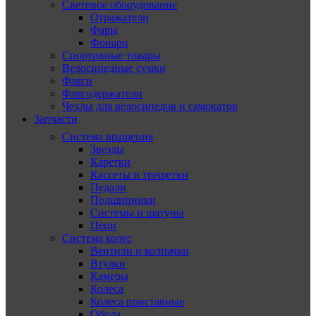
Световое оборудование
Отражатели
Фары
Фонари
Спортивные товары
Велосипедные сумки
Фляги
Флягодержатели
Чехлы для велосипедов и самокатов
Запчасти
Система вращения
Звезды
Каретки
Кассеты и трещетки
Педали
Подшипники
Системы и шатуны
Цепи
Система колес
Вентили и колпачки
Втулки
Камеры
Колеса
Колеса приставные
Обода