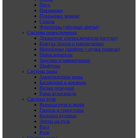
Пеги
Покрышки
Покрышки зимние
Спицы
Флипперы (ободные ленты)
Система переключения
Держатели з/переключателя (петухи)
Кожуха тросов и наконечники
Моноблоки (шифтер + ручка тормоза)
Переключатели
Тросики и наконечники
Шифтеры
Система рамы
Амортизаторы рамы
Багажники и корзины
Вилки передние
Рамы велосипеда
Система руля
Выносы руля и якоря
Грипсы и грипстопы
Колонки рулевые
Ленты на руль
Рога
Рули
Система седел