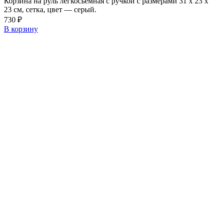
Корзина на руль легкосьемная с ручкой с размерами 31 х 23 х
23 см, сетка, цвет — серый.
730
₽
В корзину