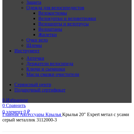
Защита
Одежда для велосипедистов
Велокостюмы
Велокуртки и веловетровки
Велошорты и велотрусы
Велоштаны
Жилетки
Очки вело
Шлемы
Инструмент
Аптечки
Держатели велосипеда
Ключи и сьемники
Масла смазки очистители
Сервисный центр
Подарочный сертификат
0
Избранное
0
Сравнить
0
элемент
0
₽
Главная
Аксессуары
Крылья
Крылья 20″ Expert метал с усами
серый металлик 3112000-3