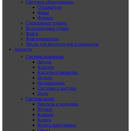
Световое оборудование
Отражатели
Фары
Фонари
Спортивные товары
Велосипедные сумки
Фляги
Флягодержатели
Чехлы для велосипедов и самокатов
Запчасти
Система вращения
Звезды
Каретки
Кассеты и трещетки
Педали
Подшипники
Системы и шатуны
Цепи
Система колес
Вентили и колпачки
Втулки
Камеры
Колеса
Колеса приставные
Обода