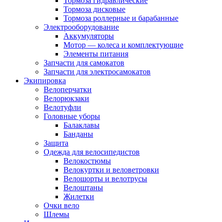
Тормоза гидравлические
Тормоза дисковые
Тормоза роллерные и барабанные
Электрооборудование
Аккумуляторы
Мотор — колеса и комплектующие
Элементы питания
Запчасти для самокатов
Запчасти для электросамокатов
Экипировка
Велоперчатки
Велорюкзаки
Велотуфли
Головные уборы
Балаклавы
Банданы
Защита
Одежда для велосипедистов
Велокостюмы
Велокуртки и веловетровки
Велошорты и велотрусы
Велоштаны
Жилетки
Очки вело
Шлемы