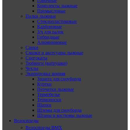
Гоночные
Комплекты лыжные
Промысловые
Палки лыжные
Стеклопластиковые
Карбоновые
З/ч для палок
Гибридные
Алюминиевые
Санки
Смазки и аксесуары лыжные
Снегокаты
Тюбинги (ватрушки)
Чехлы
Экипировка зимняя
Защита для сноуборда
Куртки
Перчатки лыжные
Термобелье
Термоноски
Шапки
Шлемы для сноуборда
Штаны и костюмы лыжные
Велосипеды
Велосипеды BMX