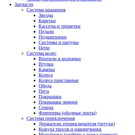
Запчасти
Система вращения
Звезды
Каретки
Кассеты и трещетки
Педали
Подшипники
Системы и шатуны
Цепи
Система колес
Вентили и колпачки
Втулки
Камеры
Колеса
Колеса приставные
Обода
Пеги
Покрышки
Покрышки зимние
Спицы
Флипперы (ободные ленты)
Система переключения
Держатели з/переключателя (петухи)
Кожуха тросов и наконечники
Моноблоки (шифтер + ручка тормоза)