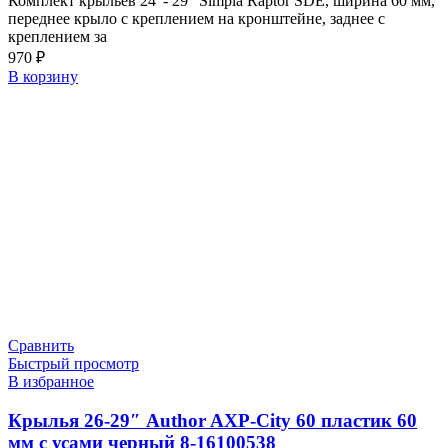
Комплект крыльев 24″- 29″ Simpla Raptor SDE, ширина 60 мм,
переднее крыло с креплением на кронштейне, заднее с
креплением за
970
₽
В корзину
Сравнить
Быстрый просмотр
В избранное
Крылья 26-29″ Author AXP-City 60 пластик 60
мм с усами черный 8-16100538