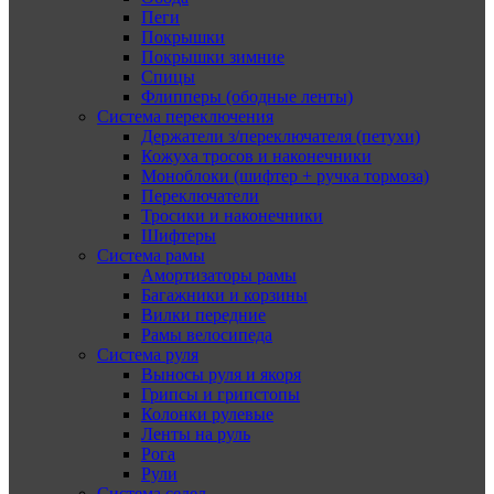
Пеги
Покрышки
Покрышки зимние
Спицы
Флипперы (ободные ленты)
Система переключения
Держатели з/переключателя (петухи)
Кожуха тросов и наконечники
Моноблоки (шифтер + ручка тормоза)
Переключатели
Тросики и наконечники
Шифтеры
Система рамы
Амортизаторы рамы
Багажники и корзины
Вилки передние
Рамы велосипеда
Система руля
Выносы руля и якоря
Грипсы и грипстопы
Колонки рулевые
Ленты на руль
Рога
Рули
Система седел