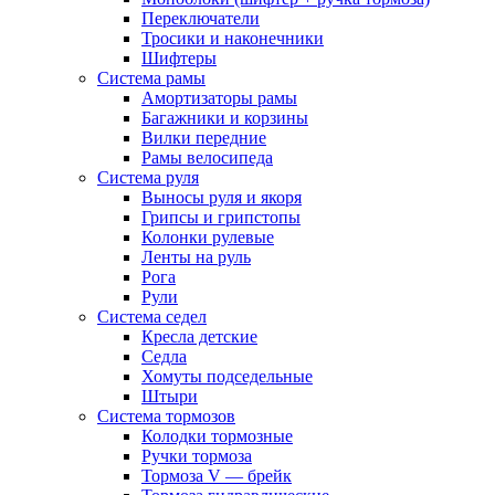
Переключатели
Тросики и наконечники
Шифтеры
Система рамы
Амортизаторы рамы
Багажники и корзины
Вилки передние
Рамы велосипеда
Система руля
Выносы руля и якоря
Грипсы и грипстопы
Колонки рулевые
Ленты на руль
Рога
Рули
Система седел
Кресла детские
Седла
Хомуты подседельные
Штыри
Система тормозов
Колодки тормозные
Ручки тормоза
Тормоза V — брейк