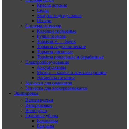
Кресла детские
Седла
Хомуты подседельные
Штыри
Система тормозов
Колодки тормозные
Ручки тормоза
Тормоза V — брейк
Тормоза гидравлические
Тормоза дисковые
Тормоза роллерные и барабанные
Электрооборудование
Аккумуляторы
Мотор — колеса и комплектующие
Элементы питания
Запчасти для самокатов
Запчасти для электросамокатов
Экипировка
Велоперчатки
Велорюкзаки
Велотуфли
Головные уборы
Балаклавы
Банданы