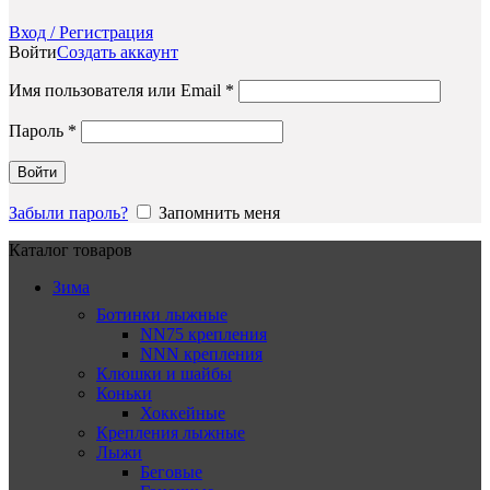
Вход / Регистрация
Войти
Создать аккаунт
Обязательно
Имя пользователя или Email
*
Обязательно
Пароль
*
Войти
Забыли пароль?
Запомнить меня
Каталог товаров
Зима
Ботинки лыжные
NN75 крепления
NNN крепления
Клюшки и шайбы
Коньки
Хоккейные
Крепления лыжные
Лыжи
Беговые