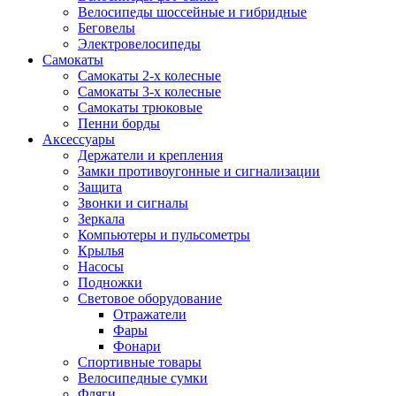
Велосипеды шоссейные и гибридные
Беговелы
Электровелосипеды
Самокаты
Самокаты 2-х колесные
Самокаты 3-х колесные
Самокаты трюковые
Пенни борды
Аксессуары
Держатели и крепления
Замки противоугонные и сигнализации
Защита
Звонки и сигналы
Зеркала
Компьютеры и пульсометры
Крылья
Насосы
Подножки
Световое оборудование
Отражатели
Фары
Фонари
Спортивные товары
Велосипедные сумки
Фляги