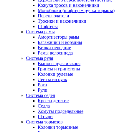
Кожуха тросов и наконечники
Моноблоки (шифтер + ручка тормоза)
Переключатели
Тросики и наконечники
Шифтеры
Система рамы
Амортизаторы рамы
Багажники и корзины
Вилки передние
Рамы велосипеда
Система руля
Выносы руля и якоря
Грипсы и грипстопы
Колонки рулевые
Ленты на руль
Рога
Рули
Система седел
Кресла детские
Седла
Хомуты подседельные
Штыри
Система тормозов
Колодки тормозные