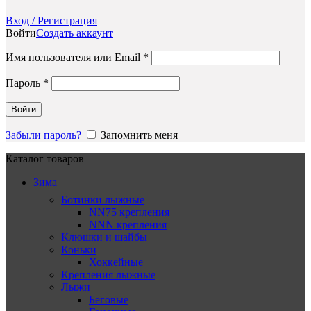
Вход / Регистрация
Войти
Создать аккаунт
Обязательно
Имя пользователя или Email
*
Обязательно
Пароль
*
Войти
Забыли пароль?
Запомнить меня
Каталог товаров
Зима
Ботинки лыжные
NN75 крепления
NNN крепления
Клюшки и шайбы
Коньки
Хоккейные
Крепления лыжные
Лыжи
Беговые