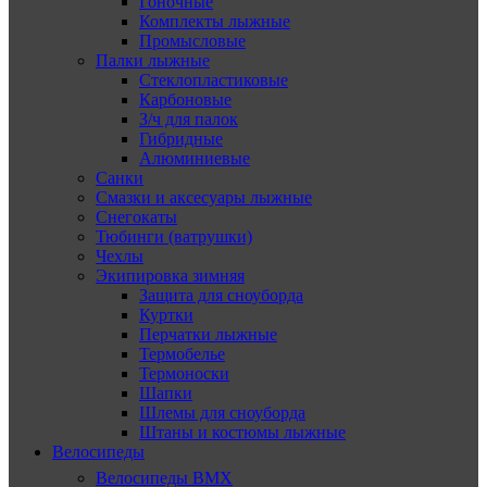
Гоночные
Комплекты лыжные
Промысловые
Палки лыжные
Стеклопластиковые
Карбоновые
З/ч для палок
Гибридные
Алюминиевые
Санки
Смазки и аксесуары лыжные
Снегокаты
Тюбинги (ватрушки)
Чехлы
Экипировка зимняя
Защита для сноуборда
Куртки
Перчатки лыжные
Термобелье
Термоноски
Шапки
Шлемы для сноуборда
Штаны и костюмы лыжные
Велосипеды
Велосипеды BMX