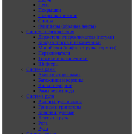
Пеги
Покрышки
Покрышки зимние
Спицы
Флипперы (ободные ленты)
Система переключения
Держатели з/переключателя (петухи)
Кожуха тросов и наконечники
Моноблоки (шифтер + ручка тормоза)
Переключатели
Тросики и наконечники
Шифтеры
Система рамы
Амортизаторы рамы
Багажники и корзины
Вилки передние
Рамы велосипеда
Система руля
Выносы руля и якоря
Грипсы и грипстопы
Колонки рулевые
Ленты на руль
Рога
Рули
Система седел