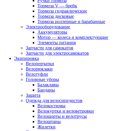
Ручки тормоза
Тормоза V — брейк
Тормоза гидравлические
Тормоза дисковые
Тормоза роллерные и барабанные
Электрооборудование
Аккумуляторы
Мотор — колеса и комплектующие
Элементы питания
Запчасти для самокатов
Запчасти для электросамокатов
Экипировка
Велоперчатки
Велорюкзаки
Велотуфли
Головные уборы
Балаклавы
Банданы
Защита
Одежда для велосипедистов
Велокостюмы
Велокуртки и веловетровки
Велошорты и велотрусы
Велоштаны
Жилетки