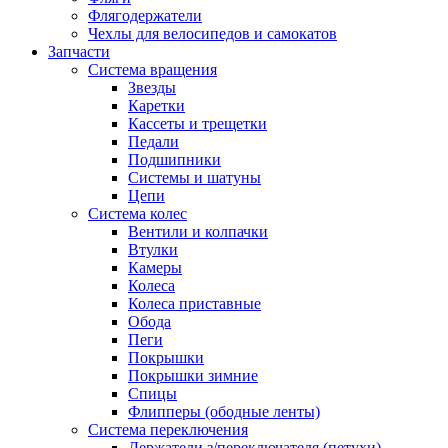
Флягодержатели
Чехлы для велосипедов и самокатов
Запчасти
Система вращения
Звезды
Каретки
Кассеты и трещетки
Педали
Подшипники
Системы и шатуны
Цепи
Система колес
Вентили и колпачки
Втулки
Камеры
Колеса
Колеса приставные
Обода
Пеги
Покрышки
Покрышки зимние
Спицы
Флипперы (ободные ленты)
Система переключения
Держатели з/переключателя (петухи)