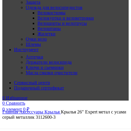
Защита
Одежда для велосипедистов
Велокостюмы
Велокуртки и веловетровки
Велошорты и велотрусы
Велоштаны
Жилетки
Очки вело
Шлемы
Инструмент
Аптечки
Держатели велосипеда
Ключи и сьемники
Масла смазки очистители
Сервисный центр
Подарочный сертификат
0
Избранное
0
Сравнить
0
элемент
0
₽
Главная
Аксессуары
Крылья
Крылья 26″ Expert метал с усами
серый металлик 3112600-3