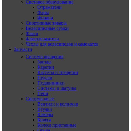
Световое оборудование
Отражатели
Фары
Фонари
Спортивные товары
Велосипедные сумки
Фляги
Флягодержатели
Чехлы для велосипедов и самокатов
Запчасти
Система вращения
Звезды
Каретки
Кассеты и трещетки
Педали
Подшипники
Системы и шатуны
Цепи
Система колес
Вентили и колпачки
Втулки
Камеры
Колеса
Колеса приставные
Обода