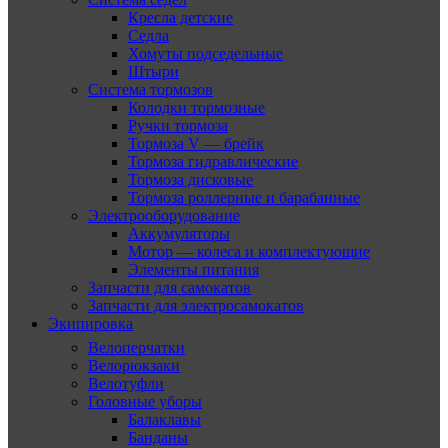
Кресла детские
Седла
Хомуты подседельные
Штыри
Система тормозов
Колодки тормозные
Ручки тормоза
Тормоза V — брейк
Тормоза гидравлические
Тормоза дисковые
Тормоза роллерные и барабанные
Электрооборудование
Аккумуляторы
Мотор — колеса и комплектующие
Элементы питания
Запчасти для самокатов
Запчасти для электросамокатов
Экипировка
Велоперчатки
Велорюкзаки
Велотуфли
Головные уборы
Балаклавы
Банданы