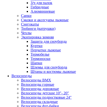
З/ч для палок
Гибридные
Алюминиевые
Санки
Смазки и аксесуары лыжные
Снегокаты
Тюбинги (ватрушки)
Чехлы
Экипировка зимняя
Защита для сноуборда
Куртки
Перчатки лыжные
Термобелье
Термоноски
Шапки
Шлемы для сноуборда
Штаны и костюмы лыжные
Велосипеды
Велосипеды BMX
Велосипеды горные
Велосипеды дорожные
Велосипеды детские 10″- 20″
Велосипеды подростковые 24″
Велосипеды складные
Велосипеды фэт-байки