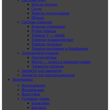
Кресла детские
Седла
Хомуты подседельные
Штыри
Система тормозов
Колодки тормозные
Ручки тормоза
Тормоза V — брейк
Тормоза гидравлические
Тормоза дисковые
Тормоза роллерные и барабанные
Электрооборудование
Аккумуляторы
Мотор — колеса и комплектующие
Элементы питания
Запчасти для самокатов
Запчасти для электросамокатов
Экипировка
Велоперчатки
Велорюкзаки
Велотуфли
Головные уборы
Балаклавы
Банданы