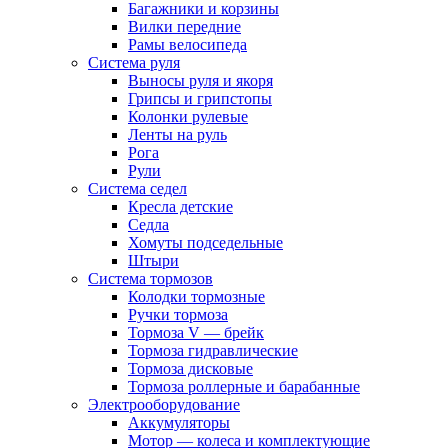
Багажники и корзины
Вилки передние
Рамы велосипеда
Система руля
Выносы руля и якоря
Грипсы и грипстопы
Колонки рулевые
Ленты на руль
Рога
Рули
Система седел
Кресла детские
Седла
Хомуты подседельные
Штыри
Система тормозов
Колодки тормозные
Ручки тормоза
Тормоза V — брейк
Тормоза гидравлические
Тормоза дисковые
Тормоза роллерные и барабанные
Электрооборудование
Аккумуляторы
Мотор — колеса и комплектующие