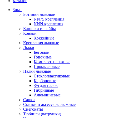
Каталог
Зима
Ботинки лыжные
NN75 крепления
NNN крепления
Клюшки и шайбы
Коньки
Хоккейные
Крепления лыжные
Лыжи
Беговые
Гоночные
Комплекты лыжные
Промысловые
Палки лыжные
Стеклопластиковые
Карбоновые
З/ч для палок
Гибридные
Алюминиевые
Санки
Смазки и аксесуары лыжные
Снегокаты
Тюбинги (ватрушки)