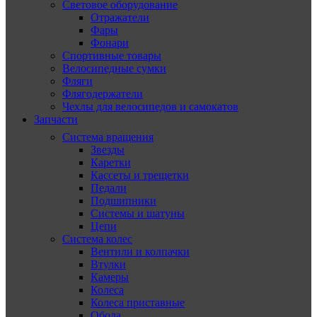
Световое оборудование
Отражатели
Фары
Фонари
Спортивные товары
Велосипедные сумки
Фляги
Флягодержатели
Чехлы для велосипедов и самокатов
Запчасти
Система вращения
Звезды
Каретки
Кассеты и трещетки
Педали
Подшипники
Системы и шатуны
Цепи
Система колес
Вентили и колпачки
Втулки
Камеры
Колеса
Колеса приставные
Обода