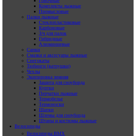
Гоночные
Комплекты лыжные
Промысловые
Палки лыжные
Стеклопластиковые
Карбоновые
З/ч для палок
Гибридные
Алюминиевые
Санки
Смазки и аксесуары лыжные
Снегокаты
Тюбинги (ватрушки)
Чехлы
Экипировка зимняя
Защита для сноуборда
Куртки
Перчатки лыжные
Термобелье
Термоноски
Шапки
Шлемы для сноуборда
Штаны и костюмы лыжные
Велосипеды
Велосипеды BMX