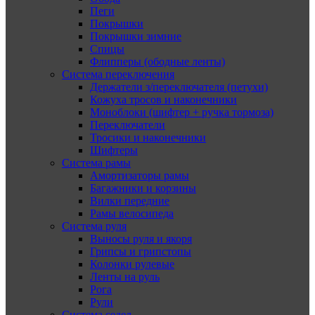
Пеги
Покрышки
Покрышки зимние
Спицы
Флипперы (ободные ленты)
Система переключения
Держатели з/переключателя (петухи)
Кожуха тросов и наконечники
Моноблоки (шифтер + ручка тормоза)
Переключатели
Тросики и наконечники
Шифтеры
Система рамы
Амортизаторы рамы
Багажники и корзины
Вилки передние
Рамы велосипеда
Система руля
Выносы руля и якоря
Грипсы и грипстопы
Колонки рулевые
Ленты на руль
Рога
Рули
Система седел