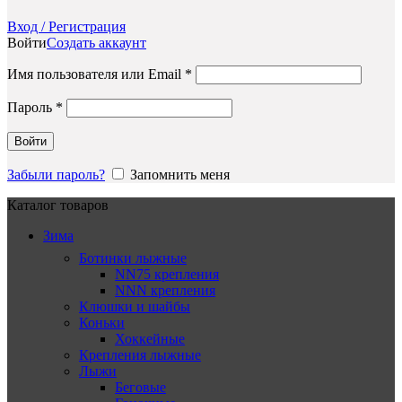
Вход / Регистрация
Войти
Создать аккаунт
Обязательно
Имя пользователя или Email
*
Обязательно
Пароль
*
Войти
Забыли пароль?
Запомнить меня
Каталог товаров
Зима
Ботинки лыжные
NN75 крепления
NNN крепления
Клюшки и шайбы
Коньки
Хоккейные
Крепления лыжные
Лыжи
Беговые