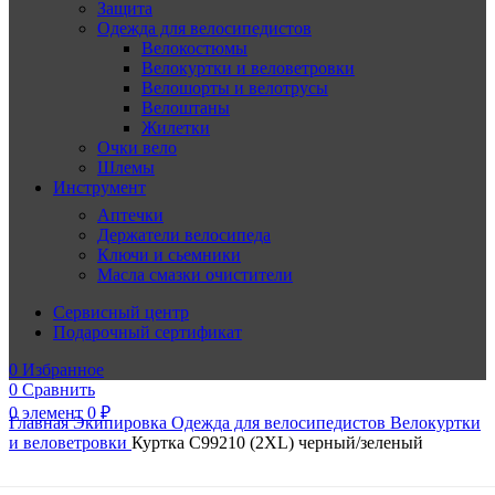
Защита
Одежда для велосипедистов
Велокостюмы
Велокуртки и веловетровки
Велошорты и велотрусы
Велоштаны
Жилетки
Очки вело
Шлемы
Инструмент
Аптечки
Держатели велосипеда
Ключи и сьемники
Масла смазки очистители
Сервисный центр
Подарочный сертификат
0
Избранное
0
Сравнить
0
элемент
0
₽
Главная
Экипировка
Одежда для велосипедистов
Велокуртки
и веловетровки
Куртка С99210 (2XL) черный/зеленый