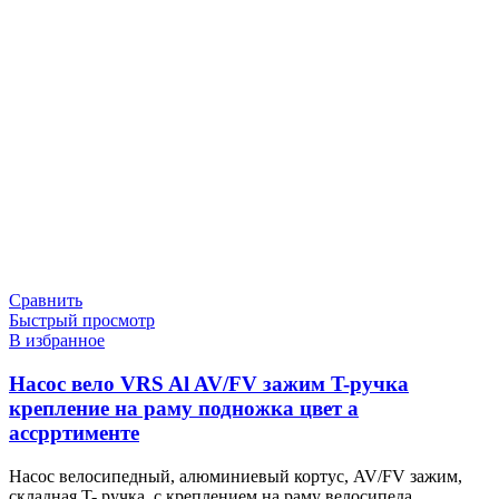
Сравнить
Быстрый просмотр
В избранное
Насос вело VRS Al AV/FV зажим T-ручка
крепление на раму подножка цвет а
ассрртименте
Насос велосипедный, алюминиевый кортус, AV/FV зажим,
складная T- ручка, с креплением на раму велосипеда,