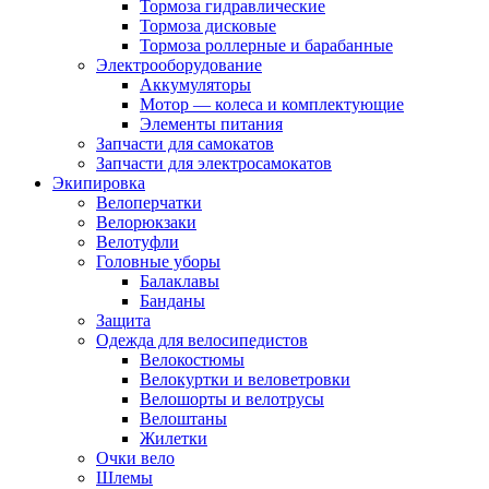
Тормоза гидравлические
Тормоза дисковые
Тормоза роллерные и барабанные
Электрооборудование
Аккумуляторы
Мотор — колеса и комплектующие
Элементы питания
Запчасти для самокатов
Запчасти для электросамокатов
Экипировка
Велоперчатки
Велорюкзаки
Велотуфли
Головные уборы
Балаклавы
Банданы
Защита
Одежда для велосипедистов
Велокостюмы
Велокуртки и веловетровки
Велошорты и велотрусы
Велоштаны
Жилетки
Очки вело
Шлемы