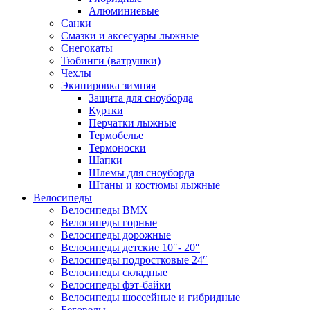
Алюминиевые
Санки
Смазки и аксесуары лыжные
Снегокаты
Тюбинги (ватрушки)
Чехлы
Экипировка зимняя
Защита для сноуборда
Куртки
Перчатки лыжные
Термобелье
Термоноски
Шапки
Шлемы для сноуборда
Штаны и костюмы лыжные
Велосипеды
Велосипеды BMX
Велосипеды горные
Велосипеды дорожные
Велосипеды детские 10″- 20″
Велосипеды подростковые 24″
Велосипеды складные
Велосипеды фэт-байки
Велосипеды шоссейные и гибридные
Беговелы