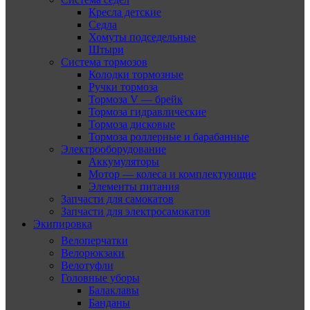
Кресла детские
Седла
Хомуты подседельные
Штыри
Система тормозов
Колодки тормозные
Ручки тормоза
Тормоза V — брейк
Тормоза гидравлические
Тормоза дисковые
Тормоза роллерные и барабанные
Электрооборудование
Аккумуляторы
Мотор — колеса и комплектующие
Элементы питания
Запчасти для самокатов
Запчасти для электросамокатов
Экипировка
Велоперчатки
Велорюкзаки
Велотуфли
Головные уборы
Балаклавы
Банданы