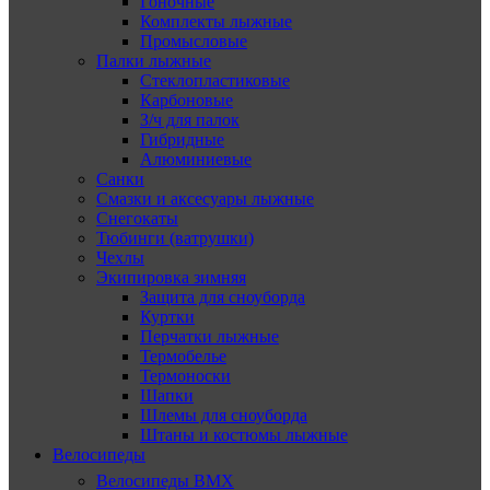
Гоночные
Комплекты лыжные
Промысловые
Палки лыжные
Стеклопластиковые
Карбоновые
З/ч для палок
Гибридные
Алюминиевые
Санки
Смазки и аксесуары лыжные
Снегокаты
Тюбинги (ватрушки)
Чехлы
Экипировка зимняя
Защита для сноуборда
Куртки
Перчатки лыжные
Термобелье
Термоноски
Шапки
Шлемы для сноуборда
Штаны и костюмы лыжные
Велосипеды
Велосипеды BMX