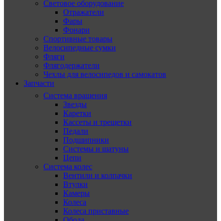
Световое оборудование
Отражатели
Фары
Фонари
Спортивные товары
Велосипедные сумки
Фляги
Флягодержатели
Чехлы для велосипедов и самокатов
Запчасти
Система вращения
Звезды
Каретки
Кассеты и трещетки
Педали
Подшипники
Системы и шатуны
Цепи
Система колес
Вентили и колпачки
Втулки
Камеры
Колеса
Колеса приставные
Обода