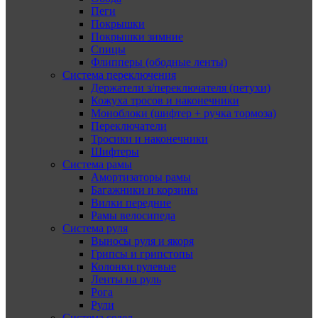
Пеги
Покрышки
Покрышки зимние
Спицы
Флипперы (ободные ленты)
Система переключения
Держатели з/переключателя (петухи)
Кожуха тросов и наконечники
Моноблоки (шифтер + ручка тормоза)
Переключатели
Тросики и наконечники
Шифтеры
Система рамы
Амортизаторы рамы
Багажники и корзины
Вилки передние
Рамы велосипеда
Система руля
Выносы руля и якоря
Грипсы и грипстопы
Колонки рулевые
Ленты на руль
Рога
Рули
Система седел