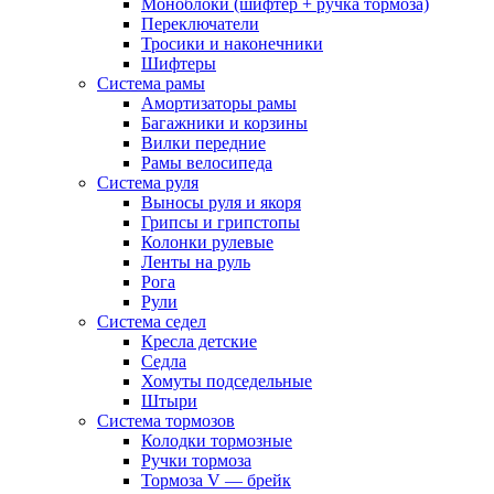
Моноблоки (шифтер + ручка тормоза)
Переключатели
Тросики и наконечники
Шифтеры
Система рамы
Амортизаторы рамы
Багажники и корзины
Вилки передние
Рамы велосипеда
Система руля
Выносы руля и якоря
Грипсы и грипстопы
Колонки рулевые
Ленты на руль
Рога
Рули
Система седел
Кресла детские
Седла
Хомуты подседельные
Штыри
Система тормозов
Колодки тормозные
Ручки тормоза
Тормоза V — брейк