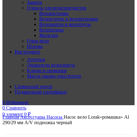
Защита
Одежда для велосипедистов
Велокостюмы
Велокуртки и веловетровки
Велошорты и велотрусы
Велоштаны
Жилетки
Очки вело
Шлемы
Инструмент
Аптечки
Держатели велосипеда
Ключи и сьемники
Масла смазки очистители
Сервисный центр
Подарочный сертификат
0
Избранное
0
Сравнить
0
элемент
0
₽
Главная
Аксессуары
Насосы
Насос вело Lorak»ромашка» Al
290/29 мм A/V подножка черный