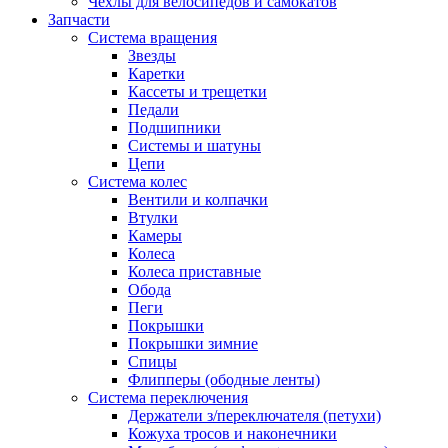
Чехлы для велосипедов и самокатов
Запчасти
Система вращения
Звезды
Каретки
Кассеты и трещетки
Педали
Подшипники
Системы и шатуны
Цепи
Система колес
Вентили и колпачки
Втулки
Камеры
Колеса
Колеса приставные
Обода
Пеги
Покрышки
Покрышки зимние
Спицы
Флипперы (ободные ленты)
Система переключения
Держатели з/переключателя (петухи)
Кожуха тросов и наконечники