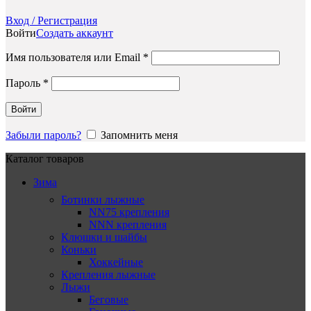
Вход / Регистрация
Войти
Создать аккаунт
Обязательно
Имя пользователя или Email
*
Обязательно
Пароль
*
Войти
Забыли пароль?
Запомнить меня
Каталог товаров
Зима
Ботинки лыжные
NN75 крепления
NNN крепления
Клюшки и шайбы
Коньки
Хоккейные
Крепления лыжные
Лыжи
Беговые