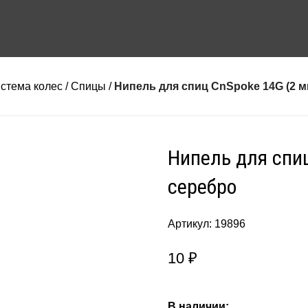
стема колес
Спицы
Нипель для спиц CnSpoke 14G (2 м
Нипель для спи
серебро
Артикул:
19896
10
₽
В наличии: