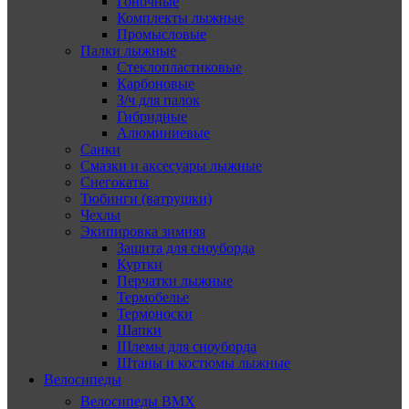
Гоночные
Комплекты лыжные
Промысловые
Палки лыжные
Стеклопластиковые
Карбоновые
З/ч для палок
Гибридные
Алюминиевые
Санки
Смазки и аксесуары лыжные
Снегокаты
Тюбинги (ватрушки)
Чехлы
Экипировка зимняя
Защита для сноуборда
Куртки
Перчатки лыжные
Термобелье
Термоноски
Шапки
Шлемы для сноуборда
Штаны и костюмы лыжные
Велосипеды
Велосипеды BMX