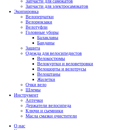
Запчасти для самокатов
Запчасти для электросамокатов
Экипировка
Велоперчатки
Велорюкзаки
Велотуфли
Головные уборы
Балаклавы
Банданы
Защита
Одежда для велосипедистов
Велокостюмы
Велокуртки и веловетровки
Велошорты и велотрусы
Велоштаны
Жилетки
Очки вело
Шлемы
Инструмент
Аптечки
Держатели велосипеда
Ключи и сьемники
Масла смазки очистители
О нас