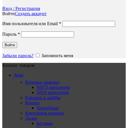
Вход / Регистрация
Войти
Создать аккаунт
Обязательно
Имя пользователя или Email
*
Обязательно
Пароль
*
Войти
Забыли пароль?
Запомнить меня
Каталог товаров
Зима
Ботинки лыжные
NN75 крепления
NNN крепления
Клюшки и шайбы
Коньки
Хоккейные
Крепления лыжные
Лыжи
Беговые