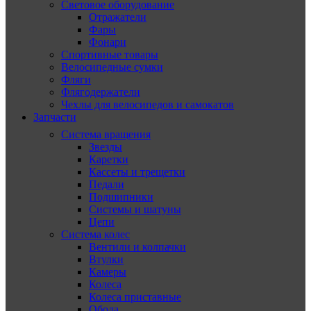
Световое оборудование
Отражатели
Фары
Фонари
Спортивные товары
Велосипедные сумки
Фляги
Флягодержатели
Чехлы для велосипедов и самокатов
Запчасти
Система вращения
Звезды
Каретки
Кассеты и трещетки
Педали
Подшипники
Системы и шатуны
Цепи
Система колес
Вентили и колпачки
Втулки
Камеры
Колеса
Колеса приставные
Обода