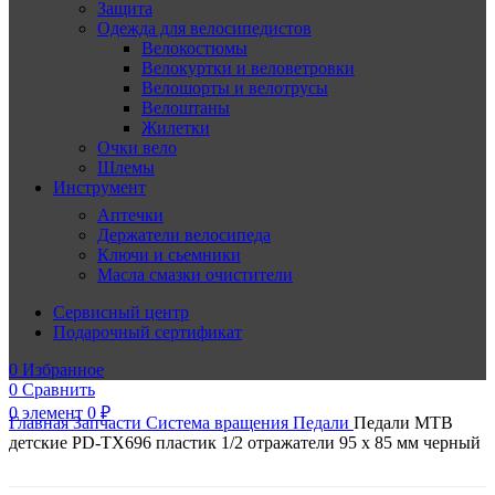
Защита
Одежда для велосипедистов
Велокостюмы
Велокуртки и веловетровки
Велошорты и велотрусы
Велоштаны
Жилетки
Очки вело
Шлемы
Инструмент
Аптечки
Держатели велосипеда
Ключи и сьемники
Масла смазки очистители
Сервисный центр
Подарочный сертификат
0
Избранное
0
Сравнить
0
элемент
0
₽
Главная
Запчасти
Система вращения
Педали
Педали МТВ
детские PD-TX696 пластик 1/2 отражатели 95 х 85 мм черный