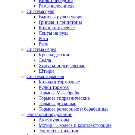
Вилки передние
Рамы велосипеда
Система руля
Выносы руля и якоря
Грипсы и грипстопы
Колонки рулевые
Ленты на руль
Рога
Рули
Система седел
Кресла детские
Седла
Хомуты подседельные
Штыри
Система тормозов
Колодки тормозные
Ручки тормоза
Тормоза V — брейк
Тормоза гидравлические
Тормоза дисковые
Тормоза роллерные и барабанные
Электрооборудование
Аккумуляторы
Мотор — колеса и комплектующие
Элементы питания