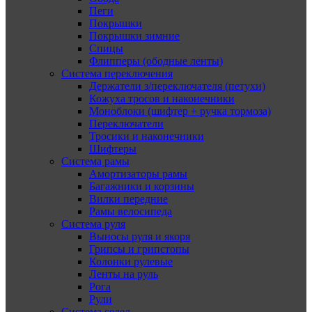
Пеги
Покрышки
Покрышки зимние
Спицы
Флипперы (ободные ленты)
Система переключения
Держатели з/переключателя (петухи)
Кожуха тросов и наконечники
Моноблоки (шифтер + ручка тормоза)
Переключатели
Тросики и наконечники
Шифтеры
Система рамы
Амортизаторы рамы
Багажники и корзины
Вилки передние
Рамы велосипеда
Система руля
Выносы руля и якоря
Грипсы и грипстопы
Колонки рулевые
Ленты на руль
Рога
Рули
Система седел