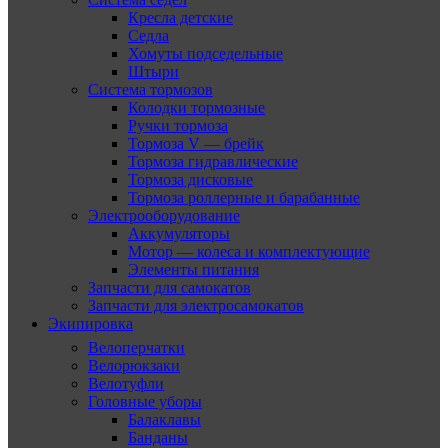
Кресла детские
Седла
Хомуты подседельные
Штыри
Система тормозов
Колодки тормозные
Ручки тормоза
Тормоза V — брейк
Тормоза гидравлические
Тормоза дисковые
Тормоза роллерные и барабанные
Электрооборудование
Аккумуляторы
Мотор — колеса и комплектующие
Элементы питания
Запчасти для самокатов
Запчасти для электросамокатов
Экипировка
Велоперчатки
Велорюкзаки
Велотуфли
Головные уборы
Балаклавы
Банданы