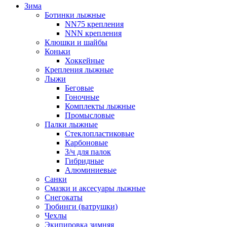
Зима
Ботинки лыжные
NN75 крепления
NNN крепления
Клюшки и шайбы
Коньки
Хоккейные
Крепления лыжные
Лыжи
Беговые
Гоночные
Комплекты лыжные
Промысловые
Палки лыжные
Стеклопластиковые
Карбоновые
З/ч для палок
Гибридные
Алюминиевые
Санки
Смазки и аксесуары лыжные
Снегокаты
Тюбинги (ватрушки)
Чехлы
Экипировка зимняя