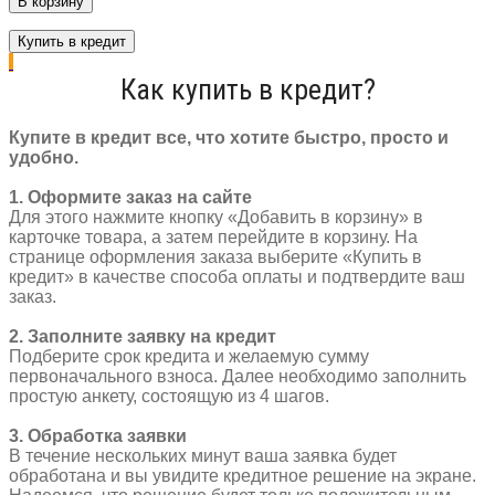
В корзину
Педали
МТВ
Купить в кредит
детские
PD-
Как купить в кредит?
TX696
пластик
1/2
Купите в кредит все, что хотите быстро, просто и
отражатели
удобно.
95
х
1. Оформите заказ на сайте
85
Для этого нажмите кнопку «Добавить в корзину» в
мм
карточке товара, а затем перейдите в корзину. На
черный
странице оформления заказа выберите «Купить в
кредит» в качестве способа оплаты и подтвердите ваш
заказ.
2. Заполните заявку на кредит
Подберите срок кредита и желаемую сумму
первоначального взноса. Далее необходимо заполнить
простую анкету, состоящую из 4 шагов.
3. Обработка заявки
В течение нескольких минут ваша заявка будет
обработана и вы увидите кредитное решение на экране.