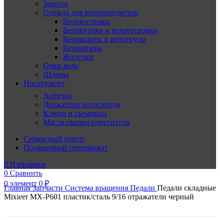
Защита
Одежда для велосипедистов
Велокостюмы
Велокуртки и веловетровки
Велошорты и велотрусы
Велоштаны
Жилетки
Очки вело
Шлемы
Инструмент
Аптечки
Держатели велосипеда
Ключи и сьемники
Масла смазки очистители
Сервисный центр
Подарочный сертификат
0
Избранное
0
Сравнить
0
элемент
0
₽
Главная
Запчасти
Система вращения
Педали
Педали складные
Mixieer MX-P601 пластик/сталь 9/16 отражатели черный