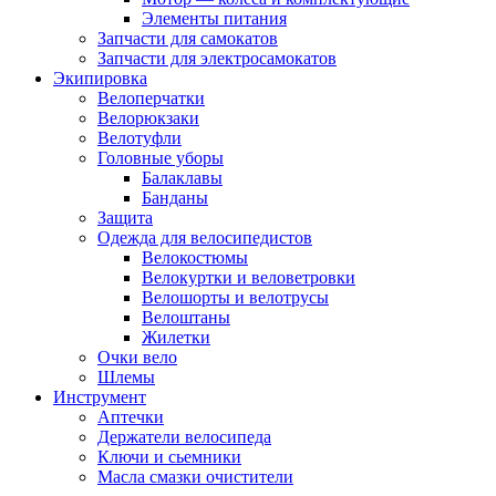
Элементы питания
Запчасти для самокатов
Запчасти для электросамокатов
Экипировка
Велоперчатки
Велорюкзаки
Велотуфли
Головные уборы
Балаклавы
Банданы
Защита
Одежда для велосипедистов
Велокостюмы
Велокуртки и веловетровки
Велошорты и велотрусы
Велоштаны
Жилетки
Очки вело
Шлемы
Инструмент
Аптечки
Держатели велосипеда
Ключи и сьемники
Масла смазки очистители