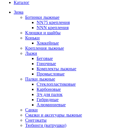
Каталог
Зима
Ботинки лыжные
NN75 крепления
NNN крепления
Клюшки и шайбы
Коньки
Хоккейные
Крепления лыжные
Лыжи
Беговые
Гоночные
Комплекты лыжные
Промысловые
Палки лыжные
Стеклопластиковые
Карбоновые
З/ч для палок
Гибридные
Алюминиевые
Санки
Смазки и аксесуары лыжные
Снегокаты
Тюбинги (ватрушки)