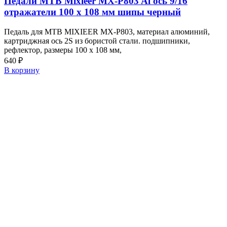
Педали МТВ Mixieer MX-P803 Al ось 9/16
отражатели 100 х 108 мм шипы черный
Педаль для MTB MIXIEER MX-P803, материал алюминий,
картриджная ось 2S из бористой стали. подшипники,
рефлектор, размеры 100 х 108 мм,
640
₽
В корзину