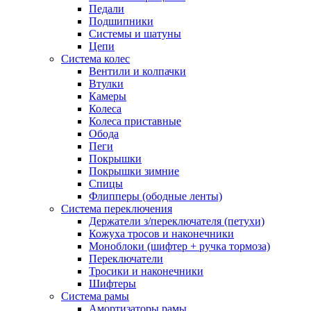
Педали
Подшипники
Системы и шатуны
Цепи
Система колес
Вентили и колпачки
Втулки
Камеры
Колеса
Колеса приставные
Обода
Пеги
Покрышки
Покрышки зимние
Спицы
Флипперы (ободные ленты)
Система переключения
Держатели з/переключателя (петухи)
Кожуха тросов и наконечники
Моноблоки (шифтер + ручка тормоза)
Переключатели
Тросики и наконечники
Шифтеры
Система рамы
Амортизаторы рамы