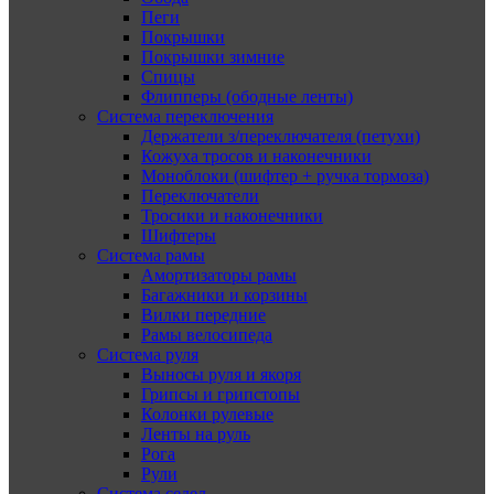
Пеги
Покрышки
Покрышки зимние
Спицы
Флипперы (ободные ленты)
Система переключения
Держатели з/переключателя (петухи)
Кожуха тросов и наконечники
Моноблоки (шифтер + ручка тормоза)
Переключатели
Тросики и наконечники
Шифтеры
Система рамы
Амортизаторы рамы
Багажники и корзины
Вилки передние
Рамы велосипеда
Система руля
Выносы руля и якоря
Грипсы и грипстопы
Колонки рулевые
Ленты на руль
Рога
Рули
Система седел