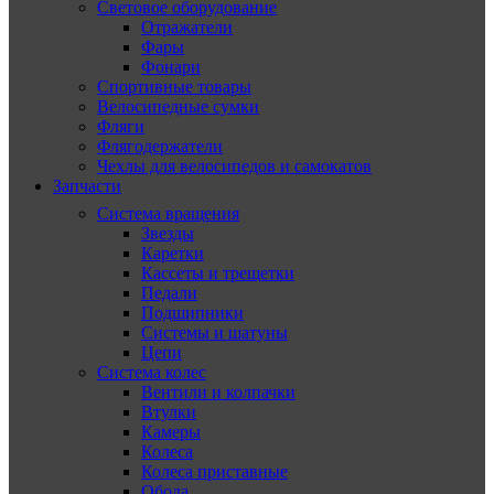
Световое оборудование
Отражатели
Фары
Фонари
Спортивные товары
Велосипедные сумки
Фляги
Флягодержатели
Чехлы для велосипедов и самокатов
Запчасти
Система вращения
Звезды
Каретки
Кассеты и трещетки
Педали
Подшипники
Системы и шатуны
Цепи
Система колес
Вентили и колпачки
Втулки
Камеры
Колеса
Колеса приставные
Обода