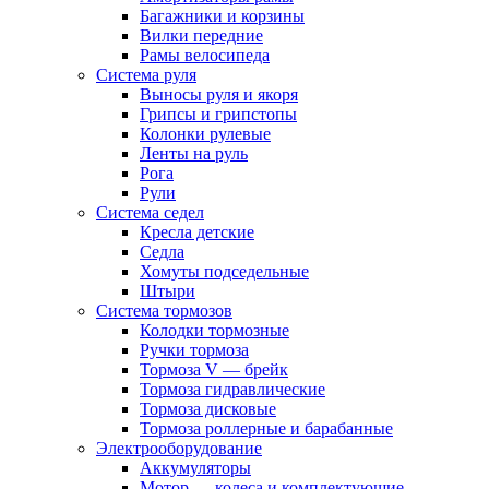
Багажники и корзины
Вилки передние
Рамы велосипеда
Система руля
Выносы руля и якоря
Грипсы и грипстопы
Колонки рулевые
Ленты на руль
Рога
Рули
Система седел
Кресла детские
Седла
Хомуты подседельные
Штыри
Система тормозов
Колодки тормозные
Ручки тормоза
Тормоза V — брейк
Тормоза гидравлические
Тормоза дисковые
Тормоза роллерные и барабанные
Электрооборудование
Аккумуляторы
Мотор — колеса и комплектующие