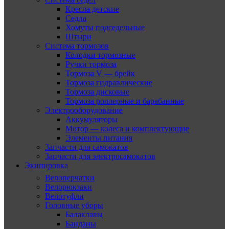
Кресла детские
Седла
Хомуты подседельные
Штыри
Система тормозов
Колодки тормозные
Ручки тормоза
Тормоза V — брейк
Тормоза гидравлические
Тормоза дисковые
Тормоза роллерные и барабанные
Электрооборудование
Аккумуляторы
Мотор — колеса и комплектующие
Элементы питания
Запчасти для самокатов
Запчасти для электросамокатов
Экипировка
Велоперчатки
Велорюкзаки
Велотуфли
Головные уборы
Балаклавы
Банданы