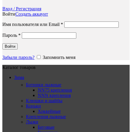
Вход / Регистрация
Войти
Создать аккаунт
Обязательно
Имя пользователя или Email
*
Обязательно
Пароль
*
Войти
Забыли пароль?
Запомнить меня
Каталог товаров
Зима
Ботинки лыжные
NN75 крепления
NNN крепления
Клюшки и шайбы
Коньки
Хоккейные
Крепления лыжные
Лыжи
Беговые