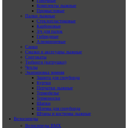
Гоночные
Комплекты лыжные
Промысловые
Палки лыжные
Стеклопластиковые
Карбоновые
З/ч для палок
Гибридные
Алюминиевые
Санки
Смазки и аксесуары лыжные
Снегокаты
Тюбинги (ватрушки)
Чехлы
Экипировка зимняя
Защита для сноуборда
Куртки
Перчатки лыжные
Термобелье
Термоноски
Шапки
Шлемы для сноуборда
Штаны и костюмы лыжные
Велосипеды
Велосипеды BMX