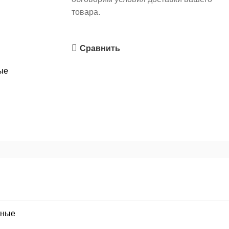
товара.
Сравнить
ые
жные