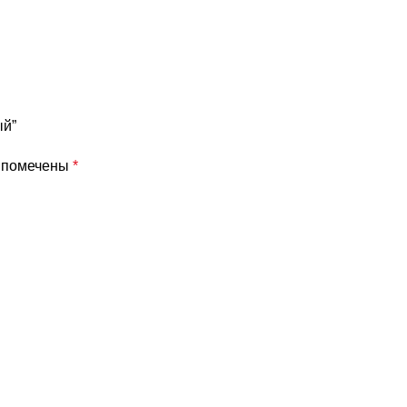
ый”
я помечены
*