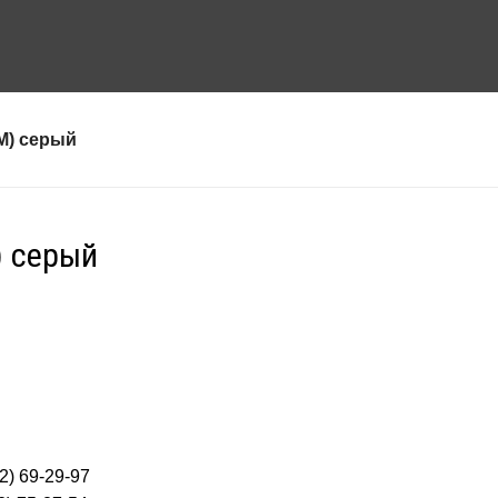
M) серый
) серый
2) 69-29-97