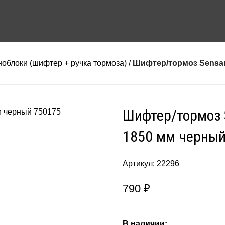
облоки (шифтер + ручка тормоза)
Шифтер/тормоз Sensan 
Шифтер/тормоз S
1850 мм черны
Артикул:
22296
790
₽
В наличии: