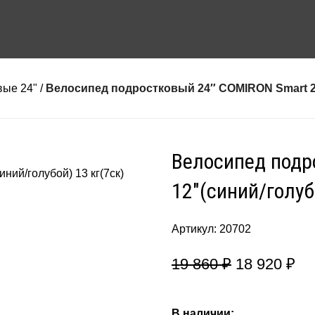
вые 24"
Велосипед подростковый 24″ COMIRON Smart 2.0 
Велосипед подр
12″(синий/голуб
Артикул:
20702
19 860
₽
18 920
₽
В наличии: