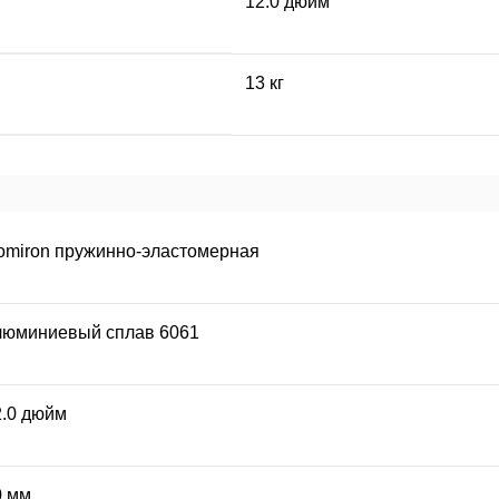
12.0 дюйм
13 кг
omiron пружинно-эластомерная
люминиевый сплав 6061
2.0 дюйм
0 мм