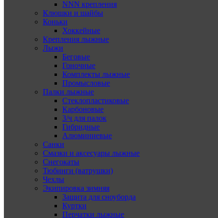
NNN крепления
Клюшки и шайбы
Коньки
Хоккейные
Крепления лыжные
Лыжи
Беговые
Гоночные
Комплекты лыжные
Промысловые
Палки лыжные
Стеклопластиковые
Карбоновые
З/ч для палок
Гибридные
Алюминиевые
Санки
Смазки и аксесуары лыжные
Снегокаты
Тюбинги (ватрушки)
Чехлы
Экипировка зимняя
Защита для сноуборда
Куртки
Перчатки лыжные