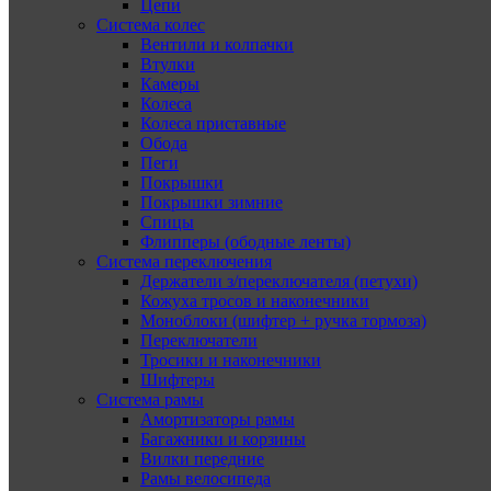
Цепи
Система колес
Вентили и колпачки
Втулки
Камеры
Колеса
Колеса приставные
Обода
Пеги
Покрышки
Покрышки зимние
Спицы
Флипперы (ободные ленты)
Система переключения
Держатели з/переключателя (петухи)
Кожуха тросов и наконечники
Моноблоки (шифтер + ручка тормоза)
Переключатели
Тросики и наконечники
Шифтеры
Система рамы
Амортизаторы рамы
Багажники и корзины
Вилки передние
Рамы велосипеда