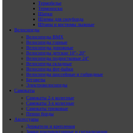
Термобелье
Термоноски
Шапки
Шлемы для сноуборда
Штаны и костюмы лыжные
Велосипеды
Велосипеды BMX
Велосипеды горные
Велосипеды дорожные
Велосипеды детские 10″- 20″
Велосипеды подростковые 24″
Велосипеды складные
Велосипеды фэт-байки
Велосипеды шоссейные и гибридные
Беговелы
Электровелосипеды
Самокаты
Самокаты 2-х колесные
Самокаты 3-х колесные
Самокаты трюковые
Пенни борды
Аксессуары
Держатели и крепления
Замки противоугонные и сигнализации