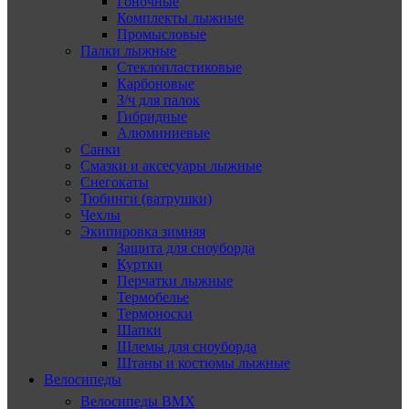
Гоночные
Комплекты лыжные
Промысловые
Палки лыжные
Стеклопластиковые
Карбоновые
З/ч для палок
Гибридные
Алюминиевые
Санки
Смазки и аксесуары лыжные
Снегокаты
Тюбинги (ватрушки)
Чехлы
Экипировка зимняя
Защита для сноуборда
Куртки
Перчатки лыжные
Термобелье
Термоноски
Шапки
Шлемы для сноуборда
Штаны и костюмы лыжные
Велосипеды
Велосипеды BMX