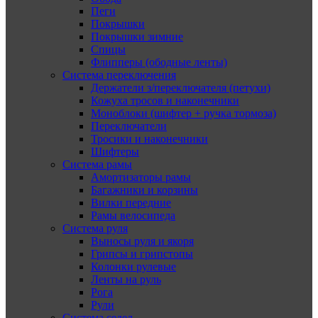
Пеги
Покрышки
Покрышки зимние
Спицы
Флипперы (ободные ленты)
Система переключения
Держатели з/переключателя (петухи)
Кожуха тросов и наконечники
Моноблоки (шифтер + ручка тормоза)
Переключатели
Тросики и наконечники
Шифтеры
Система рамы
Амортизаторы рамы
Багажники и корзины
Вилки передние
Рамы велосипеда
Система руля
Выносы руля и якоря
Грипсы и грипстопы
Колонки рулевые
Ленты на руль
Рога
Рули
Система седел