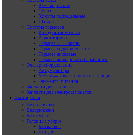
Кресла детские
Седла
Хомуты подседельные
Штыри
Система тормозов
Колодки тормозные
Ручки тормоза
Тормоза V — брейк
Тормоза гидравлические
Тормоза дисковые
Тормоза роллерные и барабанные
Электрооборудование
Аккумуляторы
Мотор — колеса и комплектующие
Элементы питания
Запчасти для самокатов
Запчасти для электросамокатов
Экипировка
Велоперчатки
Велорюкзаки
Велотуфли
Головные уборы
Балаклавы
Банданы