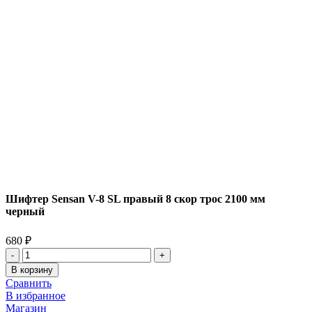
Шифтер Sensan V-8 SL правый 8 скор трос 2100 мм
черный
680
₽
Количество
товара
В корзину
Шифтер
Сравнить
Sensan
В избранное
V-
Магазин