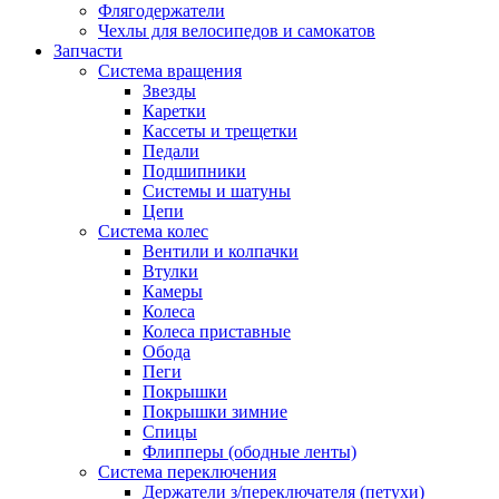
Флягодержатели
Чехлы для велосипедов и самокатов
Запчасти
Система вращения
Звезды
Каретки
Кассеты и трещетки
Педали
Подшипники
Системы и шатуны
Цепи
Система колес
Вентили и колпачки
Втулки
Камеры
Колеса
Колеса приставные
Обода
Пеги
Покрышки
Покрышки зимние
Спицы
Флипперы (ободные ленты)
Система переключения
Держатели з/переключателя (петухи)