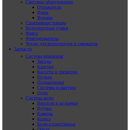
Световое оборудование
Отражатели
Фары
Фонари
Спортивные товары
Велосипедные сумки
Фляги
Флягодержатели
Чехлы для велосипедов и самокатов
Запчасти
Система вращения
Звезды
Каретки
Кассеты и трещетки
Педали
Подшипники
Системы и шатуны
Цепи
Система колес
Вентили и колпачки
Втулки
Камеры
Колеса
Колеса приставные
Обода