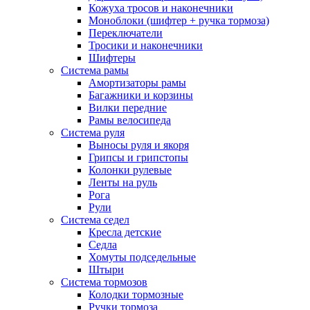
Кожуха тросов и наконечники
Моноблоки (шифтер + ручка тормоза)
Переключатели
Тросики и наконечники
Шифтеры
Система рамы
Амортизаторы рамы
Багажники и корзины
Вилки передние
Рамы велосипеда
Система руля
Выносы руля и якоря
Грипсы и грипстопы
Колонки рулевые
Ленты на руль
Рога
Рули
Система седел
Кресла детские
Седла
Хомуты подседельные
Штыри
Система тормозов
Колодки тормозные
Ручки тормоза