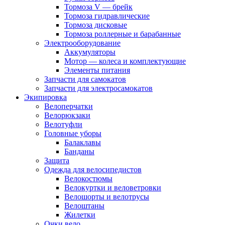
Тормоза V — брейк
Тормоза гидравлические
Тормоза дисковые
Тормоза роллерные и барабанные
Электрооборудование
Аккумуляторы
Мотор — колеса и комплектующие
Элементы питания
Запчасти для самокатов
Запчасти для электросамокатов
Экипировка
Велоперчатки
Велорюкзаки
Велотуфли
Головные уборы
Балаклавы
Банданы
Защита
Одежда для велосипедистов
Велокостюмы
Велокуртки и веловетровки
Велошорты и велотрусы
Велоштаны
Жилетки
Очки вело