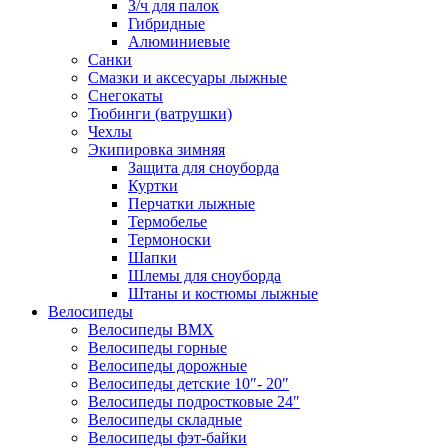
З/ч для палок
Гибридные
Алюминиевые
Санки
Смазки и аксесуары лыжные
Снегокаты
Тюбинги (ватрушки)
Чехлы
Экипировка зимняя
Защита для сноуборда
Куртки
Перчатки лыжные
Термобелье
Термоноски
Шапки
Шлемы для сноуборда
Штаны и костюмы лыжные
Велосипеды
Велосипеды BMX
Велосипеды горные
Велосипеды дорожные
Велосипеды детские 10″- 20″
Велосипеды подростковые 24″
Велосипеды складные
Велосипеды фэт-байки