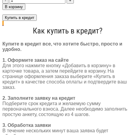
товара
В корзину
Шифтер
Sensan
Купить в кредит
V-
8
Как купить в кредит?
SL
правый
8
Купите в кредит все, что хотите быстро, просто и
скор
удобно.
трос
2100
1. Оформите заказ на сайте
мм
Для этого нажмите кнопку «Добавить в корзину» в
черный
карточке товара, а затем перейдите в корзину. На
странице оформления заказа выберите «Купить в
кредит» в качестве способа оплаты и подтвердите ваш
заказ.
2. Заполните заявку на кредит
Подберите срок кредита и желаемую сумму
первоначального взноса. Далее необходимо заполнить
простую анкету, состоящую из 4 шагов.
3. Обработка заявки
В течение нескольких минут ваша заявка будет