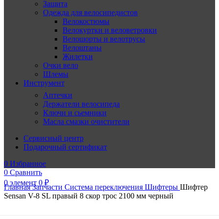
Защита
Одежда для велосипедистов
Велокостюмы
Велокуртки и веловетровки
Велошорты и велотрусы
Велоштаны
Жилетки
Очки вело
Шлемы
Инструмент
Аптечки
Держатели велосипеда
Ключи и сьемники
Масла смазки очистители
Сервисный центр
Подарочный сертификат
0
Избранное
0
Сравнить
0
элемент
0
₽
Главная
Запчасти
Система переключения
Шифтеры
Шифтер
Sensan V-8 SL правый 8 скор трос 2100 мм черный