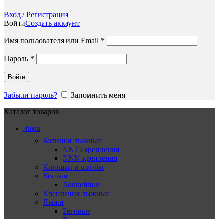
Вход / Регистрация
Войти
Создать аккаунт
Обязательно
Имя пользователя или Email
*
Обязательно
Пароль
*
Войти
Забыли пароль?
Запомнить меня
Каталог товаров
Зима
Ботинки лыжные
NN75 крепления
NNN крепления
Клюшки и шайбы
Коньки
Хоккейные
Крепления лыжные
Лыжи
Беговые