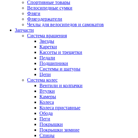
Спортивные товары
Велосипедные сумки
Фляги
Флягодержатели
Чехлы для велосипедов и самокатов
Запчасти
Система вращения
Звезды
Каретки
Кассеты и трещетки
Педали
Подшипники
Системы и шатуны
Цепи
Система колес
Вентили и колпачки
Втулки
Камеры
Колеса
Колеса приставные
Обода
Пеги
Покрышки
Покрышки зимние
Спицы