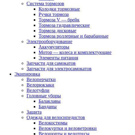
Система тормозов
Колодки тормозные
Ручки тормоза
Тормоза V — брейк
Тормоза гидравлические
Тормоза дисковые
Тормоза роллерные и барабанные
Электрооборудование
Аккумуляторы
Мотор — колеса и комплектующие
Элементы питания
Запчасти для самокатов
Запчасти для электросамокатов
Экипировка
Велоперчатки
Велорюкзаки
Велотуфли
Головные уборы
Балаклавы
Банданы
Защита
Одежда для велосипедистов
Велокостюмы
Велокуртки и веловетровки
Велошорты и велотрусы