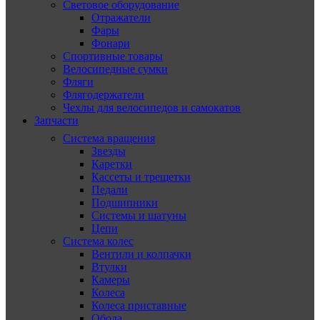
Световое оборудование
Отражатели
Фары
Фонари
Спортивные товары
Велосипедные сумки
Фляги
Флягодержатели
Чехлы для велосипедов и самокатов
Запчасти
Система вращения
Звезды
Каретки
Кассеты и трещетки
Педали
Подшипники
Системы и шатуны
Цепи
Система колес
Вентили и колпачки
Втулки
Камеры
Колеса
Колеса приставные
Обода