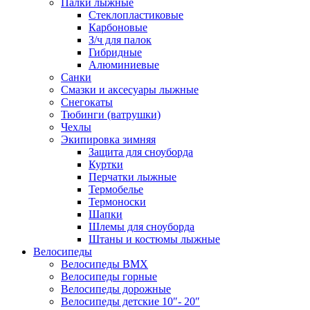
Палки лыжные
Стеклопластиковые
Карбоновые
З/ч для палок
Гибридные
Алюминиевые
Санки
Смазки и аксесуары лыжные
Снегокаты
Тюбинги (ватрушки)
Чехлы
Экипировка зимняя
Защита для сноуборда
Куртки
Перчатки лыжные
Термобелье
Термоноски
Шапки
Шлемы для сноуборда
Штаны и костюмы лыжные
Велосипеды
Велосипеды BMX
Велосипеды горные
Велосипеды дорожные
Велосипеды детские 10″- 20″