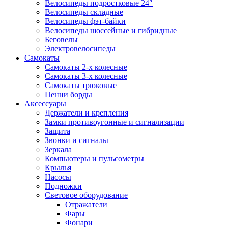
Велосипеды подростковые 24″
Велосипеды складные
Велосипеды фэт-байки
Велосипеды шоссейные и гибридные
Беговелы
Электровелосипеды
Самокаты
Самокаты 2-х колесные
Самокаты 3-х колесные
Самокаты трюковые
Пенни борды
Аксессуары
Держатели и крепления
Замки противоугонные и сигнализации
Защита
Звонки и сигналы
Зеркала
Компьютеры и пульсометры
Крылья
Насосы
Подножки
Световое оборудование
Отражатели
Фары
Фонари