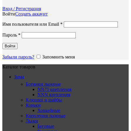
Вход / Регистрация
Войти
Создать аккаунт
Обязательно
Имя пользователя или Email
*
Обязательно
Пароль
*
Войти
Забыли пароль?
Запомнить меня
Каталог товаров
Зима
Ботинки лыжные
NN75 крепления
NNN крепления
Клюшки и шайбы
Коньки
Хоккейные
Крепления лыжные
Лыжи
Беговые