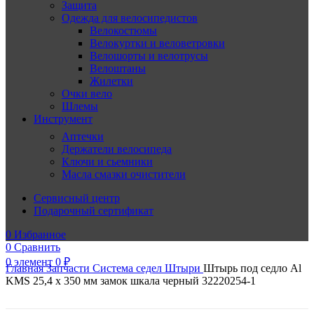
Защита
Одежда для велосипедистов
Велокостюмы
Велокуртки и веловетровки
Велошорты и велотрусы
Велоштаны
Жилетки
Очки вело
Шлемы
Инструмент
Аптечки
Держатели велосипеда
Ключи и сьемники
Масла смазки очистители
Сервисный центр
Подарочный сертификат
0
Избранное
0
Сравнить
0
элемент
0
₽
Главная
Запчасти
Система седел
Штыри
Штырь под седло Al
KMS 25,4 х 350 мм замок шкала черный 32220254-1