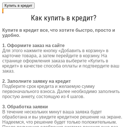
под
Купить в кредит
седло
Al
Как купить в кредит?
KMS
25,4
х
Купите в кредит все, что хотите быстро, просто и
350
удобно.
мм
замок
1. Оформите заказ на сайте
шкала
Для этого нажмите кнопку «Добавить в корзину» в
черный
карточке товара, а затем перейдите в корзину. На
32220254-
странице оформления заказа выберите «Купить в
1
кредит» в качестве способа оплаты и подтвердите ваш
заказ.
2. Заполните заявку на кредит
Подберите срок кредита и желаемую сумму
первоначального взноса. Далее необходимо заполнить
простую анкету, состоящую из 4 шагов.
3. Обработка заявки
В течение нескольких минут ваша заявка будет
обработана и вы увидите кредитное решение на экране.
Надеемся, что решение будет только положительным.