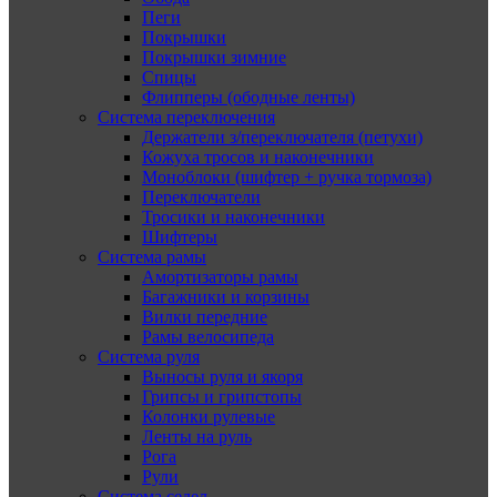
Пеги
Покрышки
Покрышки зимние
Спицы
Флипперы (ободные ленты)
Система переключения
Держатели з/переключателя (петухи)
Кожуха тросов и наконечники
Моноблоки (шифтер + ручка тормоза)
Переключатели
Тросики и наконечники
Шифтеры
Система рамы
Амортизаторы рамы
Багажники и корзины
Вилки передние
Рамы велосипеда
Система руля
Выносы руля и якоря
Грипсы и грипстопы
Колонки рулевые
Ленты на руль
Рога
Рули
Система седел