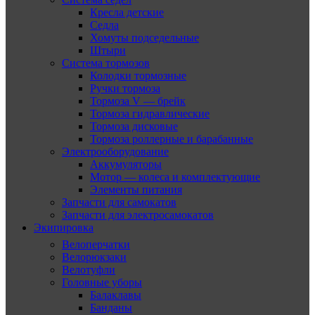
Кресла детские
Седла
Хомуты подседельные
Штыри
Система тормозов
Колодки тормозные
Ручки тормоза
Тормоза V — брейк
Тормоза гидравлические
Тормоза дисковые
Тормоза роллерные и барабанные
Электрооборудование
Аккумуляторы
Мотор — колеса и комплектующие
Элементы питания
Запчасти для самокатов
Запчасти для электросамокатов
Экипировка
Велоперчатки
Велорюкзаки
Велотуфли
Головные уборы
Балаклавы
Банданы