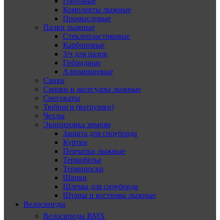
Гоночные
Комплекты лыжные
Промысловые
Палки лыжные
Стеклопластиковые
Карбоновые
З/ч для палок
Гибридные
Алюминиевые
Санки
Смазки и аксесуары лыжные
Снегокаты
Тюбинги (ватрушки)
Чехлы
Экипировка зимняя
Защита для сноуборда
Куртки
Перчатки лыжные
Термобелье
Термоноски
Шапки
Шлемы для сноуборда
Штаны и костюмы лыжные
Велосипеды
Велосипеды BMX