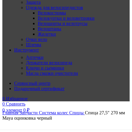
Защита
Одежда для велосипедистов
Велокостюмы
Велокуртки и веловетровки
Велошорты и велотрусы
Велоштаны
Жилетки
Очки вело
Шлемы
Инструмент
Аптечки
Держатели велосипеда
Ключи и сьемники
Масла смазки очистители
Сервисный центр
Подарочный сертификат
0
Избранное
0
Сравнить
0
элемент
0
₽
Главная
Запчасти
Система колес
Спицы
Спица 27,5″ 270 мм
Maya оцинковка черный