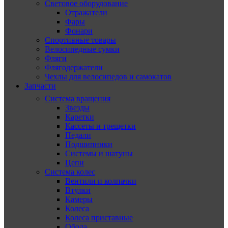
Световое оборудование
Отражатели
Фары
Фонари
Спортивные товары
Велосипедные сумки
Фляги
Флягодержатели
Чехлы для велосипедов и самокатов
Запчасти
Система вращения
Звезды
Каретки
Кассеты и трещетки
Педали
Подшипники
Системы и шатуны
Цепи
Система колес
Вентили и колпачки
Втулки
Камеры
Колеса
Колеса приставные
Обода