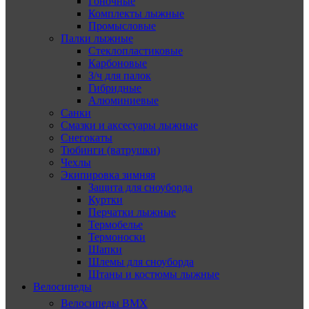
Гоночные
Комплекты лыжные
Промысловые
Палки лыжные
Стеклопластиковые
Карбоновые
З/ч для палок
Гибридные
Алюминиевые
Санки
Смазки и аксесуары лыжные
Снегокаты
Тюбинги (ватрушки)
Чехлы
Экипировка зимняя
Защита для сноуборда
Куртки
Перчатки лыжные
Термобелье
Термоноски
Шапки
Шлемы для сноуборда
Штаны и костюмы лыжные
Велосипеды
Велосипеды BMX