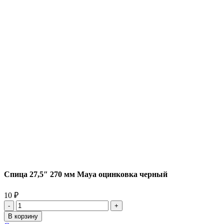
Спица 27,5″ 270 мм Maya оцинковка черный
10
₽
Количество
товара
В корзину
Спица