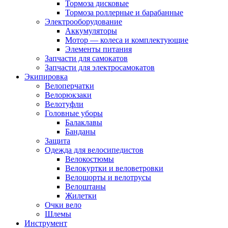
Тормоза дисковые
Тормоза роллерные и барабанные
Электрооборудование
Аккумуляторы
Мотор — колеса и комплектующие
Элементы питания
Запчасти для самокатов
Запчасти для электросамокатов
Экипировка
Велоперчатки
Велорюкзаки
Велотуфли
Головные уборы
Балаклавы
Банданы
Защита
Одежда для велосипедистов
Велокостюмы
Велокуртки и веловетровки
Велошорты и велотрусы
Велоштаны
Жилетки
Очки вело
Шлемы
Инструмент