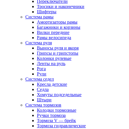
Переключатели
Тросики и наконечники
Шифтеры
Система рамы
Амортизаторы рамы
Багажники и корзины
Вилки передние
Рамы велосипеда
Система руля
Выносы руля и якоря
Грипсы и грипстопы
Колонки рулевые
Ленты на руль
Рога
Рули
Система седел
Кресла детские
Седла
Хомуты подседельные
Штыри
Система тормозов
Колодки тормозные
Ручки тормоза
Тормоза V — брейк
Тормоза гидравлические