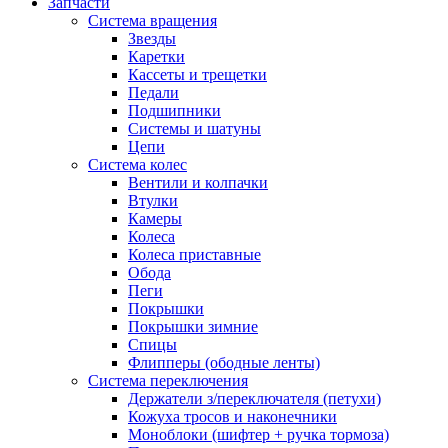
Запчасти
Система вращения
Звезды
Каретки
Кассеты и трещетки
Педали
Подшипники
Системы и шатуны
Цепи
Система колес
Вентили и колпачки
Втулки
Камеры
Колеса
Колеса приставные
Обода
Пеги
Покрышки
Покрышки зимние
Спицы
Флипперы (ободные ленты)
Система переключения
Держатели з/переключателя (петухи)
Кожуха тросов и наконечники
Моноблоки (шифтер + ручка тормоза)