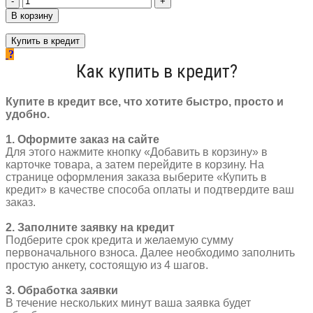
товара
В корзину
Спица
27,5"
Купить в кредит
270
мм
Как купить в кредит?
Maya
оцинковка
черный
Купите в кредит все, что хотите быстро, просто и
удобно.
1. Оформите заказ на сайте
Для этого нажмите кнопку «Добавить в корзину» в
карточке товара, а затем перейдите в корзину. На
странице оформления заказа выберите «Купить в
кредит» в качестве способа оплаты и подтвердите ваш
заказ.
2. Заполните заявку на кредит
Подберите срок кредита и желаемую сумму
первоначального взноса. Далее необходимо заполнить
простую анкету, состоящую из 4 шагов.
3. Обработка заявки
В течение нескольких минут ваша заявка будет