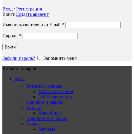
Вход / Регистрация
Войти
Создать аккаунт
Обязательно
Имя пользователя или Email
*
Обязательно
Пароль
*
Войти
Забыли пароль?
Запомнить меня
Каталог товаров
Зима
Ботинки лыжные
NN75 крепления
NNN крепления
Клюшки и шайбы
Коньки
Хоккейные
Крепления лыжные
Лыжи
Беговые