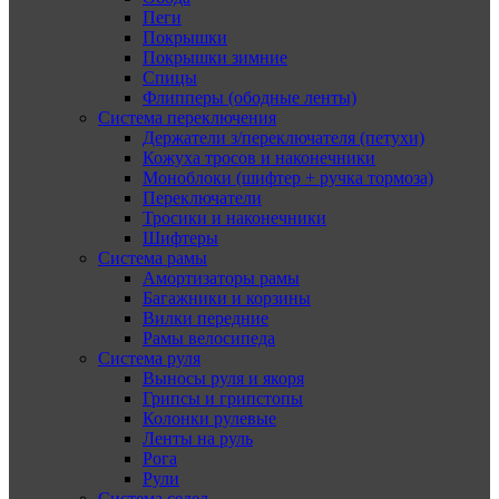
Пеги
Покрышки
Покрышки зимние
Спицы
Флипперы (ободные ленты)
Система переключения
Держатели з/переключателя (петухи)
Кожуха тросов и наконечники
Моноблоки (шифтер + ручка тормоза)
Переключатели
Тросики и наконечники
Шифтеры
Система рамы
Амортизаторы рамы
Багажники и корзины
Вилки передние
Рамы велосипеда
Система руля
Выносы руля и якоря
Грипсы и грипстопы
Колонки рулевые
Ленты на руль
Рога
Рули
Система седел