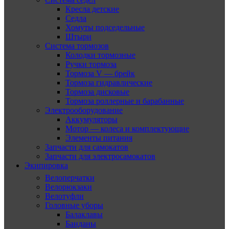
Кресла детские
Седла
Хомуты подседельные
Штыри
Система тормозов
Колодки тормозные
Ручки тормоза
Тормоза V — брейк
Тормоза гидравлические
Тормоза дисковые
Тормоза роллерные и барабанные
Электрооборудование
Аккумуляторы
Мотор — колеса и комплектующие
Элементы питания
Запчасти для самокатов
Запчасти для электросамокатов
Экипировка
Велоперчатки
Велорюкзаки
Велотуфли
Головные уборы
Балаклавы
Банданы