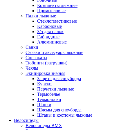
Гоночные
Комплекты лыжные
Промысловые
Палки лыжные
Стеклопластиковые
Карбоновые
З/ч для палок
Гибридные
Алюминиевые
Санки
Смазки и аксесуары лыжные
Снегокаты
Тюбинги (ватрушки)
Чехлы
Экипировка зимняя
Защита для сноуборда
Куртки
Перчатки лыжные
Термобелье
Термоноски
Шапки
Шлемы для сноуборда
Штаны и костюмы лыжные
Велосипеды
Велосипеды BMX