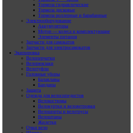
Тормоза гидравлические
Тормоза дисковые
Тормоза роллерные и барабанные
Электрооборудование
Аккумуляторы
Мотор — колеса и комплектующие
Элементы питания
Запчасти для самокатов
Запчасти для электросамокатов
Экипировка
Велоперчатки
Велорюкзаки
Велотуфли
Головные уборы
Балаклавы
Банданы
Защита
Одежда для велосипедистов
Велокостюмы
Велокуртки и веловетровки
Велошорты и велотрусы
Велоштаны
Жилетки
Очки вело
Шлемы