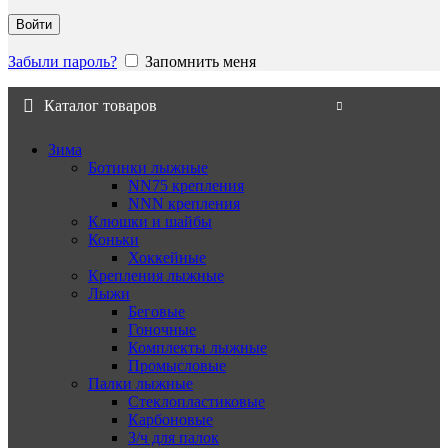
Войти
Забыли пароль?
Запомнить меня
Каталог товаров
Зима
Ботинки лыжные
NN75 крепления
NNN крепления
Клюшки и шайбы
Коньки
Хоккейные
Крепления лыжные
Лыжи
Беговые
Гоночные
Комплекты лыжные
Промысловые
Палки лыжные
Стеклопластиковые
Карбоновые
З/ч для палок