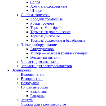
Седла
Хомуты подседельные
Штыри
Система тормозов
Колодки тормозные
Ручки тормоза
Тормоза V — брейк
Тормоза гидравлические
Тормоза дисковые
Тормоза роллерные и барабанные
Электрооборудование
Аккумуляторы
Мотор — колеса и комплектующие
Элементы питания
Запчасти для самокатов
Запчасти для электросамокатов
Экипировка
Велоперчатки
Велорюкзаки
Велотуфли
Головные уборы
Балаклавы
Банданы
Защита
Одежда для велосипедистов