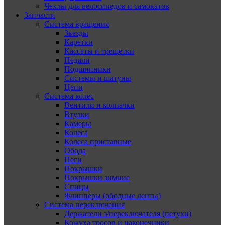
Чехлы для велосипедов и самокатов
Запчасти
Система вращения
Звезды
Каретки
Кассеты и трещетки
Педали
Подшипники
Системы и шатуны
Цепи
Система колес
Вентили и колпачки
Втулки
Камеры
Колеса
Колеса приставные
Обода
Пеги
Покрышки
Покрышки зимние
Спицы
Флипперы (ободные ленты)
Система переключения
Держатели з/переключателя (петухи)
Кожуха тросов и наконечники