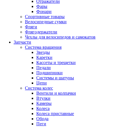
Отражатели
Фары
Фонари
Спортивные товары
Велосипедные сумки
Фляги
Флягодержатели
Чехлы для велосипедов и самокатов
Запчасти
Система вращения
Звезды
Каретки
Кассеты и трещетки
Педали
Подшипники
Системы и шатуны
Цепи
Система колес
Вентили и колпачки
Втулки
Камеры
Колеса
Колеса приставные
Обода
Пеги