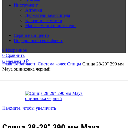
Инструмент
Аптечки
Держатели велосипеда
Ключи и сьемники
Масла смазки очистители
Сервисный центр
Подарочный сертификат
0
Избранное
0
Сравнить
0
элемент
0
₽
Главная
Запчасти
Система колес
Спицы
Спица 28-29″ 290 мм
Maya оцинковка черный
Нажмите, чтобы увеличить
Спица 28-29″ 290 мм Maya