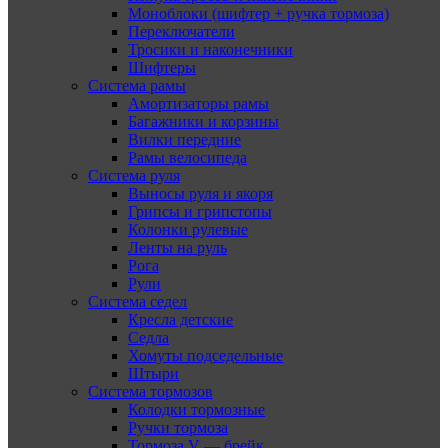
Моноблоки (шифтер + ручка тормоза)
Переключатели
Тросики и наконечники
Шифтеры
Система рамы
Амортизаторы рамы
Багажники и корзины
Вилки передние
Рамы велосипеда
Система руля
Выносы руля и якоря
Грипсы и грипстопы
Колонки рулевые
Ленты на руль
Рога
Рули
Система седел
Кресла детские
Седла
Хомуты подседельные
Штыри
Система тормозов
Колодки тормозные
Ручки тормоза
Тормоза V — брейк