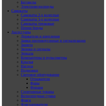
Беговелы
Электровелосипеды
Самокаты
Самокаты 2-х колесные
Самокаты 3-х колесные
Самокаты трюковые
Пенни борды
Аксессуары
Держатели и крепления
Замки противоугонные и сигнализации
Защита
Звонки и сигналы
Зеркала
Компьютеры и пульсометры
Крылья
Насосы
Подножки
Световое оборудование
Отражатели
Фары
Фонари
Спортивные товары
Велосипедные сумки
Фляги
Флягодержатели