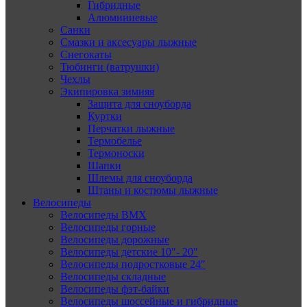
Гибридные
Алюминиевые
Санки
Смазки и аксесуары лыжные
Снегокаты
Тюбинги (ватрушки)
Чехлы
Экипировка зимняя
Защита для сноуборда
Куртки
Перчатки лыжные
Термобелье
Термоноски
Шапки
Шлемы для сноуборда
Штаны и костюмы лыжные
Велосипеды
Велосипеды BMX
Велосипеды горные
Велосипеды дорожные
Велосипеды детские 10″- 20″
Велосипеды подростковые 24″
Велосипеды складные
Велосипеды фэт-байки
Велосипеды шоссейные и гибридные