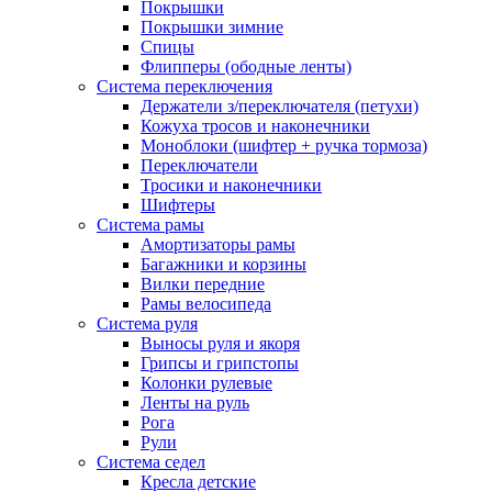
Покрышки
Покрышки зимние
Спицы
Флипперы (ободные ленты)
Система переключения
Держатели з/переключателя (петухи)
Кожуха тросов и наконечники
Моноблоки (шифтер + ручка тормоза)
Переключатели
Тросики и наконечники
Шифтеры
Система рамы
Амортизаторы рамы
Багажники и корзины
Вилки передние
Рамы велосипеда
Система руля
Выносы руля и якоря
Грипсы и грипстопы
Колонки рулевые
Ленты на руль
Рога
Рули
Система седел
Кресла детские