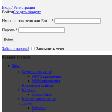
Вход / Регистрация
Войти
Создать аккаунт
Обязательно
Имя пользователя или Email
*
Обязательно
Пароль
*
Войти
Забыли пароль?
Запомнить меня
Каталог товаров
Зима
Ботинки лыжные
NN75 крепления
NNN крепления
Клюшки и шайбы
Коньки
Хоккейные
Крепления лыжные
Лыжи
Беговые