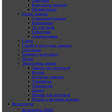
Гоночные
Комплекты лыжные
Промысловые
Палки лыжные
Стеклопластиковые
Карбоновые
З/ч для палок
Гибридные
Алюминиевые
Санки
Смазки и аксесуары лыжные
Снегокаты
Тюбинги (ватрушки)
Чехлы
Экипировка зимняя
Защита для сноуборда
Куртки
Перчатки лыжные
Термобелье
Термоноски
Шапки
Шлемы для сноуборда
Штаны и костюмы лыжные
Велосипеды
Велосипеды BMX