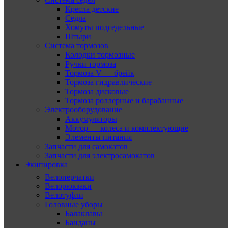
Кресла детские
Седла
Хомуты подседельные
Штыри
Система тормозов
Колодки тормозные
Ручки тормоза
Тормоза V — брейк
Тормоза гидравлические
Тормоза дисковые
Тормоза роллерные и барабанные
Электрооборудование
Аккумуляторы
Мотор — колеса и комплектующие
Элементы питания
Запчасти для самокатов
Запчасти для электросамокатов
Экипировка
Велоперчатки
Велорюкзаки
Велотуфли
Головные уборы
Балаклавы
Банданы