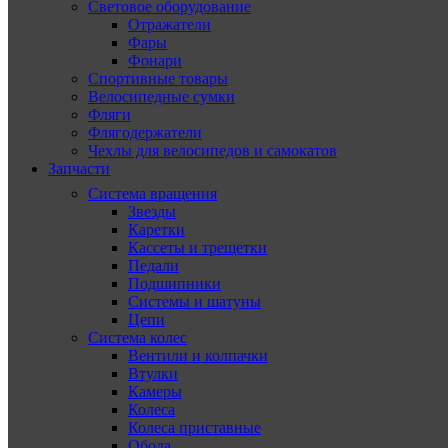
Световое оборудование
Отражатели
Фары
Фонари
Спортивные товары
Велосипедные сумки
Фляги
Флягодержатели
Чехлы для велосипедов и самокатов
Запчасти
Система вращения
Звезды
Каретки
Кассеты и трещетки
Педали
Подшипники
Системы и шатуны
Цепи
Система колес
Вентили и колпачки
Втулки
Камеры
Колеса
Колеса приставные
Обода