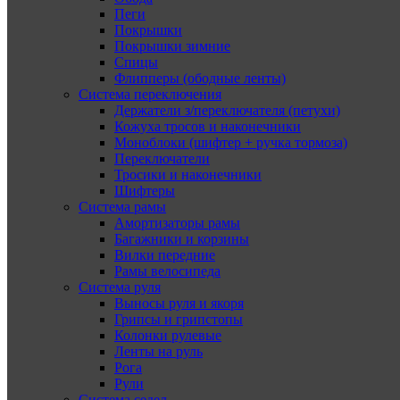
Пеги
Покрышки
Покрышки зимние
Спицы
Флипперы (ободные ленты)
Система переключения
Держатели з/переключателя (петухи)
Кожуха тросов и наконечники
Моноблоки (шифтер + ручка тормоза)
Переключатели
Тросики и наконечники
Шифтеры
Система рамы
Амортизаторы рамы
Багажники и корзины
Вилки передние
Рамы велосипеда
Система руля
Выносы руля и якоря
Грипсы и грипстопы
Колонки рулевые
Ленты на руль
Рога
Рули
Система седел