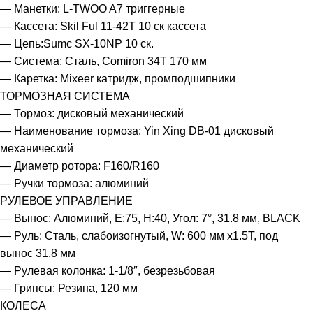
— Манетки: L-TWOO A7 триггерные
— Кассета: Skil Ful 11-42T 10 ск кассета
— Цепь:Sumc SX-10NP 10 ск.
— Система: Сталь, Comiron 34T 170 мм
— Каретка: Mixeer катридж, промподшипники
ТОРМОЗНАЯ СИСТЕМА
— Тормоз: дисковый механический
— Наименование тормоза: Yin Xing DB-01 дисковый
механический
— Диаметр ротора: F160/R160
— Ручки тормоза: алюминий
РУЛЕВОЕ УПРАВЛЕНИЕ
— Вынос: Алюминий, E:75, H:40, Угол: 7°, 31.8 мм, BLACK
— Руль: Сталь, слабоизогнутый, W: 600 мм х1.5T, под
вынос 31.8 мм
— Рулевая колонка: 1-1/8″, безрезьбовая
— Грипсы: Резина, 120 мм
КОЛЕСА