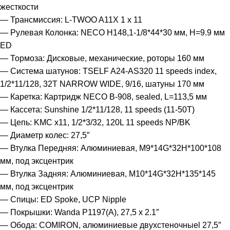
жесткости
— Трансмиссия: L-TWOO A11X 1 х 11
— Рулевая Колонка: NECO H148,1-1/8*44*30 мм, H=9.9 мм
ED
— Тормоза: Дисковые, механические, роторы 160 мм
— Система шатунов: TSELF A24-AS320 11 speeds index,
1/2*11/128, 32T NARROW WIDE, 9/16, шатуны 170 мм
— Каретка: Картридж NECO B-908, sealed, L=113,5 мм
— Кассета: Sunshine 1/2*11/128, 11 speeds (11-50T)
— Цепь: KMC x11, 1/2*3/32, 120L 11 speeds NP/BK
— Диаметр колес: 27,5″
— Втулка Передняя: Алюминиевая, M9*14G*32H*100*108
мм, под эксцентрик
— Втулка Задняя: Алюминиевая, M10*14G*32H*135*145
мм, под эксцентрик
— Спицы: ED Spoke, UCP Nipple
— Покрышки: Wanda P1197(A), 27,5 х 2.1″
— Обода: СOMIRON, алюминиевые двухстеночныеl 27,5″