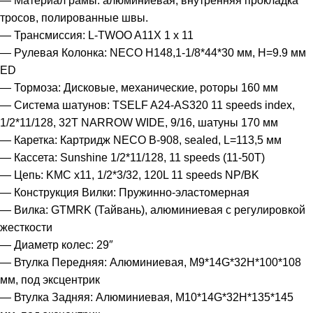
— Материал рамы: алюминиевая, внутренняя прокладка
тросов, полированные швы.
— Трансмиссия: L-TWOO A11X 1 х 11
— Рулевая Колонка: NECO H148,1-1/8*44*30 мм, H=9.9 мм
ED
— Тормоза: Дисковые, механические, роторы 160 мм
— Система шатунов: TSELF A24-AS320 11 speeds index,
1/2*11/128, 32T NARROW WIDE, 9/16, шатуны 170 мм
— Каретка: Картридж NECO B-908, sealed, L=113,5 мм
— Кассета: Sunshine 1/2*11/128, 11 speeds (11-50T)
— Цепь: KMC x11, 1/2*3/32, 120L 11 speeds NP/BK
— Конструкция Вилки: Пружинно-эластомерная
— Вилка: GTMRK (Тайвань), алюминиевая с регулировкой
жесткости
— Диаметр колес: 29″
— Втулка Передняя: Алюминиевая, M9*14G*32H*100*108
мм, под эксцентрик
— Втулка Задняя: Алюминиевая, M10*14G*32H*135*145