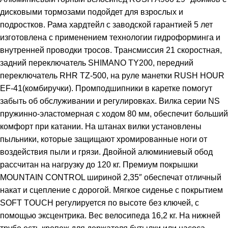
дисковыми тормозами подойдет для взрослых и
подростков. Рама хардтейл с заводской гарантией 5 лет
изготовлена с применением технологии гидроформинга и
внутренней проводки тросов. Трансмиссия 21 скоростная,
задний переключатель SHIMANO TY200, передний
переключатель RHR TZ-500, на руле манетки RUSH HOUR
EF-41(комбиручки). Промподшипники в каретке помогут
забыть об обслуживании и регулировках. Вилка серии NS
пружинно-эластомерная с ходом 80 мм, обеспечит больший
комфорт при катании. На штанах вилки установлены
пыльники, которые защищают хромированные ноги от
воздействия пыли и грязи. Двойной алюминиевый обод
рассчитан на нагрузку до 120 кг. Премиум покрышки
MOUNTAIN CONTROL шириной 2,35″ обеспечат отличный
накат и сцепление с дорогой. Мягкое сиденье с покрытием
SOFT TOUCH регулируется по высоте без ключей, с
помощью эксцентрика. Вес велосипеда 16,2 кг. На нижней