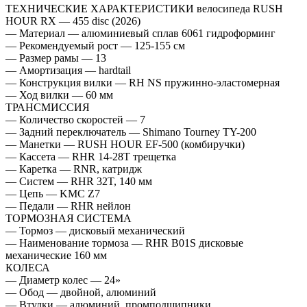
ТЕХНИЧЕСКИЕ ХАРАКТЕРИСТИКИ велосипеда RUSH
HOUR RX — 455 disc (2026)
— Материал — алюминиевый сплав 6061 гидроформинг
— Рекомендуемый рост — 125-155 см
— Размер рамы — 13
— Амортизация — hardtail
— Конструкция вилки — RH NS пружинно-эластомерная
— Ход вилки — 60 мм
ТРАНСМИССИЯ
— Количество скоростей — 7
— Задний переключатель — Shimano Tourney TY-200
— Манетки — RUSH HOUR EF-500 (комбиручки)
— Кассета — RHR 14-28T трещетка
— Каретка — RNR, катридж
— Систем — RHR 32T, 140 мм
— Цепь — KMC Z7
— Педали — RHR нейлон
ТОРМОЗНАЯ СИСТЕМА
— Тормоз — дисковый механический
— Наименование тормоза — RHR B01S дисковые
механические 160 мм
КОЛЕСА
— Диаметр колес — 24»
— Обод — двойной, алюминий
— Втулки — алюминий, промподшипники