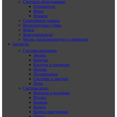
Световое оборудование
Отражатели
Фары
Фонари
Спортивные товары
Велосипедные сумки
Фляги
Флягодержатели
Чехлы для велосипедов и самокатов
Запчасти
Система вращения
Звезды
Каретки
Кассеты и трещетки
Педали
Подшипники
Системы и шатуны
Цепи
Система колес
Вентили и колпачки
Втулки
Камеры
Колеса
Колеса приставные
Обода