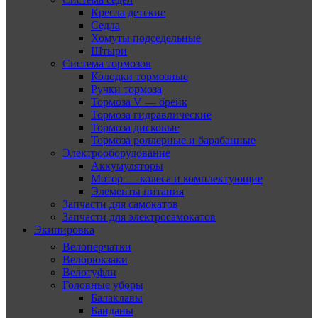
Кресла детские
Седла
Хомуты подседельные
Штыри
Система тормозов
Колодки тормозные
Ручки тормоза
Тормоза V — брейк
Тормоза гидравлические
Тормоза дисковые
Тормоза роллерные и барабанные
Электрооборудование
Аккумуляторы
Мотор — колеса и комплектующие
Элементы питания
Запчасти для самокатов
Запчасти для электросамокатов
Экипировка
Велоперчатки
Велорюкзаки
Велотуфли
Головные уборы
Балаклавы
Банданы