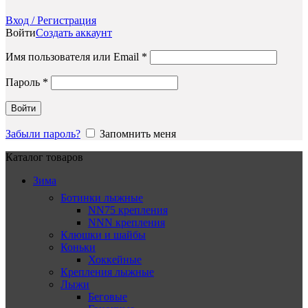
Вход / Регистрация
Войти
Создать аккаунт
Обязательно
Имя пользователя или Email
*
Обязательно
Пароль
*
Войти
Забыли пароль?
Запомнить меня
Каталог товаров
Зима
Ботинки лыжные
NN75 крепления
NNN крепления
Клюшки и шайбы
Коньки
Хоккейные
Крепления лыжные
Лыжи
Беговые