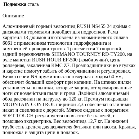
Подножка
сталь
Описание
Алюминиевый горный велосипед RUSH NS455 24 дюйма с
дисковыми тормозами подойдет для подростков. Рама
хардтейл 13 дюймов изготовлена из алюминиевого сплава
6061 с применением технологии гидроформинга и
внутренней проводки тросов. Трансмиссия 7 скоросткй,
задний переключатель SHIMANO TOURNEY RD-TY200, на
руле манетки RUSH HOUR EF-500 (комбиручки), цепь
роллерная, закаленная KMC Z7. Промподшипники во втулках
и каретке помогут забыть об обслуживании и регулировках.
Вилка серии NS пружинно-эластомерная с ходом 60 мм,
обеспечит больший комфорт при катании. На штанах вилки
установлены пыльники, которые защищают хромированные
ноги от воздействия пыли и грязи. Двойной алюминиевый
обод рассчитан на нагрузку до 120 кг. Премиум покрышки
MOUNTAIN CONTROL шириной 2,35 обеспечат отличный
накат и сцепление с дорогой. Мягкое сиденье с покрытием
SOFT TOUCH регулируется по высоте без ключей, с
помощью эксцентрика. Вес велосипеда 12,7 кг. На нижней
трубе есть крепеж для держателя бутылки или насоса. Крылья,
подножка и защита цепи в подарок.