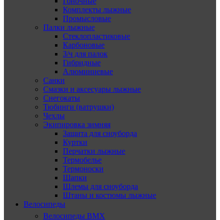
Гоночные
Комплекты лыжные
Промысловые
Палки лыжные
Стеклопластиковые
Карбоновые
З/ч для палок
Гибридные
Алюминиевые
Санки
Смазки и аксесуары лыжные
Снегокаты
Тюбинги (ватрушки)
Чехлы
Экипировка зимняя
Защита для сноуборда
Куртки
Перчатки лыжные
Термобелье
Термоноски
Шапки
Шлемы для сноуборда
Штаны и костюмы лыжные
Велосипеды
Велосипеды BMX