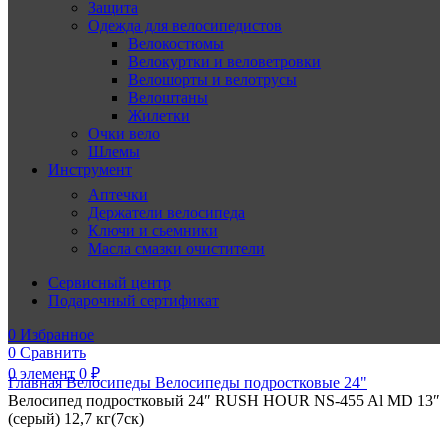
Защита
Одежда для велосипедистов
Велокостюмы
Велокуртки и веловетровки
Велошорты и велотрусы
Велоштаны
Жилетки
Очки вело
Шлемы
Инструмент
Аптечки
Держатели велосипеда
Ключи и сьемники
Масла смазки очистители
Сервисный центр
Подарочный сертификат
0
Избранное
0
Сравнить
0
элемент
0
₽
Главная
Велосипеды
Велосипеды подростковые 24"
Велосипед подростковый 24″ RUSH HOUR NS-455 Al MD 13″
(серый) 12,7 кг(7ск)