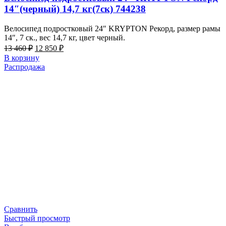
14″(черный) 14,7 кг(7ск) 744238
Велосипед подростковый 24″ KRYPTON Рекорд, размер рамы
14″, 7 ск., вес 14,7 кг, цвет черный.
Первоначальная
Текущая
13 460
₽
12 850
₽
цена
цена:
В корзину
составляла
12
Распродажа
13
850 ₽.
460 ₽.
Сравнить
Быстрый просмотр