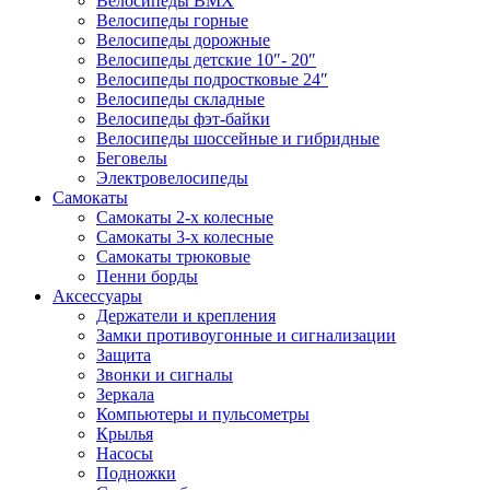
Велосипеды BMX
Велосипеды горные
Велосипеды дорожные
Велосипеды детские 10″- 20″
Велосипеды подростковые 24″
Велосипеды складные
Велосипеды фэт-байки
Велосипеды шоссейные и гибридные
Беговелы
Электровелосипеды
Самокаты
Самокаты 2-х колесные
Самокаты 3-х колесные
Самокаты трюковые
Пенни борды
Аксессуары
Держатели и крепления
Замки противоугонные и сигнализации
Защита
Звонки и сигналы
Зеркала
Компьютеры и пульсометры
Крылья
Насосы
Подножки