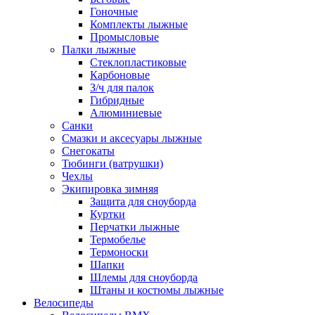
Гоночные
Комплекты лыжные
Промысловые
Палки лыжные
Стеклопластиковые
Карбоновые
З/ч для палок
Гибридные
Алюминиевые
Санки
Смазки и аксесуары лыжные
Снегокаты
Тюбинги (ватрушки)
Чехлы
Экипировка зимняя
Защита для сноуборда
Куртки
Перчатки лыжные
Термобелье
Термоноски
Шапки
Шлемы для сноуборда
Штаны и костюмы лыжные
Велосипеды