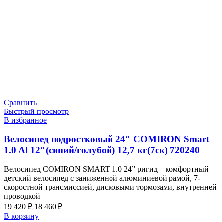
Сравнить
Быстрый просмотр
В избранное
Велосипед подростковый 24″ COMIRON Smart
1.0 Al 12″(синий/голубой) 12,7 кг(7ск) 720240
Велосипед COMIRON SMART 1.0 24” ригид – комфортный
детский велосипед с заниженной алюминиевой рамой, 7-
скоростной трансмиссией, дисковыми тормозами, внутренней
проводкой
Первоначальная
Текущая
19 420
₽
18 460
₽
цена
цена:
В корзину