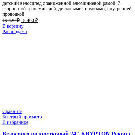
детский велосипед с заниженной алюминиевой рамой, 7-
скоростной трансмиссией, дисковыми тормозами, внутренней
проводкой
Первоначальная
Текущая
19 420
₽
18 460
₽
цена
цена:
В корзину
составляла
18
Распродажа
19
460 ₽.
420 ₽.
Сравнить
Быстрый просмотр
В избранное
Велосипед подростковый 24″ KRYPTON Рекорд