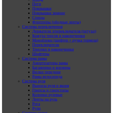
Пеги
Покрышки
Покрышки зимние
Спицы
Флипперы (ободные ленты)
Система переключения
Держатели з/переключателя (петухи)
Кожуха тросов и наконечники
Моноблоки (шифтер + ручка тормоза)
Переключатели
Тросики и наконечники
Шифтеры
Система рамы
Амортизаторы рамы
Багажники и корзины
Вилки передние
Рамы велосипеда
Система руля
Выносы руля и якоря
Грипсы и грипстопы
Колонки рулевые
Ленты на руль
Рога
Рули
Система седел