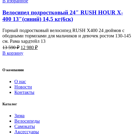
В избранное
Велосипед подростковый 24″ RUSH HOUR X-
400 13″(синий) 14,5 кг(6ск)
Горный подростковый велосипед RUSH X400 24 дюймов с
ободными тормозами для мальчиков и девочек ростом 130-145
см. Рама хардтейл 13
Первоначальная
Текущая
13 590
₽
12 980
₽
цена
цена:
В корзину
составляла
12
13
980 ₽.
590 ₽.
О компании
О нас
Новости
Контакты
Каталог
Зима
Велосипеды
Самокаты
Аксессуары