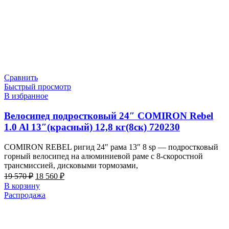
Сравнить
Быстрый просмотр
В избранное
Велосипед подростковый 24″ COMIRON Rebel
1.0 Al 13″(красный) 12,8 кг(8ск) 720230
COMIRON REBEL ригид 24″ рама 13″ 8 sp — подростковый
горный велосипед на алюминиевой раме с 8-скоростной
трансмиссией, дисковыми тормозами,
Первоначальная
Текущая
19 570
₽
18 560
₽
цена
цена:
В корзину
составляла
18
Распродажа
19
560 ₽.
570 ₽.