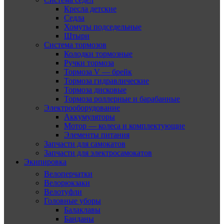
Кресла детские
Седла
Хомуты подседельные
Штыри
Система тормозов
Колодки тормозные
Ручки тормоза
Тормоза V — брейк
Тормоза гидравлические
Тормоза дисковые
Тормоза роллерные и барабанные
Электрооборудование
Аккумуляторы
Мотор — колеса и комплектующие
Элементы питания
Запчасти для самокатов
Запчасти для электросамокатов
Экипировка
Велоперчатки
Велорюкзаки
Велотуфли
Головные уборы
Балаклавы
Банданы