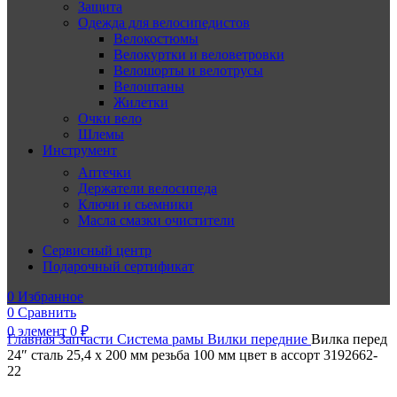
Защита
Одежда для велосипедистов
Велокостюмы
Велокуртки и веловетровки
Велошорты и велотрусы
Велоштаны
Жилетки
Очки вело
Шлемы
Инструмент
Аптечки
Держатели велосипеда
Ключи и сьемники
Масла смазки очистители
Сервисный центр
Подарочный сертификат
0
Избранное
0
Сравнить
0
элемент
0
₽
Главная
Запчасти
Система рамы
Вилки передние
Вилка перед
24″ сталь 25,4 х 200 мм резьба 100 мм цвет в ассорт 3192662-
22