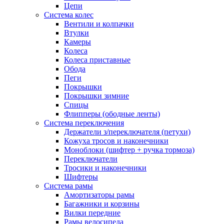
Цепи
Система колес
Вентили и колпачки
Втулки
Камеры
Колеса
Колеса приставные
Обода
Пеги
Покрышки
Покрышки зимние
Спицы
Флипперы (ободные ленты)
Система переключения
Держатели з/переключателя (петухи)
Кожуха тросов и наконечники
Моноблоки (шифтер + ручка тормоза)
Переключатели
Тросики и наконечники
Шифтеры
Система рамы
Амортизаторы рамы
Багажники и корзины
Вилки передние
Рамы велосипеда