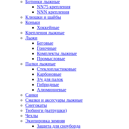
Ботинки лыжные
NN75 крепления
NNN крепления
Клюшки и шайбы
Коньки
Хоккейные
Крепления лыжные
Лыжи
Беговые
Гоночные
Комплекты лыжные
Промысловые
Палки лыжные
Стеклопластиковые
Карбоновые
З/ч для палок
Гибридные
Алюминиевые
Санки
Смазки и аксесуары лыжные
Снегокаты
Тюбинги (ватрушки)
Чехлы
Экипировка зимняя
Защита для сноуборда