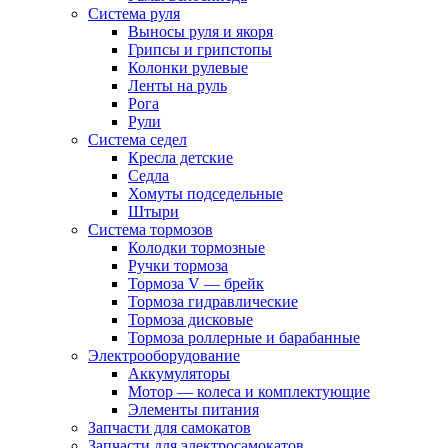
Система руля
Выносы руля и якоря
Грипсы и грипстопы
Колонки рулевые
Ленты на руль
Рога
Рули
Система седел
Кресла детские
Седла
Хомуты подседельные
Штыри
Система тормозов
Колодки тормозные
Ручки тормоза
Тормоза V — брейк
Тормоза гидравлические
Тормоза дисковые
Тормоза роллерные и барабанные
Электрооборудование
Аккумуляторы
Мотор — колеса и комплектующие
Элементы питания
Запчасти для самокатов
Запчасти для электросамокатов