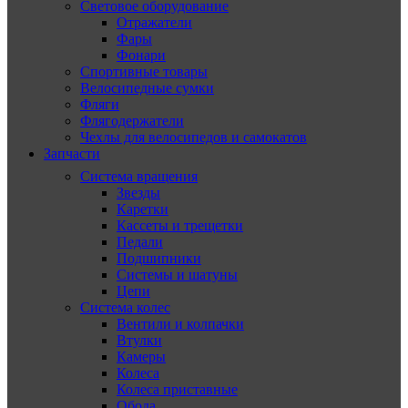
Световое оборудование
Отражатели
Фары
Фонари
Спортивные товары
Велосипедные сумки
Фляги
Флягодержатели
Чехлы для велосипедов и самокатов
Запчасти
Система вращения
Звезды
Каретки
Кассеты и трещетки
Педали
Подшипники
Системы и шатуны
Цепи
Система колес
Вентили и колпачки
Втулки
Камеры
Колеса
Колеса приставные
Обода