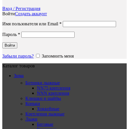
Вход / Регистрация
Войти
Создать аккаунт
Обязательно
Имя пользователя или Email
*
Обязательно
Пароль
*
Войти
Забыли пароль?
Запомнить меня
Каталог товаров
Зима
Ботинки лыжные
NN75 крепления
NNN крепления
Клюшки и шайбы
Коньки
Хоккейные
Крепления лыжные
Лыжи
Беговые