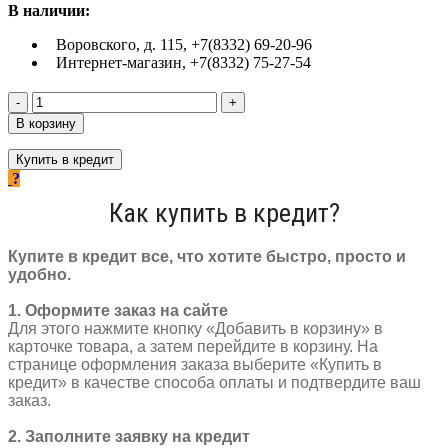
В наличии:
Воровского, д. 115, +7(8332) 69-20-96
Интернет-магазин, +7(8332) 75-27-54
Количество
товара
В корзину
Вилка
перед
Купить в кредит
24"
сталь
Как купить в кредит?
25,4
х
200
Купите в кредит все, что хотите быстро, просто и
мм
удобно.
резьба
100
1. Оформите заказ на сайте
мм
Для этого нажмите кнопку «Добавить в корзину» в
цвет
карточке товара, а затем перейдите в корзину. На
в
странице оформления заказа выберите «Купить в
ассорт
кредит» в качестве способа оплаты и подтвердите ваш
3192662-
заказ.
22
2. Заполните заявку на кредит