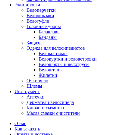
Экипировка
Велоперчатки
Велорюкзаки
Велотуфли
Головные уборы
Балаклавы
Банданы
Защита
Одежда для велосипедистов
Велокостюмы
Велокуртки и веловетровки
Велошорты и велотрусы
Велоштаны
Жилетки
Очки вело
Шлемы
Инструмент
Аптечки
Держатели велосипеда
Ключи и сьемники
Масла смазки очистители
О нас
Как заказать
Оплата и доставка