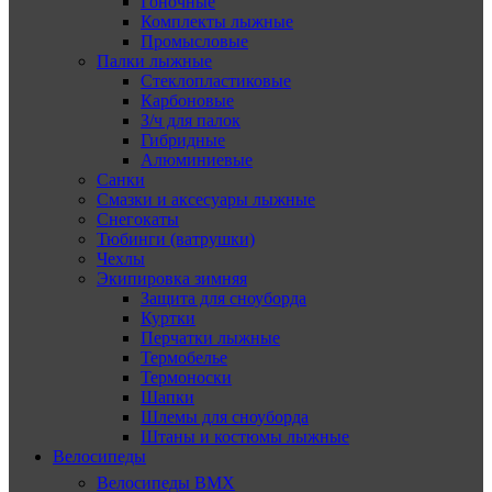
Гоночные
Комплекты лыжные
Промысловые
Палки лыжные
Стеклопластиковые
Карбоновые
З/ч для палок
Гибридные
Алюминиевые
Санки
Смазки и аксесуары лыжные
Снегокаты
Тюбинги (ватрушки)
Чехлы
Экипировка зимняя
Защита для сноуборда
Куртки
Перчатки лыжные
Термобелье
Термоноски
Шапки
Шлемы для сноуборда
Штаны и костюмы лыжные
Велосипеды
Велосипеды BMX