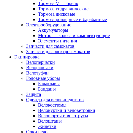
Тормоза V — брейк
Тормоза гидравлические
Тормоза дисковые
Тормоза роллерные и барабанные
Электрооборудование
Аккумуляторы
Мотор — колеса и комплектующие
Элементы питания
Запчасти для самокатов
Запчасти для электросамокатов
Экипировка
Велоперчатки
Велорюкзаки
Велотуфли
Головные уборы
Балаклавы
Банданы
Защита
Одежда для велосипедистов
Велокостюмы
Велокуртки и веловетровки
Велошорты и велотрусы
Велоштаны
Жилетки
Очки вело