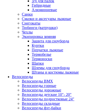
З/ч для палок
Гибридные
Алюминиевые
Санки
Смазки и аксесуары лыжные
Снегокаты
Тюбинги (ватрушки)
Чехлы
Экипировка зимняя
Защита для сноуборда
Куртки
Перчатки лыжные
Термобелье
Термоноски
Шапки
Шлемы для сноуборда
Штаны и костюмы лыжные
Велосипеды
Велосипеды BMX
Велосипеды горные
Велосипеды дорожные
Велосипеды детские 10″- 20″
Велосипеды подростковые 24″
Велосипеды складные
Велосипеды фэт-байки