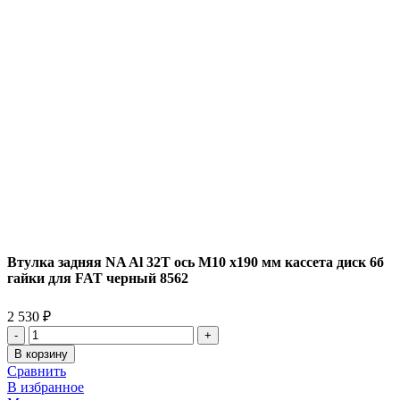
Втулка задняя NA Al 32T ось M10 х190 мм кассета диск 6б
гайки для FAT черный 8562
2 530
₽
Количество
товара
В корзину
Втулка
Сравнить
задняя
В избранное
NA