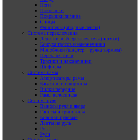
Пеги
Покрышки
Покрышки зимние
Спицы
Флипперы (ободные ленты)
Система переключения
Держатели з/переключателя (петухи)
Кожуха тросов и наконечники
Моноблоки (шифтер + ручка тормоза)
Переключатели
Тросики и наконечники
Шифтеры
Система рамы
Амортизаторы рамы
Багажники и корзины
Вилки передние
Рамы велосипеда
Система руля
Выносы руля и якоря
Грипсы и грипстопы
Колонки рулевые
Ленты на руль
Рога
Рули
Система седел