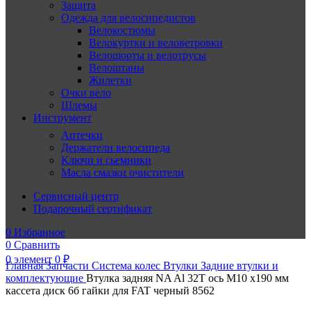
Защита
Одежда для велосипедистов
Велокостюмы
Велокуртки и веловетровки
Велошорты и велотрусы
Велоштаны
Жилетки
Очки вело
Шлемы
Инструмент
Аптечки
Держатели велосипеда
Ключи и сьемники
Масла смазки очистители
Сервисный центр
Подарочный сертификат
0
Избранное
0
Сравнить
0
элемент
0
₽
Главная
Запчасти
Система колес
Втулки
Задние втулки и
комплектующие
Втулка задняя NA Al 32T ось M10 х190 мм
кассета диск 6б гайки для FAT черный 8562