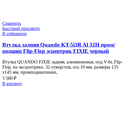
Сравнить
Быстрый просмотр
В избранное
Втулка задняя Quando KT-5i3R Al 32H пром/
подшип Flip-Flop эсцентрик FIXIE черный
Втулка QUANDO FIXIE задняя, алюминиевая, под V-br, Flip-
Flop, на эксцентрике, 32 отверстия, ось 10 мм, размеры 135
х145 мм, промподшипники,
3 580
₽
В корзину