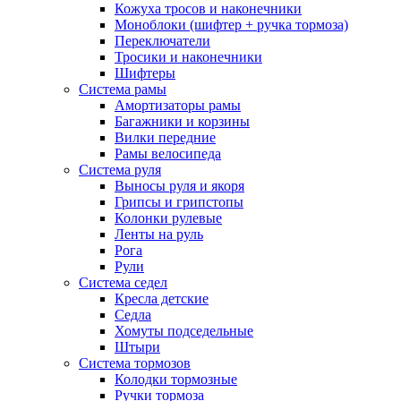
Кожуха тросов и наконечники
Моноблоки (шифтер + ручка тормоза)
Переключатели
Тросики и наконечники
Шифтеры
Система рамы
Амортизаторы рамы
Багажники и корзины
Вилки передние
Рамы велосипеда
Система руля
Выносы руля и якоря
Грипсы и грипстопы
Колонки рулевые
Ленты на руль
Рога
Рули
Система седел
Кресла детские
Седла
Хомуты подседельные
Штыри
Система тормозов
Колодки тормозные
Ручки тормоза