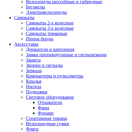
Велосипеды шоссейные и гибридные
Беговелы
Электровелосипеды
Самокаты
Самокаты 2-х колесные
Самокаты 3-х колесные
Самокаты трюковые
Пенни борды
Аксессуары
Держатели и крепления
Замки противоугонные и сигнализации
Защита
Звонки и сигналы
Зеркала
Компьютеры и пульсометры
Крылья
Насосы
Подножки
Световое оборудование
Отражатели
Фары
Фонари
Спортивные товары
Велосипедные сумки
Фляги