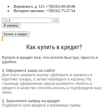
Воровского, д. 115, +7(8332) 69-20-96
Интернет-магазин, +7(8332) 75-27-54
Количество
товара
В корзину
Втулка
задняя
Купить в кредит
NA
Al
Как купить в кредит?
32T
ось
M10
Купите в кредит все, что хотите быстро, просто и
х190
удобно.
мм
кассета
1. Оформите заказ на сайте
диск
Для этого нажмите кнопку «Добавить в корзину» в
6б
карточке товара, а затем перейдите в корзину. На
гайки
странице оформления заказа выберите «Купить в
для
кредит» в качестве способа оплаты и подтвердите ваш
FAT
заказ.
черный
8562
2. Заполните заявку на кредит
Подберите срок кредита и желаемую сумму