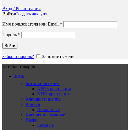
Вход / Регистрация
Войти
Создать аккаунт
Обязательно
Имя пользователя или Email
*
Обязательно
Пароль
*
Войти
Забыли пароль?
Запомнить меня
Каталог товаров
Зима
Ботинки лыжные
NN75 крепления
NNN крепления
Клюшки и шайбы
Коньки
Хоккейные
Крепления лыжные
Лыжи
Беговые