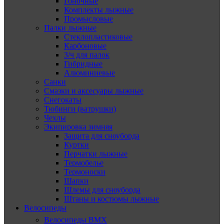
Гоночные
Комплекты лыжные
Промысловые
Палки лыжные
Стеклопластиковые
Карбоновые
З/ч для палок
Гибридные
Алюминиевые
Санки
Смазки и аксесуары лыжные
Снегокаты
Тюбинги (ватрушки)
Чехлы
Экипировка зимняя
Защита для сноуборда
Куртки
Перчатки лыжные
Термобелье
Термоноски
Шапки
Шлемы для сноуборда
Штаны и костюмы лыжные
Велосипеды
Велосипеды BMX