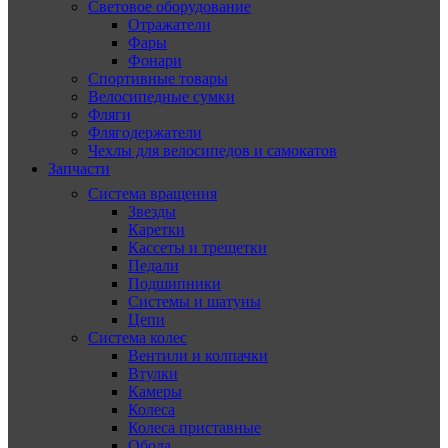
Световое оборудование
Отражатели
Фары
Фонари
Спортивные товары
Велосипедные сумки
Фляги
Флягодержатели
Чехлы для велосипедов и самокатов
Запчасти
Система вращения
Звезды
Каретки
Кассеты и трещетки
Педали
Подшипники
Системы и шатуны
Цепи
Система колес
Вентили и колпачки
Втулки
Камеры
Колеса
Колеса приставные
Обода