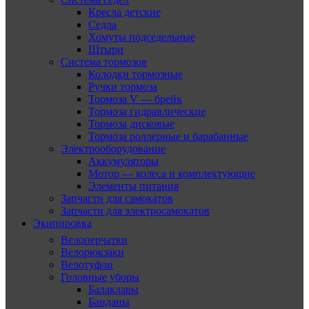
Кресла детские
Седла
Хомуты подседельные
Штыри
Система тормозов
Колодки тормозные
Ручки тормоза
Тормоза V — брейк
Тормоза гидравлические
Тормоза дисковые
Тормоза роллерные и барабанные
Электрооборудование
Аккумуляторы
Мотор — колеса и комплектующие
Элементы питания
Запчасти для самокатов
Запчасти для электросамокатов
Экипировка
Велоперчатки
Велорюкзаки
Велотуфли
Головные уборы
Балаклавы
Банданы