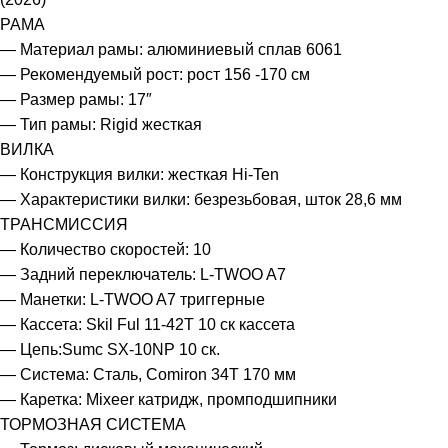
РАМА
— Материал рамы: алюминиевый сплав 6061
— Рекомендуемый рост: рост 156 -170 см
— Размер рамы: 17″
— Тип рамы: Rigid жесткая
ВИЛКА
— Конструкция вилки: жесткая Hi-Ten
— Характеристики вилки: безрезьбовая, шток 28,6 мм
ТРАНСМИССИЯ
— Количество скоростей: 10
— Задний переключатель: L-TWOO A7
— Манетки: L-TWOO A7 триггерные
— Кассета: Skil Ful 11-42T 10 ск кассета
— Цепь:Sumc SX-10NP 10 ск.
— Система: Сталь, Comiron 34T 170 мм
— Каретка: Mixeer катридж, промподшипники
ТОРМОЗНАЯ СИСТЕМА